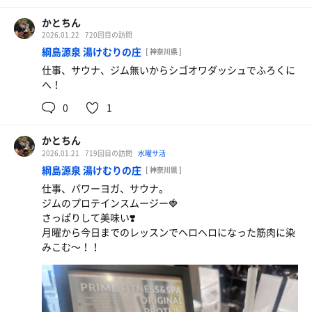
唐揚げ噴火定食ガリバタ！
かとちん
最強代表メニュー！より美味しくなってた！
2026.01.22
720回目の訪問
綱島源泉 湯けむりの庄
[ 神奈川県 ]
仕事、サウナ、ジム無いからシゴオワダッシュでふろくに
へ！
0
1
かとちん
2026.01.21
719回目の訪問
水曜サ活
綱島源泉 湯けむりの庄
[ 神奈川県 ]
仕事、パワーヨガ、サウナ。
ジムのプロテインスムージー🍓
さっぱりして美味い❣️
月曜から今日までのレッスンでヘロヘロになった筋肉に染
みこむ〜！！