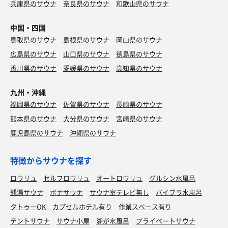
兵庫県のサウナ
奈良県のサウナ
和歌山県のサウナ
中国・四国
鳥取県のサウナ
島根県のサウナ
岡山県のサウナ
広島県のサウナ
山口県のサウナ
徳島県のサウナ
香川県のサウナ
愛媛県のサウナ
高知県のサウナ
九州・沖縄
福岡県のサウナ
佐賀県のサウナ
長崎県のサウナ
熊本県のサウナ
大分県のサウナ
宮崎県のサウナ
鹿児島県のサウナ
沖縄県のサウナ
特徴からサウナを探す
ロウリュ
セルフロウリュ
オートロウリュ
グルシン水風呂
銭湯サウナ
ボナサウナ
サウナ室テレビ無し
バイブラ水風呂
タトゥーOK
カプセルホテル有り
作業スペース有り
テントサウナ
サウナ小屋
湖が水風呂
プライベートサウナ