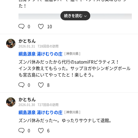
た！
続きを読む
0
10
かとちん
2026.01.31
728回目の訪問
綱島源泉 湯けむりの庄
[ 神奈川県 ]
ズンバ休みだったから代行のsatomiFRピラティス！
インスタ教えてもらった。サップヨガやシンギングボール
も宮古島にいてやってたと！楽しそう。
0
8
かとちん
2026.01.30
727回目の訪問
綱島源泉 湯けむりの庄
[ 神奈川県 ]
ズンバ休みだった〜。ゆったりサウナして退館。
0
6