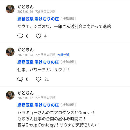
かとちん
2026.01.29
726回目の訪問
綱島源泉 湯けむりの庄
[ 神奈川県 ]
サウナ、シゴオワ、一郎さん送別会に向かって退館
0
4
かとちん
2026.01.28
725回目の訪問
水曜サ活
綱島源泉 湯けむりの庄
[ 神奈川県 ]
仕事、パワーヨガ、サウナ！
0
21
かとちん
2026.01.27
724回目の訪問
綱島源泉 湯けむりの庄
[ 神奈川県 ]
ハラキョーさんのエアロダンスとGroove！
もちろん仕事の合間の昼休み時間に！
夜はGroup Centergy！サウナが気持ちいい！