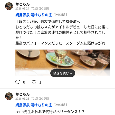
かとちん
2026.01.24
722回目の訪問
綱島源泉 湯けむりの庄
[ 神奈川県 ]
土曜ズンバ後、速攻で退館して有楽町へ！
おともだちの娘ちゃんがアイドルデビューした日に応援に
駆けつけた！ご家族の連れの関係者として招待されまし
た！
最高のパフォーマンスだった！スターダムに駆けあがれ！
続きを読む
0
1
かとちん
2026.01.23
721回目の訪問
綱島源泉 湯けむりの庄
[ 神奈川県 ]
corin先生お休みで代行がベリーダンス！？