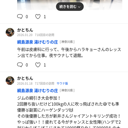
続きを読む
0
1
かとちん
2026.01.20
718回目の訪問
綱島源泉 湯けむりの庄
[ 神奈川県 ]
午前は皮膚科に行って、午後からハラキョーさんのレッス
ン出てから仕事。夜サウナして退館。
0
1
チャーシュー麺に生卵！
かとちん
2026.01.18
717回目の訪問
サウナ飯
綱島源泉 湯けむりの庄
[ 神奈川県 ]
ジムの綱引き大会参加！
2回勝ち抜いだけど100kgの人に吹っ飛ばされた😅でも準
優勝🥈副賞にハーゲンダッツ🙌
その後優勝した方が新井さんジャイアントキリング成功！
やっぱ強い！！疲れてる今がチャンスと女性陣(ハンデで2
対1)からぼこぼこにされて1000P祭り化して9000Pもの大