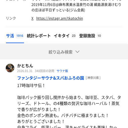
2019年11月6日@麻布黒美水温泉竹の湯 綱島源泉湯けむり
の庄ほぼ平日ずっといる(ジム会員)
リンク
X
https://instagr.am/tkatochin
サ活
統計レポート
イキタイ
登録施設
1916
23
10
絞り込み検索
かとちん
2026.01.31
348回目の訪問
サウナ飯
ファンタジーサウナ&スパおふろの国
[ 神奈川県 ]
17時珈琲サ伝！
珈琲パック振り回し撹拌から始まり、珈琲豆、スタバ、タ
リーズ、ドトール、の4種類の贅沢な珈琲ハーバル！蒸気
で香りが広がりました！
金色のポンポン熱波も。バチバチに極まりました！
ありがとうございました！
白身フライ、低温レバー、温キャベライスも美味しかっ