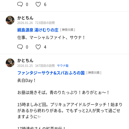
0
6
かとちん
2026.01.26
723回目の訪問
綱島源泉 湯けむりの庄
[ 神奈川県 ]
仕事、マーシャルファイト、サウナ！
0
4
かとちん
2026.01.25
347回目の訪問
サウナ飯
ファンタジーサウナ&スパおふろの国
[ 神奈川県 ]
眞白Day！
お昼は焼きそば。青のりたっぷり！ありがとぉ〜！
15時ましみど回。プリキュアアイドルグータッチ！始まり
があるから終わりがある。でもずっと2人が笑って過ごせ
ますように✨
17時達也さんの紅茶サ伝！