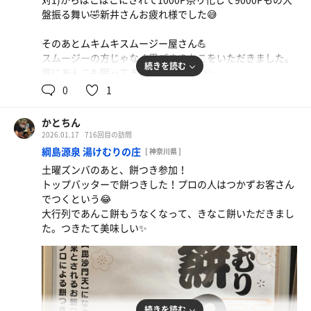
盤振る舞い🤣新井さんお疲れ様でした😅
そのあとムキムキスムージー屋さん💪
スムージーの方じゃなく黒ごまきなこをいただきました。
続きを読む
底にあんこも眠ってました。美味しい✨
0
1
夜マーシャルファイト！ヘロヘロになった
かとちん
2026.01.17
716回目の訪問
綱島源泉 湯けむりの庄
[ 神奈川県 ]
土曜ズンバのあと、餅つき参加！
トップバッターで餅つきした！プロの人はつかずお客さん
でつくという😂
大行列であんこ餅もうなくなって、きなこ餅いただきまし
た。つきたて美味しい✨
続きを読む