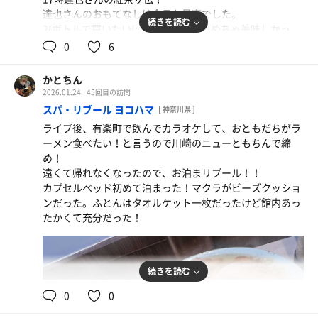
達也さんのおもてなしは今日も最高でした。
続きを読む
2ℓボトルで買いたいほどアイスティーめちゃ美味しかっ
た！！
0
6
19時は３人のコラボ熱波！
かとちん
達也さんがチェコでゲットしたハーブファンを眞白さんが
2026.01.24
45回目の訪問
チャレンジ！
白身魚フライ、低温調理鶏レバー刺、温キャベライス
スパ・リブール ヨコハマ
[ 神奈川県 ]
初メニュー2品！美味かった
ライブ後、有楽町で飲んでカラオケして、おともだちがラ
今日もありがとうございました✨
ーメン食べたい！と言うので川崎のニューともちんで締
め！
遠くて帰れなくなったので、お泊まリブール！！
カプセルベッド初めて泊まった！マクラがビーズクッショ
ンだった。ふとんはタオルケット一枚だったけど館内あっ
たかくて充分だった！
続きを読む
0
0