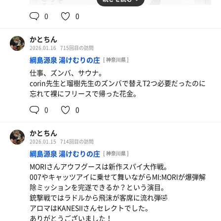
0
0
かとちん
2026.01.16
715回目の訪問
綱島源泉 湯けむりの庄
[ 神奈川県 ]
仕事、ズンバ、サウナ。
corin先生と瑠樹先生のズンバで替えT2つ必要だったのに
忘れて裸にフリースで帰った花金。
0
0
かとちん
2026.01.15
714回目の訪問
綱島源泉 湯けむりの庄
[ 神奈川県 ]
MORIさんアウフグースは新作スパイ大作戦。
007やキャッツアイに乗せて舞いながらMI:MORIが爆弾解
除ミッションを完遂できるか？という演目。
銃撃戦ではラドルから飛沫が客席に流れ弾🤣
アロマはKANESIIさんセレクトでした。
ありがとうございました！