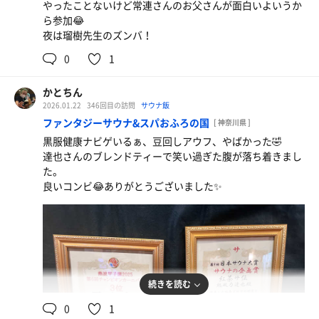
やったことないけど常連さんのお父さんが面白いよいうか
ら参加😂
夜は瑠樹先生のズンバ！
0
1
かとちん
2026.01.22
346回目の訪問
サウナ飯
ファンタジーサウナ&スパおふろの国
[ 神奈川県 ]
黒服健康ナビゲいるぁ、豆回しアウフ、やばかった🤣
達也さんのブレンドティーで笑い過ぎた腹が落ち着きまし
た。
良いコンビ😂ありがとうございました✨
続きを読む
0
1