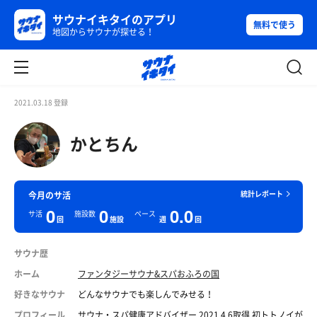
サウナイキタイのアプリ
無料で使う
地図からサウナが探せる！
2021.03.18 登録
かとちん
統計レポート
今月のサ活
0
0
0.0
サ活
施設数
ペース
回
施設
週
回
サウナ歴
ホーム
ファンタジーサウナ&スパおふろの国
好きなサウナ
どんなサウナでも楽しんでみせる！
プロフィール
サウナ・スパ健康アドバイザー 2021.4.6取得 初トトノイが