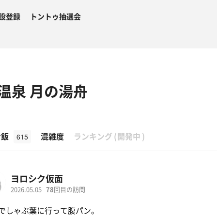
設登録
トントゥ抽選会
温泉 月の湯舟
β
ナ飯
混雑度
ランキング
(
開発中
)
615
ヨロシク仮面
2026.05.05
78
回目の訪問
でしゃぶ葉に行って腹パン。