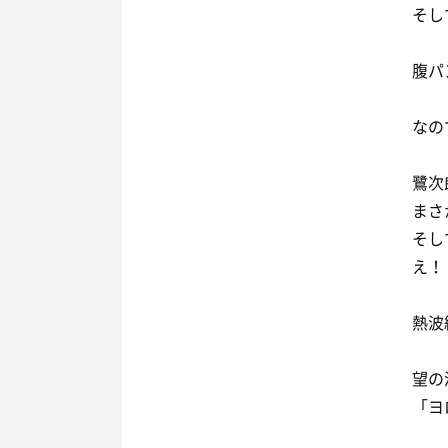
そし
腹パ
なの
鷺次
まさ
そし
え！
熱波
望の
「ヨ