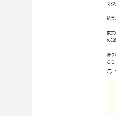
マジ
結果
東京
の知
帰り
ここ