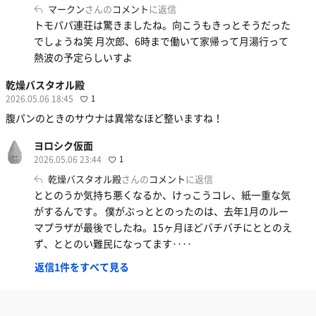
マークン
さんの
コメント
に返信
トモパパ連荘は驚きましたね。向こうもきっとそうだった
でしょうね笑 月次郎、6時まで働いて家帰って月湯行って
熱波の予定らしいすよ
乾燥バスタオル殿
2026.05.06 18:45
1
腹パンのときのサウナは異常なほど整いますね！
ヨロシク仮面
2026.05.06 23:44
1
乾燥バスタオル殿
さんの
コメント
に返信
ととのうか気持ち悪くなるか、けっこうコレ、紙一重な気
がするんです。 僕がぶっととのったのは、去年1月のルー
マプラザが最後でしたね。15ヶ月ほどバチバチにととのえ
ず、ととのい難民になってます‥‥
返信1件をすべて見る