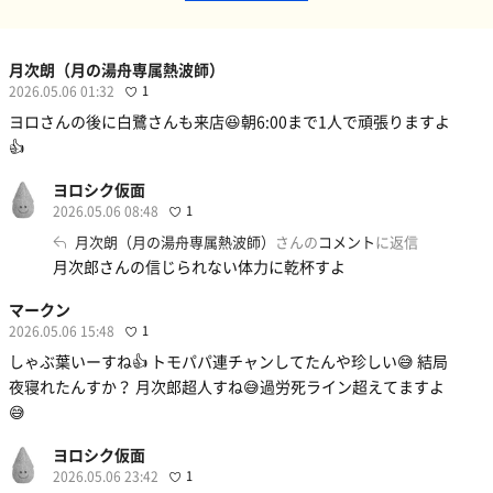
月次朗（月の湯舟専属熱波師）
2026.05.06 01:32
1
ヨロさんの後に白鷺さんも来店😆朝6:00まで1人で頑張りますよ
👍
ヨロシク仮面
2026.05.06 08:48
1
月次朗（月の湯舟専属熱波師）
さんの
コメント
に返信
月次郎さんの信じられない体力に乾杯すよ
マークン
2026.05.06 15:48
1
しゃぶ葉いーすね👍 トモパパ連チャンしてたんや珍しい😅 結局
夜寝れたんすか？ 月次郎超人すね😅過労死ライン超えてますよ
😅
ヨロシク仮面
2026.05.06 23:42
1