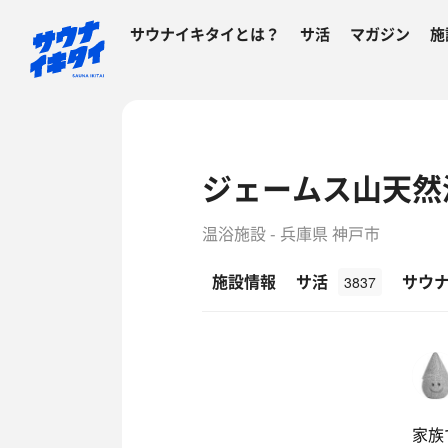
サウナイキタイとは？
サ活
マガジン
施
ジェームス山天然
温浴施設 - 兵庫県 神戸市
施設情報
サ活
サウ
3837
家族