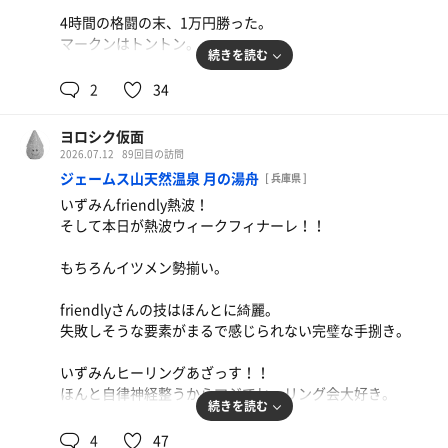
4時間の格闘の末、1万円勝った。
あ、体重が82kgから76.8kgまで減量成功しました！
もちろん入ったよ、ぬる湯泡風呂。
マークンはトントン。
ひやっと冷たい感じで凄く良い！！
続きを読む
ジムの後はサウナでしょ！
2
34
着替えて暖簾をくぐってからはイツメンたちとデカラで乾
ということで、マークンカーに乗り湯庵まで連れて行って
杯！
もらった。
ヨロシク仮面
2026.07.12
89回目の訪問
今回も良い金曜日になりました！
田舎の方にあるので、すごく静か！
ジェームス山天然温泉 月の湯舟
[ 兵庫県 ]
お客さんのマナーもとても良い。
体重が82から77に。そして今日75.5に！！
いずみんfriendly熱波！
そして本日が熱波ウィークフィナーレ！！
大好きな不感湯もあった。
なんか痩せるのはいいけど急に痩せすぎてない？
むしろなんかの病気を疑うが、食生活を変えただけで効果
もちろんイツメン勢揃い。
サウナは湿度高めでかなり熱い！
絶大。
水風呂は少しぬるめでゆったり入れる。
friendlyさんの技はほんとに綺麗。
【何を変えたか】
失敗しそうな要素がまるで感じられない完璧な手捌き。
1セットして爆睡してしまった。
朝のMonster飲みを辞めた。
昼は ほか弁からサラダとおにぎりに。
いずみんヒーリングあざっす！！
お腹も空いたのでマークンとチャンピョンカレーへ。
夜は腹8分目に。
ほんと自律神経整うからマジでヒーリング会大好き。
さすがマークンのおすすめ！めちゃ美味い！！
続きを読む
夜のサウナ後の牛丼を禁止に。
最後にグランドフィナーレとして月湯メンバーにいずみん
4
47
今日は8時間もデートしていただきありがとうございまし