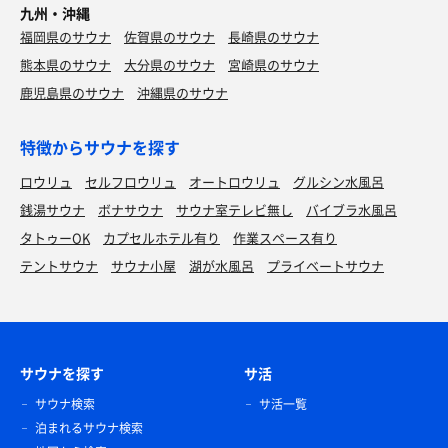
九州・沖縄
福岡県のサウナ
佐賀県のサウナ
長崎県のサウナ
熊本県のサウナ
大分県のサウナ
宮崎県のサウナ
鹿児島県のサウナ
沖縄県のサウナ
特徴からサウナを探す
ロウリュ
セルフロウリュ
オートロウリュ
グルシン水風呂
銭湯サウナ
ボナサウナ
サウナ室テレビ無し
バイブラ水風呂
タトゥーOK
カプセルホテル有り
作業スペース有り
テントサウナ
サウナ小屋
湖が水風呂
プライベートサウナ
サウナを探す
サ活
サウナ検索
サ活一覧
泊まれるサウナ検索