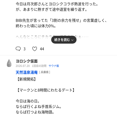
今日は月次郎さんとヨロシクコラボ熱波を行った。
が、あまりに熱すぎて途中退室を繰り返す。
軽くサウナで下茹でしてからのトクトメ瞑想ロウリュ。
唐揚げ弁当
2段目に座るも3セット前に退室。
ここの唐揚げマジ美味い
BIBI先生が言ってた「3割の余力を残せ」の言葉虚しく、
やっぱ熱いぜトクトメロウリュ！
終わった頃には体力0%。
休憩後、追加熱波コールあったのでふたたびイン。
へんなところにチカラ入ってるのかなぁ‥‥
続きを読む
アホほど氷やら水やら入れまくって、熱いというより痛
さすがの月次郎さんも「ヨロさんお願い」と退室。
3
44
い。
熱すぎたのだ。
まるで火に炙られてるような感覚だ。
ヨロシク仮面
クールスイングサービスをしてから服を脱いで水風呂へ。
そんな中、ウチワで煽ぐトクトメ。
2026.07.20
1回目の訪問
サウナ飯
これだけでととのってしまった。
天然温泉湯庵
[ 兵庫県 ]
「あっつ！！あっつ！！」と本気の叫びをしながらの退
【新規開拓】
まさか熱波する側が水風呂入って休憩してととのうことに
室。
なろうとは。
【マークンと8時間にわたるデート】
ジェットコースターで大声出して気分が晴れるあの感覚に
また今度息子を連れて行きたい。
似ている。
今日は海の日。
熱波やりたいとか言ってくれんかなぁ‥
ならば行くよね手首系ジム。
ぬるくなった炭酸泉サイコー！
ならば打つよね海物語。
親子熱波とかけっこう楽しそうなんだけどなぁ。
イツメンたちでいろいろ話に花を咲かせる。