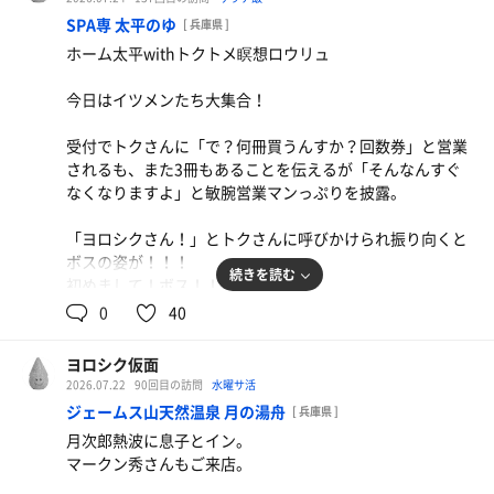
SPA専 太平のゆ
[ 兵庫県 ]
明日から仕事がんばろー
ホーム太平withトクトメ瞑想ロウリュ
今日はイツメンたち大集合！
受付でトクさんに「で？何冊買うんすか？回数券」と営業
されるも、また3冊もあることを伝えるが「そんなんすぐ
なくなりますよ」と敏腕営業マンっぷりを披露。
「ヨロシクさん！」とトクさんに呼びかけられ振り向くと
ボスの姿が！！！
続きを読む
初めまして！ボス！！！
0
40
月の湯舟ばっかり行ってることを指摘され、イベント週間
があったことなど言い訳はあったが素直に受け止めた。
ヨロシク仮面
ここでボスの心象を悪くしてはいけない。
2026.07.22
90回目の訪問
水曜サ活
次のアンバサダーに響くのだ。
ジェームス山天然温泉 月の湯舟
[ 兵庫県 ]
月次郎熱波に息子とイン。
「ヨロシクさん、どこ出身？なんか訛りがこことは違う」
マークン秀さんもご来店。
との指摘があったが、これはよく言われるやつ。
関西っぽくないらしい。