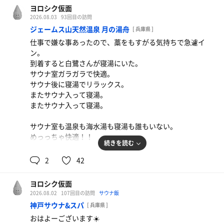
ヨロシク仮面
結局、4セット入ってととのいまくり。
日替わり
2026.08.03
93回目の訪問
常連しか出してくれない「漬物」が最高に美味い
ジェームス山天然温泉 月の湯舟
[ 兵庫県 ]
寝湯もサイコーだった。
仕事で嫌な事あったので、藁をもすがる気持ちで急遽イ
ン。
また仰ぎにきまーーす
到着すると白鷺さんが寝湯にいた。
サウナ室ガラガラで快適。
サウナ後に寝湯でリラックス。
またサウナ入って寝湯。
またサウナ入って寝湯。
サウナ室も温泉も海水湯も寝湯も誰もいない。
めっっちゃ快適！！
続きを読む
今日は寝湯のために来たと言っても過言ではない。
2
42
唯一後悔したこととすれば、バイクで来てしまったこと
ヨロシク仮面
だ。
2026.08.02
107回目の訪問
サウナ飯
神戸サウナ&スパ
[ 兵庫県 ]
まさか大雨が降るとは‥‥。
おはよーございます☀️