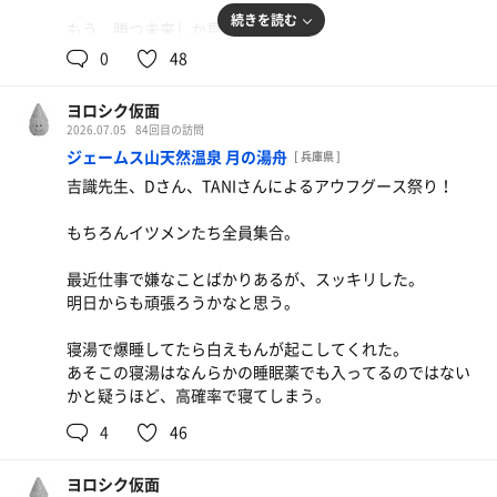
続きを読む
もう、勝つ未来しか見えない。
0
48
ヨロシク仮面
2026.07.05
84回目の訪問
深夜の背徳牛丼
ジェームス山天然温泉 月の湯舟
[ 兵庫県 ]
また体重戻りそう‥‥
吉識先生、Dさん、TANIさんによるアウフグース祭り！
もちろんイツメンたち全員集合。
最近仕事で嫌なことばかりあるが、スッキリした。
明日からも頑張ろうかなと思う。
寝湯で爆睡してたら白えもんが起こしてくれた。
あそこの寝湯はなんらかの睡眠薬でも入ってるのではない
かと疑うほど、高確率で寝てしまう。
4
46
ヨロシク仮面