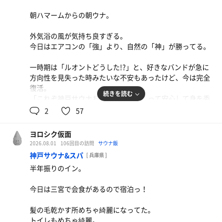
閉店まで待ってそれでも降ってたらズブ濡れで帰ることに
朝ハマームからの朝ウナ。
する。（カッパ持参なし）
外気浴の風が気持ち良すぎる。
今日はエアコンの「強」より、自然の「神」が勝ってる。
一時期は「ルオントどうした!?」と、好きなバンドが急に
方向性を見失った時みたいな不安もあったけど、今は完全
復活。
続きを読む
「これぞ神戸サウナおかえりなさい」って安心して身を委
ねられる。
2
57
やっぱりここはリフレッシュ力が別格。
牛丼並とたまご
ヨロシク仮面
脳みそを一度再起動して、キャッシュまで消してくれる感
久々にやってもうた
2026.08.01
106回目の訪問
サウナ飯
じ。
神戸サウナ&スパ
[ 兵庫県 ]
半年振りのイン。
最近はどこもカプセル料金が値上がりしてる中、朝食付き
氷点下サイダー
で6,600円はかなり頑張ってると思う。
今日は三宮で会食があるので宿泊っ！
神戸サウナ万歳🙌
髪の毛乾かす所めちゃ綺麗になってた。
トイレもめちゃ綺麗。