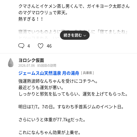
外気浴の寝転ぶスペースから見て一番左のチェア、割れて
クマさんとイケメン蒸し男くんで、ガイキヨーク太郎さん
ますよ。補修しないとちょっと危ないかも。
長い1日だったが、非常に充実した休日となった。
のマグマロウリュで昇天。
熱すぎる！！
やはりみんな集まってアウフしたり風呂入ったりご飯食べ
るのは楽しい。
寝湯でいつものように寝て、白えもんに「寝てましたね」
続きを読む
とツッコまれる。いつもの流れ。
4
46
体重が82から76に！！！！
ついに希望の体重になった！
ヨロシク仮面
2026.07.06
85回目の訪問
ジェームス山天然温泉 月の湯舟
[ 兵庫県 ]
【月湯HP担当者さまへ】
強運熱波師なんちゃんを受けにコチラへ。
ホームページの今月のイベント、6月のままですよー
最近どうも運気が悪い。
しっかりと邪気を払ってもらい、運気を上げてもらった。
明日は7/7。7の日。すなわち手首系ジムのイベント日。
さらにいうと体重が77.7kgだった。
これになんちゃん効果が上乗せ。