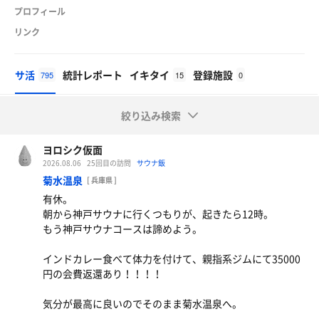
プロフィール
リンク
サ活
統計レポート
イキタイ
登録施設
795
15
0
絞り込み検索
ヨロシク仮面
2026.08.06
25回目の訪問
サウナ飯
菊水温泉
[ 兵庫県 ]
有休。
朝から神戸サウナに行くつもりが、起きたら12時。
もう神戸サウナコースは諦めよう。
インドカレー食べて体力を付けて、親指系ジムにて35000
円の会費返還あり！！！！
気分が最高に良いのでそのまま菊水温泉へ。