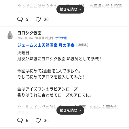
やっぱここはサウナのセッティングも、水風呂の質も段違
続きを読む
い。
5
20
このあたりのエリアだとダントツの水ではないだろうか。
ヨロシク仮面
家に帰ってからもサラサラすべすべ。
2026.08.04
94回目の訪問
サウナ飯
ジェームス山天然温泉 月の湯舟
[ 兵庫県 ]
オッサンの肌がJKの肌に。
火曜日
月次郎熱波にヨロシク仮面 熱波師として参戦！
今回は初めて2曲目を1人であおぐ。
そして初めてアロマを投入してみた！
曲はアイズワンのラビアンローズ
香りはそれに合わせてローズのアロマに。
クールスイングの時に「ヨロシク仮面」の由来を聞かれ、
続きを読む
答える。
お客さん知ってた。セクシーコマンドー外伝すごいよマサ
6
36
ルさんを。