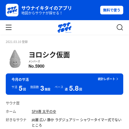
サウナイキタイのアプリ
無料で使う
地図からサウナが探せる！
2021.03.10 登録
ヨロシク仮面
メンバーズ
5900
No.
統計レポート
今月のサ活
5
3
5.8
サ活
施設数
ペース
回
施設
週
回
サウナ歴
ホーム
SPA専 太平のゆ
好きなサウナ
綺麗 広い 静か ラグジュアリー シャワータイマー式でない
ところ