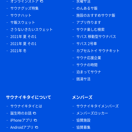
オンラインストア
水曜サ活
サウナグッズ特集
のんあるサ飯
サウナハット
施設のおすすめサウナ飯
サ飯スウェット
アプリ作ります
さうないきたいスウェット
サウナ楽しむ検索
2021年 夏 その1
サバス 移動型サウナバス
2021年 夏 その1
サバス 2号車
2021年 冬
カプセルトイ サウナキット
サウナ応援企業
サウナの時間
泊まってサウナ
銭湯サ活
サウナイキタイについて
メンバーズ
サウナイキタイとは
サウナイキタイメンバーズ
誕生時のお話
メンバーズロッカー
iPhoneアプリ
協賛施設
Androidアプリ
協賛募集