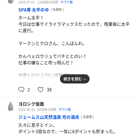
2026.07.03
136回目の訪問
サウナ飯
SPA専 太平のゆ
[ 兵庫県 ]
ホーム太平！
今日は仕事でイライラマックスだったので、残業後に太平
に直行。
マークンとクロさん、こんばんわ。
かんべぇロウリュでバチととのい！
仕事の嫌なこと吹っ飛んだ！
体重も82から78に減量成功！
続きを読む
夜中に食べるのを辞め、昼はサラダを食べる生活を続けた
2
38
成果が出てる。
ヨロシク仮面
あ、あとは2日間40度の熱を出して溶連菌にかかったせい
2026.06.26
83回目の訪問
サウナ飯
でご飯食べられなかったのも減量の後押ししたのかも。
ジェームス山天然温泉 月の湯舟
[ 兵庫県 ]
久々に息子とイン。
とにもかくにも、こういうイライラした日にサ友とサウナ
ポイント3倍なので、一気に6ポイントも貯まった。
に入れる幸せ。これだけで十分だ。