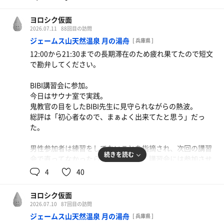
friendlyさんが参戦。
た。
良い海の日になりました！！
ヨロシク仮面
いずみんが摘んできたハーブ、めっちゃ良い香り。
2026.07.11
88回目の訪問
ジェームス山天然温泉 月の湯舟
[ 兵庫県 ]
寝湯でちょっと寝転んでアウト。
12:00から21:30までの長期滞在のため疲れ果てたので短文
で勘弁してください。
いずみんサミットの告知を白えもんから聞いていたが、所
用のため早めのアウト。
BIBI講習会に参加。
今日はサウナ室で実践。
グランドフィナーレ、なんか感動しちゃったなぁ。
鬼教官の目をしたBIBI先生に見守られながらの熱波。
長かったけど、振り返ったら楽しい思い出ばかり。
総評は「初心者なので、まぁよく出来てたと思う」だっ
た。
また来年もイベント企画お待ちしております！
男性参加者は練習をしてないことを指摘され、次回の講習
続きを読む
会で直ってなかったら会費返却の上、講習会には参加させ
ないらしい。
4
40
アウフグース への愛があるがための措置。仕方あるまい。
ヨロシク仮面
15:00もっくんアウフ受けた。
2026.07.10
87回目の訪問
ジェームス山天然温泉 月の湯舟
[ 兵庫県 ]
17:00もっくんとヨロシクでアウフやった。