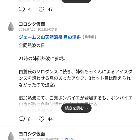
本日も素晴らしいサウナと温泉でした！
4
47
体重82→75.5に✨
ヨロシク仮面
2026.07.26
91回目の訪問
ジェームス山天然温泉 月の湯舟
[ 兵庫県 ]
合同熱波の日
21時の姉御熱波に参戦。
白鷺氏のソロダンスに続き、姉御もっくんによるアイスダ
ンスを想わせる息のあったアウフ、3セット目は耐えられ
なかったので退室。
追加熱波にて、白鷺ボンバイエが登場するも、ボンバイエ
一番高いコース
自身が謎に各熱波師からビンタを受ける。
腹パン
続きを読む
大トリの姉御のビンタが素晴らしかった。
分かってるね、お笑いを。
8
44
トマトジュース
寝湯でゆっくりくつろに、望の湯でサ友とまったり話す。
ヨロシク仮面
この時間が非常に贅沢。
2026.07.24
137回目の訪問
サウナ飯