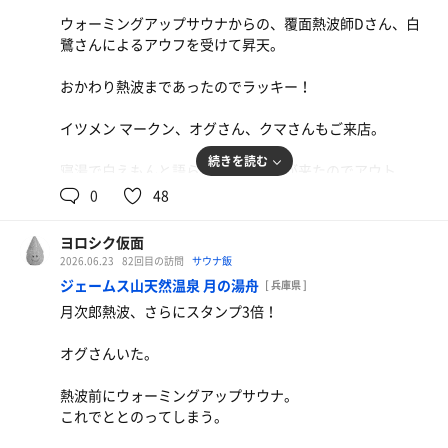
ウォーミングアップサウナからの、覆面熱波師Dさん、白
鷺さんによるアウフを受けて昇天。
おかわり熱波まであったのでラッキー！
イツメン マークン、オグさん、クマさんもご来店。
続きを読む
寝湯で白えもんと語らいながら時間が来たのでアウト。
0
48
氷点下サイダー
ヨロシク仮面
2026.06.23
82回目の訪問
サウナ飯
ジェームス山天然温泉 月の湯舟
[ 兵庫県 ]
親子丼
月次郎熱波、さらにスタンプ3倍！
リバウンド不可避
オグさんいた。
熱波前にウォーミングアップサウナ。
これでととのってしまう。