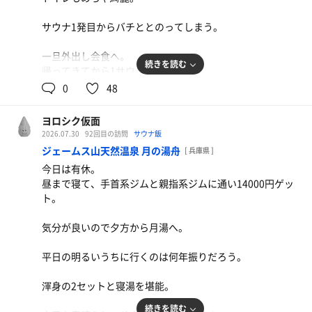
おかげさまで充電100％になりました✨
サウナ1発目からバチととのってしまう。
一旦外出し会食へ。
続きを読む
帰ってきてから1サウナ。
30分寝落ち。
0
48
明日の朝ごはんたのしみだなー
ヨロシク仮面
2026.07.30
92回目の訪問
サウナ飯
ジェームス山天然温泉 月の湯舟
[ 兵庫県 ]
今日は有休。
昼まで寝て、手首系ジムと親指系ジムに通い14000円ゲッ
ト。
茶色セット
気分が良いので夕方から月湯へ。
これでいいんだよセット
平日の明るいうちに行くのは何年振りだろう。
渾身の2セットと寝湯を堪能。
続きを読む