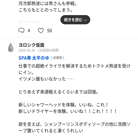
月次郎熱波には秀さんも参戦。
こちらもととのってしまう。
続きを読む
寝湯で仮眠。
4
50
月次郎に白鷺参戦熱波。
こちらもととのってしまう。
ヨロシク仮面
2026.06.20
135回目の訪問
追い熱波。
SPA専 太平のゆ
[ 兵庫県 ]
こちらもととのってしまう。
仕事での超絶イライラを解消するためトクトメ熱波を受け
にイン。
めずらしく4セットともグワングワンにととのった。
イツメン誰もいなかった‥‥
職場でのストレスがスパイスになってるのだろうか。
とりあえず来週戦えるくらいまでは回復。
大好き月の湯舟！
新しいシャワーヘッドを体験。いいね、これ！
新しいドライヤーを体験。いいね！！これ！！！！
欲を言えば、シャンプーリンスボディソープの他に洗顔ソ
ープ置いてくれると凄くうれしい