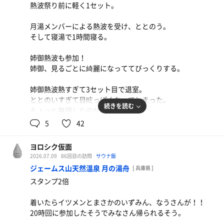
熱波祭り前に軽く1セット。
2曲目にパチンコ海物語withえなこでお馴染みの「可愛く
てごめん」を流してもらった。
月湯メンバーによる熱波を受け、ととのう。
マークンだけが喜んでた笑
そして寝湯で1時間寝る。
19:0BIBIアウフ。
姉御熱波も参加！
唐揚げ定食（650円くらい）
やはり圧巻。というか所作が綺麗。
姉御、見るごとに綺麗になっててびっくりする。
神戸サウナっぽい唐揚げで大満足！ 量もたくさんあっ
19:30追加アウフ。
て腹パン！ （8分目とは）
姉御熱波熱すぎて3セット目で退室。
さすがにサウナ入りすぎてバテたので途中退室。
Lカツカレー（1100円）
ととのいすぎて目眩っぽくなってしまった。
キャベツ美味い！カレー美味い！福神漬け美味い！
続きを読む
ちょっと無理したのかもしれない。
BIBI会でオロポ乾杯。
今後の反省に活かそう。
5
42
きんのんさんならポテトの差し入れ。ありがとうございま
す！
フルコンボ達成まであと2日！
ヨロシク仮面
どうやら、景品の1ヶ月フリーパスは男性1名女性1名のみ
帰りはイツメン+七羽さんで丸源へ。
2026.07.09
86回目の訪問
サウナ飯
当選するという狭き門らしい。
ジェームス山天然温泉 月の湯舟
[ 兵庫県 ]
おそらく無理だろうな。
最近、溶連菌にかかってから胃の調子が悪いヨロシクさ
スタンプ2倍
でもここまできたらもはや義務。
ん、嫌いな野菜を無理やり食べさせられる子供のようにチ
行かねばならない。
マチマと食べる。
着いたらイツメンとまさかのいずみん、なうさんが！！
20時回に参加したそうでみなさん帰られるそう。
【月湯スタッフさんへ】
帰宅し、サ活入力中。