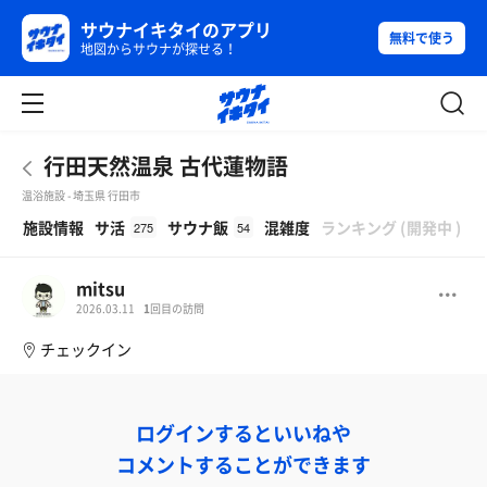
サウナイキタイのアプリ
無料で使う
地図からサウナが探せる！
行田天然温泉 古代蓮物語
温浴施設 - 埼玉県 行田市
β
施設情報
サ活
サウナ飯
混雑度
ランキング
(
開発中
)
275
54
mitsu
2026.03.11
1
回目の訪問
チェックイン
ログインするといいねや
コメントすることができます