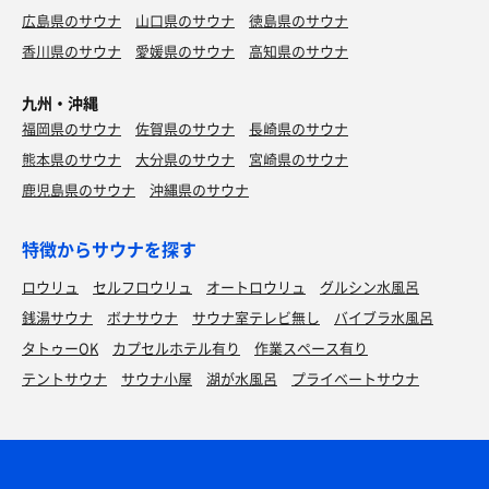
広島県のサウナ
山口県のサウナ
徳島県のサウナ
香川県のサウナ
愛媛県のサウナ
高知県のサウナ
九州・沖縄
福岡県のサウナ
佐賀県のサウナ
長崎県のサウナ
熊本県のサウナ
大分県のサウナ
宮崎県のサウナ
鹿児島県のサウナ
沖縄県のサウナ
特徴からサウナを探す
ロウリュ
セルフロウリュ
オートロウリュ
グルシン水風呂
銭湯サウナ
ボナサウナ
サウナ室テレビ無し
バイブラ水風呂
タトゥーOK
カプセルホテル有り
作業スペース有り
テントサウナ
サウナ小屋
湖が水風呂
プライベートサウナ