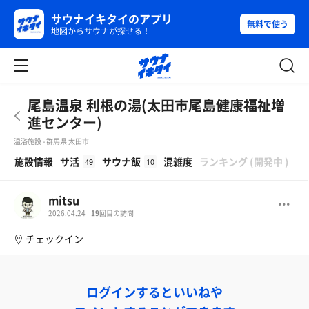
サウナイキタイのアプリ
無料で使う
地図からサウナが探せる！
尾島温泉 利根の湯(太田市尾島健康福祉増
進センター)
温浴施設 - 群馬県 太田市
β
施設情報
サ活
サウナ飯
混雑度
ランキング
(
開発中
)
49
10
mitsu
2026.04.24
19
回目の訪問
チェックイン
ログインするといいねや