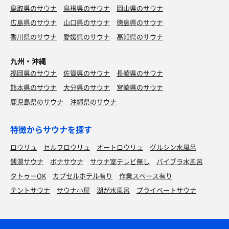
鳥取県のサウナ
島根県のサウナ
岡山県のサウナ
広島県のサウナ
山口県のサウナ
徳島県のサウナ
香川県のサウナ
愛媛県のサウナ
高知県のサウナ
九州・沖縄
福岡県のサウナ
佐賀県のサウナ
長崎県のサウナ
熊本県のサウナ
大分県のサウナ
宮崎県のサウナ
鹿児島県のサウナ
沖縄県のサウナ
特徴からサウナを探す
ロウリュ
セルフロウリュ
オートロウリュ
グルシン水風呂
銭湯サウナ
ボナサウナ
サウナ室テレビ無し
バイブラ水風呂
タトゥーOK
カプセルホテル有り
作業スペース有り
テントサウナ
サウナ小屋
湖が水風呂
プライベートサウナ