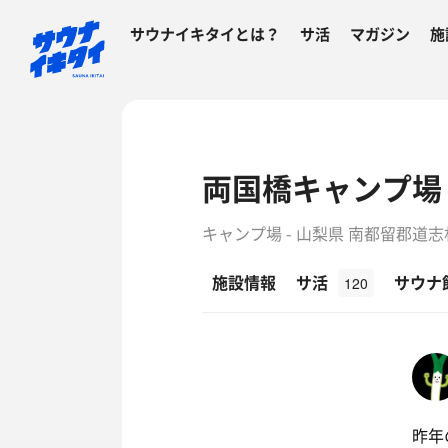
サウナイキタイとは？
サ活
マガジン
施
両国橋キャンプ場 
キャンプ場 - 山梨県 南都留郡道
施設情報
サ活
サウナ
120
昨年