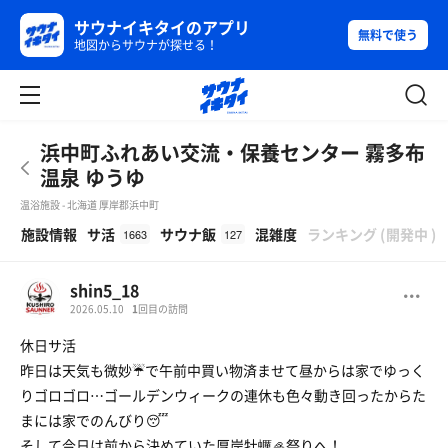
サウナイキタイのアプリ
無料で使う
地図からサウナが探せる！
浜中町ふれあい交流・保養センター 霧多布
温泉 ゆうゆ
温浴施設 - 北海道 厚岸郡浜中町
β
施設情報
サ活
サウナ飯
混雑度
ランキング
(
開発中
)
1663
127
shin5_18
2026.05.10
1
回目の訪問
休日サ活
昨日は天気も微妙☔️で午前中買い物済ませて昼からは家でゆっく
りゴロゴロ…ゴールデンウィークの連休も色々動き回ったからた
まには家でのんびり😴
そして今日は前から決めていた厚岸牡蠣🦪祭りへ！