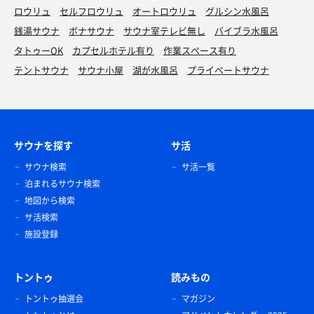
ロウリュ
セルフロウリュ
オートロウリュ
グルシン水風呂
銭湯サウナ
ボナサウナ
サウナ室テレビ無し
バイブラ水風呂
タトゥーOK
カプセルホテル有り
作業スペース有り
テントサウナ
サウナ小屋
湖が水風呂
プライベートサウナ
サウナを探す
サ活
サウナ検索
サ活一覧
泊まれるサウナ検索
地図から検索
サ活検索
施設登録
トントゥ
読みもの
トントゥ抽選会
マガジン