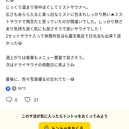
じっくり温まり背中ほぐしてミストサウナへ。
広さもあらら入ると真っ白なミストに包まれしっかり熱い🔥ミス
トサウナで残念だと思っていたのが間違いでした。しっかり熱さ
あり気持ち良く肌にも良さそうで良いサウナでした！
2セットサウナ入って休憩外気浴も露天風呂で日光浴も出来て良
かった😃
湯上がりは食事もメニュー豊富で良さそう。
次はドライサウナの奇数日に来よう👍
最後に、色々写真撮るの忘れてた…😅
50℃
男
0
37
このサ活が気に入ったらトントゥをおくってみよう
トントゥをおくる