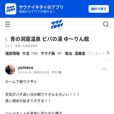
サウナイキタイのアプリ
無料で使う
地図からサウナが探せる！
青の洞窟温泉 ピパの湯 ゆ〜りん館
ホテル・旅館 - 北海道 美唄市
β
施設情報
サ活
サウナ飯
宿泊
混雑度
ランキング
(
開
1724
197
yumeco
2024.06.29
45
回目の訪問
サウナ飯
ホームで朝ウナ🌴🌞
天気がバチ良い日の朝ウナきんもちいい！！！
良い週末の始まりすぎる！！
ジャパネットを真剣に見ながら爆汗