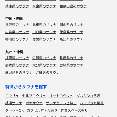
兵庫県のサウナ
奈良県のサウナ
和歌山県のサウナ
中国・四国
鳥取県のサウナ
島根県のサウナ
岡山県のサウナ
広島県のサウナ
山口県のサウナ
徳島県のサウナ
香川県のサウナ
愛媛県のサウナ
高知県のサウナ
九州・沖縄
福岡県のサウナ
佐賀県のサウナ
長崎県のサウナ
熊本県のサウナ
大分県のサウナ
宮崎県のサウナ
鹿児島県のサウナ
沖縄県のサウナ
特徴からサウナを探す
ロウリュ
セルフロウリュ
オートロウリュ
グルシン水風呂
銭湯サウナ
ボナサウナ
サウナ室テレビ無し
バイブラ水風呂
タトゥーOK
カプセルホテル有り
作業スペース有り