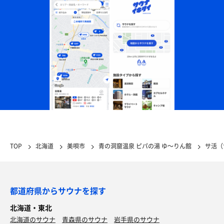
TOP
北海道
美唄市
青の洞窟温泉 ピパの湯 ゆ〜りん館
サ活（
都道府県からサウナを探す
北海道・東北
北海道のサウナ
青森県のサウナ
岩手県のサウナ