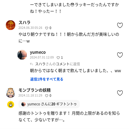
ーできてしまいました😳ラッキーだったんですか
ね！やったー！！
スハラ
2024.06.30 05:26
0
やはり朝ウナですね！！！朝から飲んだ方が美味しいの
に…w
yumeco
2024.07.01 12:09
1
スハラ
さんの
コメント
に返信
朝からではなく朝まで飲んでしまいました、、ww
返信1件をすべて見る
モンブランの妖精
2024.11.18 11:29
0
yumeco
さんに
20
ギフトントゥ
感謝のトントゥを贈ります！ 月間の上限があるのを知ら
なくて、少ないですが…。