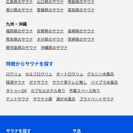
広島県のサウナ
山口県のサウナ
徳島県のサウナ
香川県のサウナ
愛媛県のサウナ
高知県のサウナ
九州・沖縄
福岡県のサウナ
佐賀県のサウナ
長崎県のサウナ
熊本県のサウナ
大分県のサウナ
宮崎県のサウナ
鹿児島県のサウナ
沖縄県のサウナ
特徴からサウナを探す
ロウリュ
セルフロウリュ
オートロウリュ
グルシン水風呂
銭湯サウナ
ボナサウナ
サウナ室テレビ無し
バイブラ水風呂
タトゥーOK
カプセルホテル有り
作業スペース有り
テントサウナ
サウナ小屋
湖が水風呂
プライベートサウナ
サウナを探す
サ活