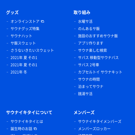
グッズ
取り組み
オンラインストア
水曜サ活
サウナグッズ特集
のんあるサ飯
サウナハット
施設のおすすめサウナ飯
サ飯スウェット
アプリ作ります
さうないきたいスウェット
サウナ楽しむ検索
2021年 夏 その1
サバス 移動型サウナバス
2021年 夏 その1
サバス 2号車
2021年 冬
カプセルトイ サウナキット
サウナの時間
泊まってサウナ
銭湯サ活
サウナイキタイについて
メンバーズ
サウナイキタイとは
サウナイキタイメンバーズ
誕生時のお話
メンバーズロッカー