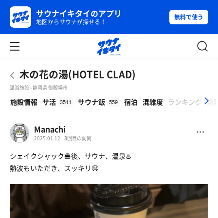
サウナイキタイのアプリ
無料で使う
地図からサウナが探せる！
木の花の湯(HOTEL CLAD)
温浴施設 - 静岡県 御殿場市
β
施設情報
サ活
サウナ飯
宿泊
混雑度
ランキング
(
開
3511
559
Manachi
2025.01.12
3
回目の訪問
シェイクシャック🍔後、サウナ、温泉♨️
熱波もいただき、スッキリ🤤