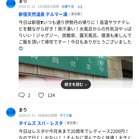
まり
2026.07.15
165回目の訪問
水曜サ活
＋1
新宿天然温泉 テルマー湯
[ 東京都 ]
今日は新宿❣️いつも通り伊勢丹の帰りに！高温サウナテレ
オロポ
ビを観ながら好き！発汗凄い！水風呂からの外気浴やっぱ
もちろんオロポ！
りいい！ジャグジー、炭酸泉、露天風呂、寝湯も楽しんで
ご飯を頂いて帰宅ですー！今日もありがとうございました
😊
続きを読む
2
124
まり
2026.07.14
48回目の訪問
サウナ飯
タイムズ スパ・レスタ
[ 東京都 ]
今日はレスタ🩷今月末まで20周年でレディース2200円！
キレートレモン
なので行くしかない！！そんなに混んでなく快適！大きく