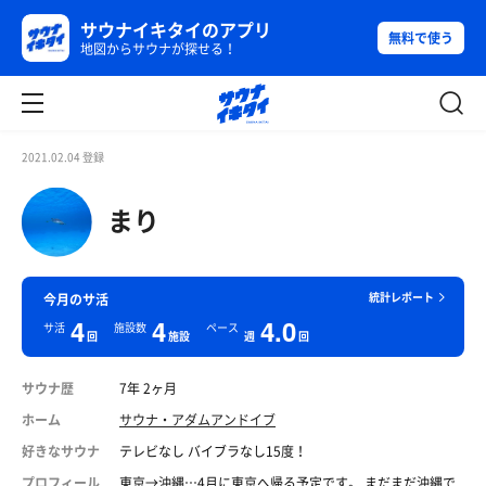
サウナイキタイのアプリ
無料で使う
地図からサウナが探せる！
2021.02.04 登録
まり
統計レポート
今月のサ活
4
4
4.0
サ活
施設数
ペース
回
施設
週
回
サウナ歴
7年 2ヶ月
ホーム
サウナ・アダムアンドイブ
好きなサウナ
テレビなし バイブラなし15度！
プロフィール
東京→沖縄…4月に東京へ帰る予定です。 まだまだ沖縄で