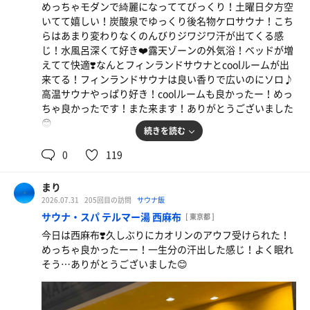
メガオロポ
めっちゃモダンで綺麗になっててびっくり！土曜日夕方空
いてて嬉しい！炭酸泉でゆっくり後名物ケロサウナ！こち
らはあまり変わりなくのんびりジワジワ汗が出てくる感
じ！水風呂深くて好き❤️露天ゾーンの外気浴！ベッドが増
えてて快適❣️なんとフィンランドサウナとcoolルームが出
来てる！フィンランドサウナは良い香りで広いのにソロ♪
高温サウナやっぱり好き！coolルームも良かったー！めっ
ちゃ良かったです！また来ます！ありがとうございました
😊
続きを読む
0
119
まり
2026.07.31
205回目の訪問
サウナ飯
サウナ・スパ テルマー湯 西麻布
[ 東京都 ]
今日は西麻布❣️久しぶりにカオリンのアウフ受けられた！
メガオロポ
めっちゃ良かったーー！一生分の汗出した感じ！よく眠れ
西麻布のメガオロポ本当に最高ーーー！
そう…ありがとうございました😊