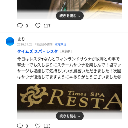
続きを読む
0
117
まり
2026.07.22
49回目の訪問
水曜サ活
オロポ
タイムズ スパ・レスタ
[ 東京都 ]
やっぱり西麻布のオロポ最高に美味しい！
今日はレスタ❣️なんとフィンランドサウナが故障との事で
撃沈…でも久しぶりにスチームサウナを楽しんで！塩マッ
サージも堪能して気持ちいい水風呂いただきました！次回
はサウナ復活してますように🙏ありがとうございました😊
続きを読む
0
113