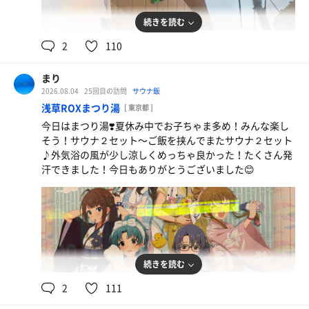
続きを読む
2
110
まり
2026.08.04
25回目の訪問
サウナ飯
浅草ROXまつり湯
[ 東京都 ]
今日はまつり湯❣️夏休み中でお子ちゃま多め！みんな楽し
そう！サウナ２セット〜ご飯を挟んでまたサウナ２セット
♪外気浴の風が少し涼しくめっちゃ良かった！たくさん発
汗できました！今日もありがとうございました😊
続きを読む
2
111