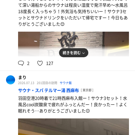
久しぶりー！
て深い湯船からのサウナは程良い湿度で発汗早め〜水風呂
18度長く入っちゃう！外気浴も気持ちいいー！サウナ3セ
ットとサウナドリンクをいただいて帰宅ですー！今日もあ
りがとうございました😊
続きを読む
2
127
まり
2026.07.13
201回目の訪問
サウナ飯
サウナ・スパ テルマー湯 西麻布
[ 東京都 ]
ラーメンサラダ
羽田空港20時着で21時西麻布入館ー！サウナ3セット！水
オロポ
風呂cool炭酸泉で疲れがふっとんだー！良かったー！よく
眠れそう…ありがとうございました😊