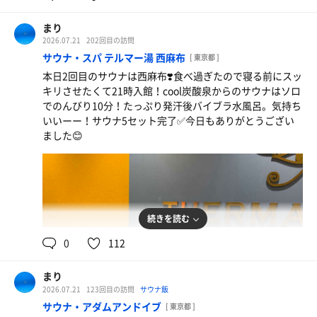
まり
2026.07.21
202回目の訪問
サウナ・スパ テルマー湯 西麻布
[ 東京都 ]
本日2回目のサウナは西麻布❣️食べ過ぎたので寝る前にスッ
キリさせたくて21時入館！cool炭酸泉からのサウナはソロ
でのんびり10分！たっぷり発汗後バイブラ水風呂。気持ち
いいーー！サウナ5セット完了✅今日もありがとうござい
ました😊
続きを読む
0
112
まり
2026.07.21
123回目の訪問
サウナ飯
サウナ・アダムアンドイブ
[ 東京都 ]