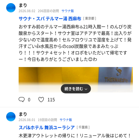
まり
2026.08.02
206回目の訪問
サウナ飯
サウナ・スパ テルマー湯 西麻布
[ 東京都 ]
辛ラーメン
おやすみ前のテルマー湯西麻布♨️21時入館ー！のんびり炭
やっぱりこれ！
酸泉からスタート！サウナ室はアチアチで最高！出入りが
少ないので温度高め！セルフロウリユで湿度を上げて！発
汗すごい👍水風呂からのcool炭酸泉であまみたっぷ
り！！！サウナ４セット！オロポをいただいて帰宅です
ー！今日もありがとうございました😊わ
続きを読む
0
115
まり
2026.08.01
19回目の訪問
サウナ飯
冷やし担々麺
スパ&ホテル 舞浜ユーラシア
[ 千葉県 ]
美味しかったー！こればかり！！
木更津アウトレットの帰りに！リニューアル後はじめて！