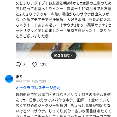
久しぶりアダイブ！お友達と朝9時から❣️空調の工事のため
少し待って浴室へ！やったー！貸切ー！10時半までお友達
と2人きりでラッキー🤞熱い湯船からのサウナは出入りが
ないためアチアチで発汗早め！大好き水風呂も長めに入れ
ちゃう！！！あまみ凄いー！サウナ2セット薬草サウナ2セ
ットサクッと楽しめましたー！気持ち良かった！！ありが
とうございました😊
続きを読む
3
121
まり
2026.07.19
1回目の訪問
オークラ プレステージ台北
観劇遠征で初台湾🇹🇼それならとサウナ付きのホテルを選
んで❣️一日歩いたのでスパ付きホテル正解ー！空いていて
広くて熱めのジャグジーも貸切。ちょっと温度が物足りな
いけどソロサウナ。じっくり10分！広い水風呂は冷たくて
ラッキー！スチームサウナも良かったー！バスローブで寛