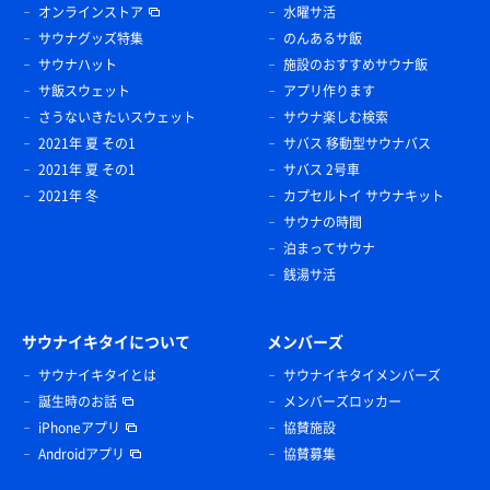
オンラインストア
水曜サ活
サウナグッズ特集
のんあるサ飯
サウナハット
施設のおすすめサウナ飯
サ飯スウェット
アプリ作ります
さうないきたいスウェット
サウナ楽しむ検索
2021年 夏 その1
サバス 移動型サウナバス
2021年 夏 その1
サバス 2号車
2021年 冬
カプセルトイ サウナキット
サウナの時間
泊まってサウナ
銭湯サ活
サウナイキタイについて
メンバーズ
サウナイキタイとは
サウナイキタイメンバーズ
誕生時のお話
メンバーズロッカー
iPhoneアプリ
協賛施設
Androidアプリ
協賛募集