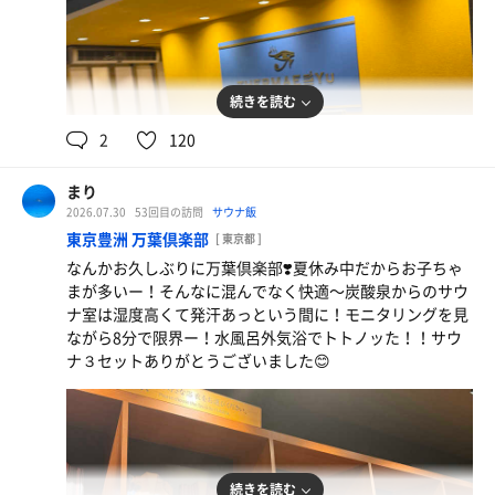
続きを読む
2
120
まり
2026.07.30
53回目の訪問
サウナ飯
東京豊洲 万葉倶楽部
[ 東京都 ]
なんかお久しぶりに万葉倶楽部❣️夏休み中だからお子ちゃ
まが多いー！そんなに混んでなく快適〜炭酸泉からのサウ
ナ室は湿度高くて発汗あっという間に！モニタリングを見
ながら8分で限界ー！水風呂外気浴でトトノッた！！サウ
ナ３セットありがとうございました😊
フルーツオロポ
久しぶりー！美味しい😋
続きを読む