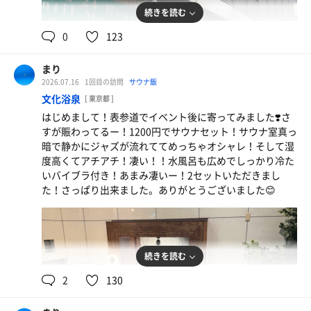
続きを読む
0
123
まり
2026.07.16
1回目の訪問
サウナ飯
文化浴泉
[ 東京都 ]
はじめまして！表参道でイベント後に寄ってみました❣️さ
すが賑わってるー！1200円でサウナセット！サウナ室真っ
暗で静かにジャズが流れててめっちゃオシャレ！そして湿
度高くてアチアチ！凄い！！水風呂も広めでしっかり冷た
いバイブラ付き！あまみ凄いー！2セットいただきまし
た！さっぱり出来ました。ありがとうございました😊
続きを読む
2
130