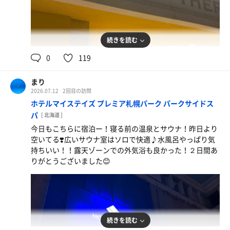
続きを読む
0
119
まり
2026.07.12
2回目の訪問
ホテルマイステイズ プレミア札幌パーク パークサイドス
パ
[ 北海道 ]
タイムズオリジナルサウナドリンク
今日もこちらに宿泊ー！寝る前の温泉とサウナ！昨日より
ブルー🩵が好き❤️
空いてる❣️広いサウナ室はソロで快適♪水風呂やっぱり気
持ちいい！！露天ゾーンでの外気浴も良かった！２日間あ
りがとうございました😊
続きを読む