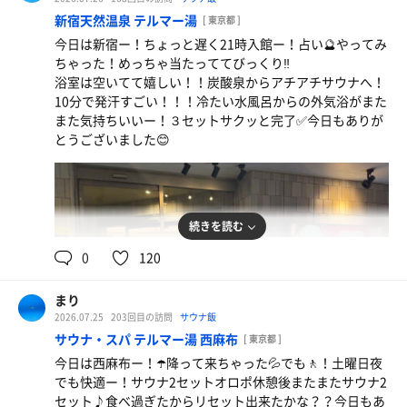
新宿天然温泉 テルマー湯
[ 東京都 ]
でかオロポ
今日は新宿ー！ちょっと遅く21時入館ー！占い🔮やってみ
美味しい！！！
ちゃった！めっちゃ当たっててびっくり‼️
浴室は空いてて嬉しい！！炭酸泉からアチアチサウナへ！
10分で発汗すごい！！！冷たい水風呂からの外気浴がまた
また気持ちいいー！３セットサクッと完了✅今日もありが
とうございました😊
続きを読む
0
120
まり
2026.07.25
203回目の訪問
サウナ飯
サウナ・スパ テルマー湯 西麻布
[ 東京都 ]
今日は西麻布ー！☂️降って来ちゃった💦でも🚶！土曜日夜
でも快適ー！サウナ2セットオロポ休憩後またまたサウナ2
セット♪食べ過ぎたからリセット出来たかな？？今日もあ