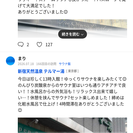
げて大満足でした！
ありがとうございました😊
続きを読む
2
127
まり
2026.07.18
166回目の訪問
サウナ飯
新宿天然温泉 テルマー湯
[ 東京都 ]
今日は珍しく13時入館！ゆっくりサウナを楽しみたくて😊
のんびり炭酸泉からのサウナ室はいつも通りアチアチで良
サラダ🥗
い！！水風呂からの外気浴も！リラックス出来て嬉し
めっちゃ食べた！今日はお肉なしサラダのみー！
い…！休憩を挟んでサウナ7セット楽しめました！締めは
化粧水風呂で仕上げ！4時間滞在ありがとうございました
😊