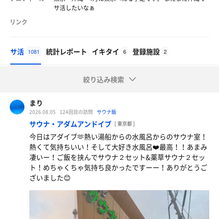
サ活したいなぁ
リンク
サ活
統計レポート
イキタイ
登録施設
1081
6
2
絞り込み検索
まり
2026.08.05
124回目の訪問
サウナ飯
サウナ・アダムアンドイブ
[ 東京都 ]
今日はアダイブ🫶熱い湯船からの水風呂からのサウナ室！
熱くて気持ちいい！そして大好き水風呂❤️最高！！あまみ
凄いー！ご飯を挟んでサウナ２セット&薬草サウナ２セッ
ト！めちゃくちゃ気持ち良かったですーー！ありがとうご
ざいました😊