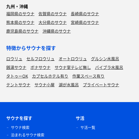
九州・沖縄
福岡県のサウナ
佐賀県のサウナ
長崎県のサウナ
熊本県のサウナ
大分県のサウナ
宮崎県のサウナ
鹿児島県のサウナ
沖縄県のサウナ
特徴からサウナを探す
ロウリュ
セルフロウリュ
オートロウリュ
グルシン水風呂
銭湯サウナ
ボナサウナ
サウナ室テレビ無し
バイブラ水風呂
タトゥーOK
カプセルホテル有り
作業スペース有り
テントサウナ
サウナ小屋
湖が水風呂
プライベートサウナ
サウナを探す
サ活
サウナ検索
サ活一覧
泊まれるサウナ検索