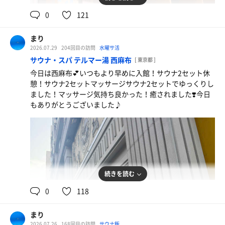
0
121
まり
メガオロポ
2026.07.29
204回目の訪問
水曜サ活
やっぱり西麻布のメガオロポ最高！！
サウナ・スパ テルマー湯 西麻布
[ 東京都 ]
今日は西麻布💕いつもより早めに入館！サウナ2セット休
憩！サウナ2セットマッサージサウナ2セットでゆっくりし
ました！マッサージ気持ち良かった！癒されました❣️今日
もありがとうございました♪
続きを読む
0
118
まり
2026.07.26
168回目の訪問
サウナ飯