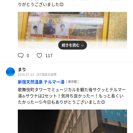
りがとうございました😊
続きを読む
0
117
まり
2026.07.23
167回目の訪問
新宿天然温泉 テルマー湯
[ 東京都 ]
歌舞伎町タワーでミュージカルを観た後サクッとテルマー
オロポ
湯♨️サウナは2セット！気持ち良かったー！もっと長くい
美味しいーーー
たかったー💦今日もありがとうございました😊