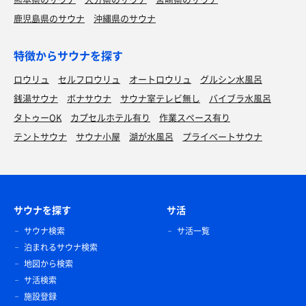
鹿児島県のサウナ
沖縄県のサウナ
特徴からサウナを探す
ロウリュ
セルフロウリュ
オートロウリュ
グルシン水風呂
銭湯サウナ
ボナサウナ
サウナ室テレビ無し
バイブラ水風呂
タトゥーOK
カプセルホテル有り
作業スペース有り
テントサウナ
サウナ小屋
湖が水風呂
プライベートサウナ
サウナを探す
サ活
サウナ検索
サ活一覧
泊まれるサウナ検索
地図から検索
サ活検索
施設登録