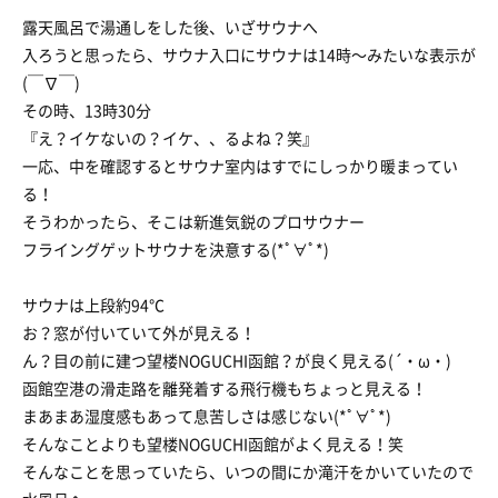
露天風呂で湯通しをした後、いざサウナへ
入ろうと思ったら、サウナ入口にサウナは14時〜みたいな表示が
(￣∇￣)
その時、13時30分
『え？イケないの？イケ、、るよね？笑』
一応、中を確認するとサウナ室内はすでにしっかり暖まってい
る！
そうわかったら、そこは新進気鋭のプロサウナー
フライングゲットサウナを決意する(*ﾟ∀ﾟ*)
サウナは上段約94℃
お？窓が付いていて外が見える！
ん？目の前に建つ望楼NOGUCHI函館？が良く見える(´・ω・)
函館空港の滑走路を離発着する飛行機もちょっと見える！
まあまあ湿度感もあって息苦しさは感じない(*ﾟ∀ﾟ*)
そんなことよりも望楼NOGUCHI函館がよく見える！笑
そんなことを思っていたら、いつの間にか滝汗をかいていたので