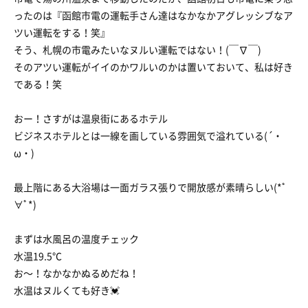
ったのは『函館市電の運転手さん達はなかなかアグレッシブなア
ツい運転をする！笑』
そう、札幌の市電みたいなヌルい運転ではない！(￣∇￣)
そのアツい運転がイイのかワルいのかは置いておいて、私は好き
である！笑
おー！さすがは温泉街にあるホテル
ビジネスホテルとは一線を画している雰囲気で溢れている(´・
ω・)
最上階にある大浴場は一面ガラス張りで開放感が素晴らしい(*ﾟ
∀ﾟ*)
まずは水風呂の温度チェック
水温19.5℃
お〜！なかなかぬるめだね！
水温はヌルくても好き💓