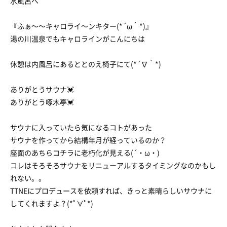
水風呂へ
『ふぁ〜〜キャロライ〜ンキター(*´ω｀*)』
湯の川温泉でもキャロラインがこんにちは
休憩は内風呂にあるととのえ椅子にて(*´∇｀*)
ありがとうサウナ💓
ありがとう啄木亭💓
サウナに入っていたら気になるコトがあった
サウナを作ってから結構年月が経っているのか？
座面のあちらコチラに老朽化が見える(´・ω・)
コレはそろそろサウナをリニューアルするタイミングなのかもし
れない。。
TTNEにプロデュースを依頼すれば、きっと素晴らしいサウナに
してくれますよ？(*ﾟ∀ﾟ*)