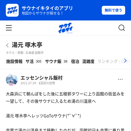
サウナイキタイのアプリ
無料で使う
地図からサウナが探せる！
湯元 啄木亭
ホテル・旅館 - 北海道 函館市
β
施設情報
サ活
サウナ飯
宿泊
混雑度
ランキング
(
開発
305
39
エッセンシャル飯村
2021.07.09
1
回目の訪問
大森浜にて朝んぽをした後に五稜郭タワーに上り函館の街並みを
一望して、その後サウナに入るため湯の川温泉へ
湯元 啄木亭へレッツGoToサウナ(*ﾟ∀ﾟ*)
市電で湯の川温泉まで移動したのだが、函館初日も市電に乗り思