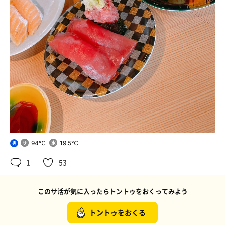
94℃
19.5℃
男
1
53
このサ活が気に入ったらトントゥをおくってみよう
トントゥをおくる