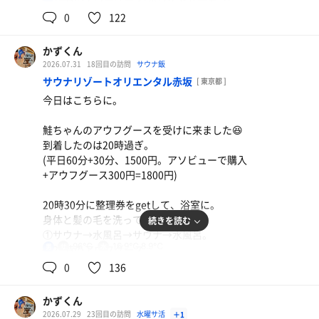
週末にフェス行ってきたとのことで、フェス
0
122
メドレー。
1曲目から大盛り上がり😂
かずくん
鮭ちゃんも踊って楽しそう🤔
2026.07.31
18回目の訪問
サウナ飯
3セット目にはバケツ半分くらいロウリュ🤣
サウナリゾートオリエンタル赤坂
[ 東京都 ]
4セット目のタケル氏は安定でアチアチ🔥🔥
今日はこちらに。
アロマはインフュージョンや蒸留水でバジル
の香りがすごくよきでした🥺
鮭ちゃんのアウフグースを受けに来ました😆
→水風呂→トゴール。
到着したのは20時過ぎ。
(平日60分+30分、1500円。アソビューで購入
上がって、食堂でいつメンとよるごはん😋
+アウフグース300円=1800円)
鮭ちゃん、タケル氏お疲れさまでした👋
ご一緒した皆さま、ありがとうございました。
20時30分に整理券をgetして、浴室に。
身体と髪の毛を洗って、
続きを読む
22時25分過ぎに退館。
①サウナ→水風呂→サウナ→水風呂。
96℃
16.9℃,8.9℃
男
②21時のアウフグース。
2026年浴鮭102日/1回(累計692日/1077回)
お休みアウフグース💤
0
136
20時回がアチアチ🔥だったとのことで、21時
回はガチのお休みアウフグースでした。
ほっけ半身定食(890円)、インゲン胡麻和え(60円)、厳
かずくん
アロマの香りもよかったし、適宜換気してた
選高級ネギトロ(90円)
2026.07.29
23回目の訪問
水曜サ活
＋1