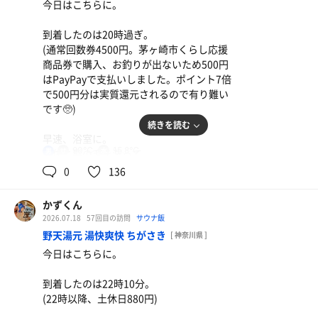
今日はこちらに。
ご一緒した皆さま、ありがとうございました。
到着したのは20時過ぎ。
上がって、21時55分過ぎに退館。
(通常回数券4500円。茅ヶ崎市くらし応援
商品券で購入、お釣りが出ないため500円
2026年浴鮭98日/1回(累計688日/1072回)
はPayPayで支払いしました。ポイント7倍
で500円分は実質還元されるので有り難い
です🥺)
高菜のペペロンチーノ
続きを読む
禁酒12日目、高菜の塩気がちょうどよき😋
早速、浴室に。
90℃
15.8℃
男
身体と髪の毛を洗って、
①ドライサウナ→水風呂→ドライサウナ→
0
136
水風呂→ドライサウナ→水風呂→炭酸泉。
かずくん
今日は3連休の最終日でしたが、明日から
2026.07.18
57回目の訪問
サウナ飯
平日ってこともありそこまで混んでなくて
野天湯元 湯快爽快 ちがさき
[ 神奈川県 ]
快適でした😂
今日はこちらに。
21時20分に退館。
到着したのは22時10分。
ありがとうございました😊
(22時以降、土休日880円)