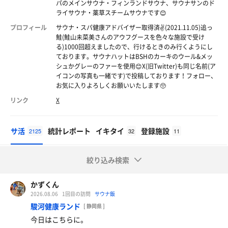
パのメインサウナ・フィンランドサウナ、サウナサンのド
ライサウナ・薬草スチームサウナです😊
プロフィール
サウナ・スパ健康アドバイザー取得済✌️(2021.11.05)追っ
鮭(鮭山未菜美さんのアウフグースを色々な施設で受け
る)1000回超えましたので、行けるときのみ行くようにし
ております。サウナハットはBSHのカーキのウール&メッ
シュかグレーのファーを使用😊X(旧Twitter)も同じ名前(ア
イコンの写真も一緒です)で投稿しております！フォロー、
お気に入りよろしくお願いいたします🥺
リンク
X
サ活
統計レポート
イキタイ
登録施設
2125
32
11
絞り込み検索
かずくん
2026.08.06
1回目の訪問
サウナ飯
駿河健康ランド
[ 静岡県 ]
今日はこちらに。