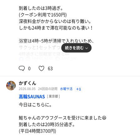
到着したのは3時過ぎ。
(クーポン利用で1650円)
深夜料金がかからないのは有り難い。
しかも24時まで滞在可能なのも凄い！
浴室は4時~5時が清掃で入れないため、
サクッと1セットずつ。
続きを読む
4時過ぎに仮眠室で寝る💤
102℃,90℃
16℃,5℃
男
起きたのは7時30分過ぎ。
0
63
8時前に浴室に。
朝はお風呂メインで、サウナは1セット
かずくん
ずつ😂
2026.08.05
24回目の訪問
水曜サ活
＋1
9時に上がって、レストランで朝ごはん
高輪SAUNAS
[ 東京都 ]
食べました！
今日はこちらに。
ご当地グルメもあって美味しかった😋
鮭ちゃんのアウフグースを受けに来ました😆
10時30分過ぎに退館。
到着したのは20時35分過ぎ。
今度はいさけん(石和健康ランド)やしん
(平日4時間3700円)
けん(信州健康ランド)にも行きたいな🤔