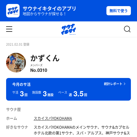
サウナイキタイのアプリ
無料で使う
地図からサウナが探せる！
2021.02.01 登録
かずくん
メンバーズ
0310
No.
統計レポート
今月のサ活
3
3
3.5
サ活
施設数
ペース
回
施設
週
回
サウナ歴
ホーム
スカイスパYOKOHAMA
好きなサウナ
スカイスパYOKOHAMAのメインサウナ、サウナ&カプセル
ホテル北欧の第1サウナ、スパ・アルプス、神戸サウナ&ス