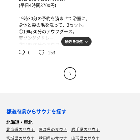
(平日4時間3700円)
19時30分の予約を済ませて浴室に。
身体と髪の毛を洗って、2セット。
①19時30分のアウフグース。
夏ソングメドレー。
続きを読む
②21時30分のアウフグース。
いろいろ
7月8日は(なはの日)ってことで、沖縄ソング
0
153
安くて美味しい😋
メドレー。
涙そうそう→if→上海ハニーで最後は手拍子
ハイボール
で大盛り上がりでした🤔
水、綾鷹、マッチ
合間に他のサウナは1セットずつ。
20時30分には夢海さんのゲリラアウフグース
がありました😂
せせり茗荷ポン酢(800円)、鶏とろレバー(500円)、納
各回違った香りで、鮭ちゃんのホスピタリティ
都道府県からサウナを探す
豆キムチ(黒納豆に変更、420円)
を感じた🤔
ごはん美味しいし、久しぶりに実家でのんびりできま
北海道・東北
鮭ちゃん、夢海さんお疲れさまでした👋
した😆
北海道のサウナ
青森県のサウナ
岩手県のサウナ
ご一緒した皆さま、ありがとうございました。
宮城県のサウナ
秋田県のサウナ
山形県のサウナ