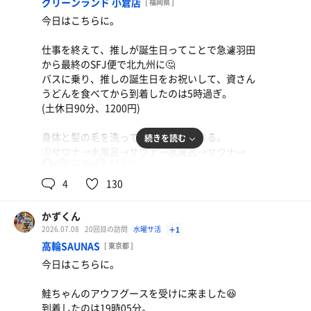
グリーンランド 小倉店
[ 福岡県 ]
と12時のフィンランド式ロウリュ。
今日はこちらに。
サウナ室でまつりんごさんに偶然偶然😂
仕事を終えて、推しが誕生日ってことで急遽羽田
上がって、ルオントでおひるごはん😋
ニンニクの芽牛丼(並盛、790円)
から最終のSFJ便で北九州に🤔
やっぱり安定の実家でした。
すき家の夏と言ったらコレ😂通年で発売してほしいメ
バスに乗り、推しの誕生日をお祝いして、資さん
13時40分に退館。
ニュー🥺
うどんを食べてから到着したのは5時過ぎ。
ありがとうございました😊
(土休日90分、1200円)
さて、推し事に向かいます🐟🐢
水
身体と髪の毛を洗って、お風呂で温まる。
続きを読む
①サウナ→水風呂→サウナ→水風呂→サウナ→
モーニング(500円)、オアシス(1100円)
92℃
14.5℃
男
水風呂→休憩。
やっぱり八とりには行かないと😋
(ウトウト寝てしまい、気がついたら6時過ぎ笑)
4
130
水
上がって、着替えて6時10分に退館。
かずくん
ありがとうございました😊
2026.07.08
20回目の訪問
水曜サ活
＋1
6時18分ののぞみ2号で久しぶりに実家に寄ろう
高輪SAUNAS
[ 東京都 ]
と思います😆
今日はこちらに。
鮭ちゃんのアウフグースを受けに来ました😆
到着したのは19時05分。