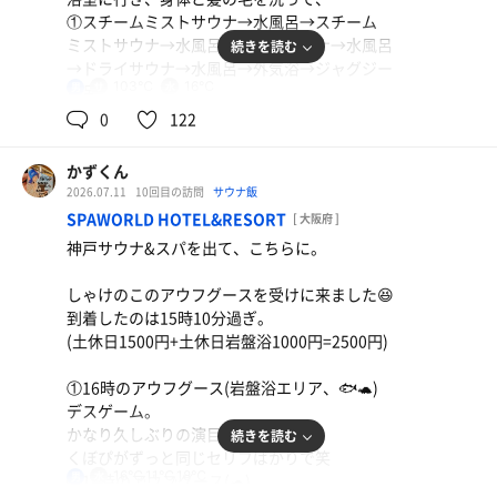
①スチームミストサウナ→水風呂→スチーム
さて、帰りも飛行機で帰ります。
ミストサウナ→水風呂→ドライサウナ→水風呂
続きを読む
→ドライサウナ→水風呂→外気浴→ジャグジー
2026年浴鮭94日/2回(累計684日/1068回)
103℃
16℃
男
風呂。
0
122
GS砲、治ったようでしっかり風出てた😂
あと、水風呂も最近調子悪かった気がしたけど
かずくん
今日はいつも通りの冷たさ😇
2026.07.11
10回目の訪問
サウナ飯
SPAWORLD HOTEL&RESORT
[ 大阪府 ]
10時に退館。
神戸サウナ&スパを出て、こちらに。
おひるごはん食べてから推し事に🐟🐢
しゃけのこのアウフグースを受けに来ました😆
到着したのは15時10分過ぎ。
(土休日1500円+土休日岩盤浴1000円=2500円)
①16時のアウフグース(岩盤浴エリア、🐟🐢)
デスゲーム。
かなり久しぶりの演目！
続きを読む
くぼぴがずっと同じセリフばかりで笑
16℃,11℃,18℃
男
②18時のアウフグース(🐢)