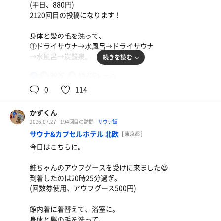
(平日、880円)
鮭ちゃん、夢海さんお疲れさまでした👋
2120回目の投稿になります！
ご一緒した皆さま、ありがとうございました。
身体と髪の毛を洗って、
上がって、21時55分に退館。
①ドライサウナ→水風呂→ドライサウナ
→水風呂→炭酸泉。
続きを読む
2026年浴鮭100日/2回(累計690日/1075回)
今日が今年100日目の追っ鮭でした😊
朝食バイキング(1400円)
90℃
15.2℃
男
今日はサクッと2セットで😂
ご当地グルメもあって美味しかった😋
さて、エリアの飲み会があるとのことで、
0
114
行ってきます👋
水
(健康診断でバリウム飲んだため、お酒は
かずくん
飲みません🤣経費らしいのでお金かから
2026.07.27
194回目の訪問
サウナ飯
ないのは有り難い)
サウナ&カプセルホテル 北欧
[ 東京都 ]
今日はこちらに。
ありがとうございました😊
牛肉ともやし炒め、冷奴、夏野菜のネバネバそうめん
夜遅いのためさっぱり目に🤔薬味たっぷりでそうめん
鮭ちゃんのアウフグースを受けに来ました😆
美味しい😋
到着したのは20時25分過ぎ。
(回数券使用、アウフグース500円)
レモン水
館内着に着替えて、浴室に。
身体と髪の毛を洗って、