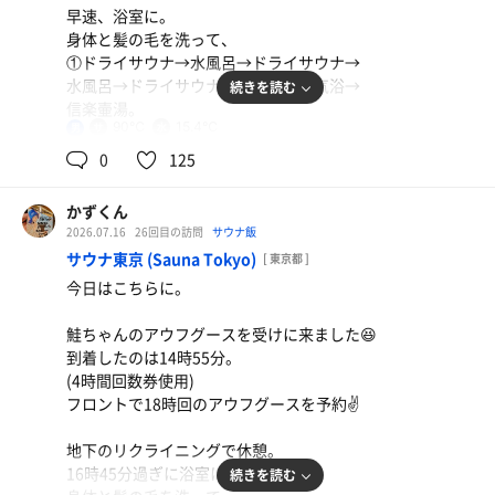
早速、浴室に。
身体と髪の毛を洗って、
①ドライサウナ→水風呂→ドライサウナ→
水風呂→ドライサウナ→水風呂→外気浴→
続きを読む
信楽壷湯。
90℃
15.4℃
男
今日は3連休の初日ってこともあり、この
0
125
時間でもお客さまは多め😂
かずくん
23時15分過ぎに退館。
2026.07.16
26回目の訪問
サウナ飯
ありがとうございました😊
サウナ東京 (Sauna Tokyo)
[ 東京都 ]
鶏の唐揚げ、あじの開き、枝豆
今日はこちらに。
禁酒10日目、あじの開きウマウマ😋
鮭ちゃんのアウフグースを受けに来ました😆
到着したのは14時55分。
(4時間回数券使用)
フロントで18時回のアウフグースを予約✌️
地下のリクライニングで休憩。
16時45分過ぎに浴室に。
続きを読む