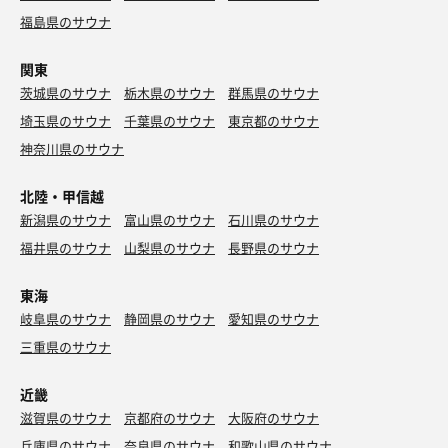
スーペリアルームの前にあるデトックスウォーター
上がって、21時55分に退館。
福島県のサウナ
2026年浴鮭92日/2回(累計682日/1064回)
関東
茨城県のサウナ
栃木県のサウナ
群馬県のサウナ
埼玉県のサウナ
千葉県のサウナ
東京都のサウナ
神奈川県のサウナ
北陸・甲信越
新潟県のサウナ
富山県のサウナ
石川県のサウナ
福井県のサウナ
山梨県のサウナ
長野県のサウナ
東海
岐阜県のサウナ
静岡県のサウナ
愛知県のサウナ
三重県のサウナ
おでん3本セット(390円)
枝豆、野菜サラダ、しらすと枝豆のペペロンチーノ
近畿
禁酒17日目、野菜メインで😂
ハイボール(438円)
滋賀県のサウナ
京都府のサウナ
大阪府のサウナ
兵庫県のサウナ
奈良県のサウナ
和歌山県のサウナ