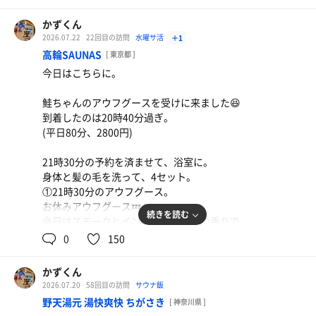
ありがとうございました😊
かずくん
2026.07.22
22回目の訪問
水曜サ活
＋1
高輪SAUNAS
[ 東京都 ]
今日はこちらに。
鮭ちゃんのアウフグースを受けに来ました😆
到着したのは20時40分過ぎ。
(平日80分、2800円)
21時30分の予約を済ませて、浴室に。
そうめん
身体と髪の毛を洗って、4セット。
禁酒15日目、自分は明日10時から健康診断のため食べ
①21時30分のアウフグース。
れず🤣
お休みアウフグース💤
続きを読む
今日はスモークとインフュージョンの香りで
イオンウォーター
完全にサウナ室でウトウトしちゃうくらいの
0
150
リラックスアウフグース、かつ香りもよき🤔
(特に恵みの湯のハーブのインフュージョンが
かずくん
甘い香りで最高でした😂)
2026.07.20
58回目の訪問
サウナ飯
野天湯元 湯快爽快 ちがさき
[ 神奈川県 ]
鮭ちゃん、お疲れさまでした👋