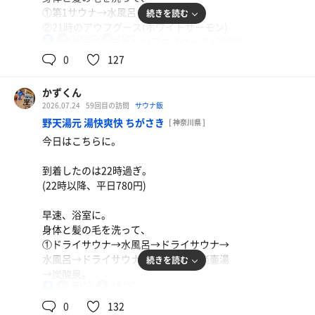
①第1サウナ→水風呂→外気浴。
続きを読む
②21時のアウフグース(ホワイトサーモン)
100℃
15℃
男
受け師の方で鮭ちゃんのアウフグース1000回
目とのことで、千メドレー😂
0
127
(1000回、おめでとうございます㊗️)
4セット目のタケル氏はまさかの億千万とは🤣
かずくん
アロマは全てインフュージョンでよかったが、
2026.07.24
59回目の訪問
サウナ飯
健康診断の前日で何も食べられない自分には
日替わりB(海鮮なす味噌炒め、1050円)
野天湯元 湯快爽快 ちがさき
[ 神奈川県 ]
更にお腹が空く香りでした笑
禁酒16日目、かなり久しぶりの加納食堂でした！茅ヶ
今日はこちらに。
③第1サウナ→水風呂→トゴール。
崎市のクーポン使って支払い50円😂美味しかった😋
到着したのは22時過ぎ。
鮭ちゃん、タケル氏お疲れさまでした👋
お茶
(22時以降、平日780円)
ご一緒した皆さま、ありがとうございました。
鶏むね肉の磯辺揚げ、枝豆、もずく酢
早速、浴室に。
21時45分過ぎに退館。
禁酒17日目、ちょっと遅い時間のためさっぱり目で😂
身体と髪の毛を洗って、
①ドライサウナ→水風呂→ドライサウナ→
2026年浴鮭99日/1回(累計689日/1073回)
水
水風呂→ドライサウナ→水風呂→信楽壷湯
続きを読む
→炭酸泉。
90℃
15.1℃
男
23時10分過ぎに退館。
0
132