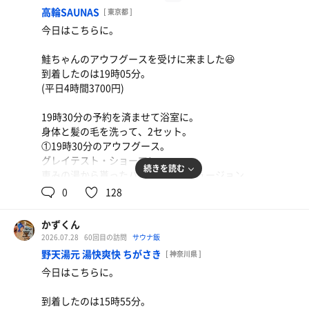
お陰で気持ちよい熱さ😂
かなり久しぶりのしんぱちでした😋
高輪SAUNAS
[ 東京都 ]
2丁拳銃🔫もこの回は封印。
今日はこちらに。
水
鮭ちゃん、お疲れ様でした👋
鮭ちゃんのアウフグースを受けに来ました😆
ご一緒した皆さま、ありがとうございました。
到着したのは19時05分。
最後にお風呂入って、21時35分過ぎに退館。
(平日4時間3700円)
2026年浴鮭101日/1回(累計691日/1076回)
19時30分の予約を済ませて浴室に。
身体と髪の毛を洗って、2セット。
①19時30分のアウフグース。
肉野菜炒め(850円)、定食セット(400円)
グレイテスト・ショーマン。
かなり久しぶりに食堂利用😋
続きを読む
恵みの湯から貰ったハーブのインフュージョン
のんあるレモンサワー(400円)
がよき😂
0
128
②21時30分のアウフグース。
沖縄ソングメドレー。
イオンウォーター
かずくん
盛り上がり方がいつもと違って面白かった🤔
2026.07.28
60回目の訪問
サウナ飯
野天湯元 湯快爽快 ちがさき
[ 神奈川県 ]
合間に他のサウナは1セットずつ。
今日はこちらに。
20時30分には夢海さんのアウフグースがあり
ました😂
到着したのは15時55分。