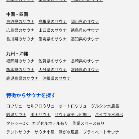
水
中国・四国
鳥取県のサウナ
島根県のサウナ
岡山県のサウナ
広島県のサウナ
山口県のサウナ
徳島県のサウナ
香川県のサウナ
愛媛県のサウナ
高知県のサウナ
九州・沖縄
福岡県のサウナ
佐賀県のサウナ
長崎県のサウナ
熊本県のサウナ
大分県のサウナ
宮崎県のサウナ
鹿児島県のサウナ
沖縄県のサウナ
特徴からサウナを探す
ロウリュ
セルフロウリュ
オートロウリュ
グルシン水風呂
銭湯サウナ
ボナサウナ
サウナ室テレビ無し
バイブラ水風呂
タトゥーOK
カプセルホテル有り
作業スペース有り
テントサウナ
サウナ小屋
湖が水風呂
プライベートサウナ