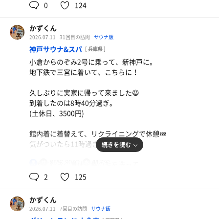
グレイテスト・ショーマン。
0
124
くぼぴのグレイテスト・ショーマンは初かな🤔
ストーブ超えの投げや新技もしっかり決まって
かずくん
ました😂
2026.07.11
31回目の訪問
サウナ飯
③20時のアウフグース(🐟🐢)
神戸サウナ&スパ
[ 兵庫県 ]
先月に続き、フェスメドレー。
小倉からのぞみ2号に乗って、新神戸に。
事前にフェイスタオルを配られて、何に使うの
地下鉄で三宮に着いて、こちらに！
かと思ったらそういうことかと🤔
3セット目は睡蓮花でタオルブン回しまくりで
久しぶりに実家に帰って来ました😆
アチアチ🔥🔥
到着したのは8時40分過ぎ。
フェスに行っている感覚で楽しかった😂
(土休日、3500円)
合間にサウナや岩盤浴にも入って、楽しい1日
館内着に着替えて、リクライニングで休憩💤
でした。
気がついたら11時過ぎ。
続きを読む
鮭ちゃん、くぼぴお疲れさまでした👋
ご一緒した皆さま、ありがとうございました。
98℃,90℃
11.7℃
男
浴室に行き、身体と髪の毛を洗って、
①メインサウナ→露天水風呂→外気浴→フィン
2
125
21時過ぎに退館。
ランドサウナ→露天水風呂→ハマーム→外気浴
よるごはんたべてから、定宿へ向かいます。
→メインサウナ→露天水風呂。
かずくん
2026年浴鮭93日/2回(累計683日/1066回)
2026.07.11
7回目の訪問
サウナ飯
メインサウナは11時30分のアイスアロマサービス