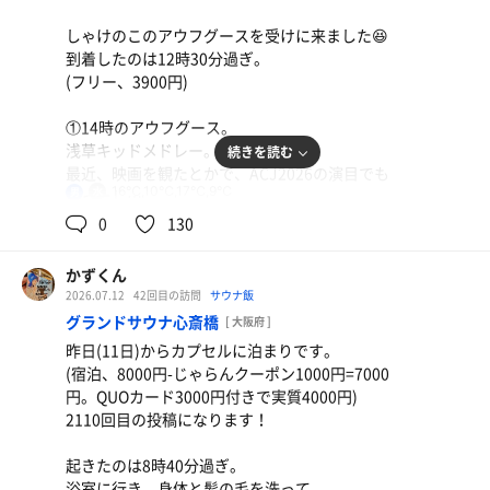
21時45分過ぎに退館。
鶏の唐揚げ、冷奴、枝豆、大根の煮物
しゃけのこのアウフグースを受けに来ました😆
禁酒4日目、やっぱりおうちごはんに限る🤔
到着したのは12時30分過ぎ。
2026年浴鮭95日/1回(累計685日/1069回)
(フリー、3900円)
水
もつ煮込み、なすバター焼き、枝豆、かぼちゃとさつ
①14時のアウフグース。
まいものサラダ
浅草キッドメドレー。
続きを読む
週末お酒呑んだため、禁酒1日目。野菜多めのメニュー
最近、映画を観たとかで、ACJ2026の演目でも
😋
16℃,10℃,17℃,9℃
男
あったし…
③16時のアウフグース。
0
130
イオンウォーター
野球ソングメドレー⚾️
各地で夏の甲子園の予選も行われているし🤔
かずくん
14時、16時ともに盛り上がりましたが、終盤は
2026.07.12
42回目の訪問
サウナ飯
しっかり熱かった🔥
グランドサウナ心斎橋
[ 大阪府 ]
もつ煮込み、夏野菜の浅漬け、野菜サラダ、枝豆
昨日(11日)からカプセルに泊まりです。
合間に他のサウナにもしっかり入りました。
禁酒3日目。夏野菜の浅漬けは自家製でお酒にもごはん
(宿泊、8000円-じゃらんクーポン1000円=7000
鮭ちゃん、くぼぴお疲れさまでした😋
にも合うやつ😋
円。QUOカード3000円付きで実質4000円)
ご一緒した皆さま、ありがとうございました😊
2110回目の投稿になります！
緑茶
上がって、17時過ぎに退館。
起きたのは8時40分過ぎ。
ありがとうございました😊
浴室に行き、身体と髪の毛を洗って、