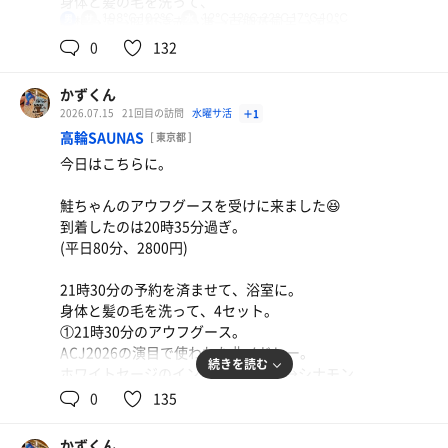
身体と髪の毛を洗って、
108℃,102℃
12℃,12℃,22℃,17℃,10℃
男
瞑想→涼→昭和遠赤→凍→戸棚蒸風呂→涼→
手酌蒸気→冷→蒸気乱舞(18時のアウフグース)
0
132
→冷。
①18時のアウフグース(鮭ちゃん)
かずくん
サウナ東京では珍しくリラックス回😂
銀だらの煮付け、野菜サラダ、枝豆、もやしとえのき
2026.07.15
21回目の訪問
水曜サ活
＋1
ホワイトセージのインフュージョン→シナモン
と茗荷の中華和え、夏野菜の浅漬け
高輪SAUNAS
[ 東京都 ]
のインフュージョン→ベンゾイン+檜のアロマ。
禁酒8日目、やっぱり和食がよき😋
今日はこちらに。
最後まで気持ちよかった😇
鮭ちゃんのアウフグースを受けに来ました😆
鮭ちゃんお疲れさまでした👋
到着したのは20時35分過ぎ。
ご一緒した皆さま、ありがとうございました。
(平日80分、2800円)
特濃炭酸泉に入って、18時40分過ぎに退館。
21時30分の予約を済ませて、浴室に。
2026年浴鮭97日/1回(累計687日/1071回)
身体と髪の毛を洗って、4セット。
①21時30分のアウフグース。
ACJ2026の演目で使われた曲メドレー。
続きを読む
ホワイトセージのインフュージョン→シナモン
鮪(赤身と中トロ)とタコの刺身、枝豆
のインフュージョン→ホーウッド+ベルガモット
0
135
禁酒6日目、赤身も中トロもウマウマ😋
の精油でした。
ホワイトセージもシナモンもしっかりと香って
かずくん