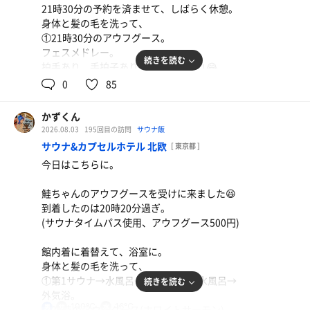
21時30分の予約を済ませて、しばらく休憩。
ありがとうございました😊
身体と髪の毛を洗って、
①21時30分のアウフグース。
フェスメドレー。
続きを読む
拍手あり、手拍子ありで大盛り上がり😂
終わってから他のサウナを1セットずつ。
0
85
鮭ちゃん、お疲れさまでした👋
かずくん
ご一緒した皆さま、ありがとうございました。
2026.08.03
195回目の訪問
サウナ飯
サウナ&カプセルホテル 北欧
[ 東京都 ]
上がって、22時35分過ぎに退館。
今日はこちらに。
2026年浴鮭103日/1回(累計693日/1078回)
鮭ちゃんのアウフグースを受けに来ました😆
到着したのは20時20分過ぎ。
(サウナタイムパス使用、アウフグース500円)
館内着に着替えて、浴室に。
身体と髪の毛を洗って、
①第1サウナ→水風呂→第1サウナ→水風呂→
続きを読む
外気浴。
100℃
16℃
男
②21時のアウフグース(ホワイトサーモン)