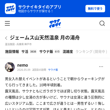
サウナイキタイのアプリ
無料で使う
地図からサウナが探せる！
ジェームス山天然温泉 月の湯舟
温浴施設 - 兵庫県 神戸市
β
施設情報
サ活
サウナ飯
混雑度
ランキング
(
開発中
)
3838
615
nemo
2026.05.09
2
回目の訪問
サウナ飯
男女入れ替えイベントがあるということで朝からウォーキングが
てら行ってきました。10時半頃到着。
露天風呂、サウナともにガラガラでほぼ貸し切り状態。露天風呂
の種類は少し女湯の方が多いけど、サウナは女湯と違う圧倒的に
広いスタジアム型。ここまで広さが違うとは…男性ずるい！悔し
い！というのは冗談ですが笑、ほんと羨ましいな〜と。ととのい