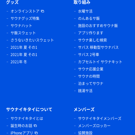
グッズ
取り組み
オンラインストア
水曜サ活
サウナグッズ特集
のんあるサ飯
サウナハット
施設のおすすめサウナ飯
サ飯スウェット
アプリ作ります
さうないきたいスウェット
サウナ楽しむ検索
2021年 夏 その1
サバス 移動型サウナバス
2021年 夏 その1
サバス 2号車
2021年 冬
カプセルトイ サウナキット
サウナ応援企業
サウナの時間
泊まってサウナ
銭湯サ活
サウナイキタイについて
メンバーズ
サウナイキタイとは
サウナイキタイメンバーズ
誕生時のお話
メンバーズロッカー
iPhoneアプリ
協賛施設