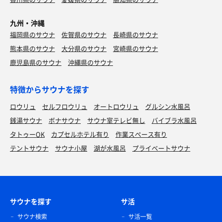
九州・沖縄
福岡県のサウナ
佐賀県のサウナ
長崎県のサウナ
熊本県のサウナ
大分県のサウナ
宮崎県のサウナ
鹿児島県のサウナ
沖縄県のサウナ
特徴からサウナを探す
ロウリュ
セルフロウリュ
オートロウリュ
グルシン水風呂
銭湯サウナ
ボナサウナ
サウナ室テレビ無し
バイブラ水風呂
タトゥーOK
カプセルホテル有り
作業スペース有り
テントサウナ
サウナ小屋
湖が水風呂
プライベートサウナ
サウナを探す
サ活
サウナ検索
サ活一覧