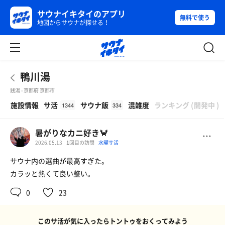
サウナイキタイのアプリ
無料で使う
地図からサウナが探せる！
鴨川湯
銭湯 - 京都府 京都市
β
施設情報
サ活
サウナ飯
混雑度
ランキング
(
開発中
)
1344
334
暑がりなカニ好き🦀
2026.05.13
1
回目の訪問
水曜サ活
サウナ内の選曲が最高すぎた。
カラッと熱くて良い整い。
0
23
このサ活が気に入ったらトントゥをおくってみよう