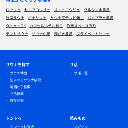
ロウリュ
セルフロウリュ
オートロウリュ
グルシン水風呂
銭湯サウナ
ボナサウナ
サウナ室テレビ無し
バイブラ水風呂
タトゥーOK
カプセルホテル有り
作業スペース有り
テントサウナ
サウナ小屋
湖が水風呂
プライベートサウナ
サウナを探す
サ活
サウナ検索
サ活一覧
泊まれるサウナ検索
地図から検索
サ活検索
施設登録
トントゥ
読みもの
トントゥ抽選会
マガジン