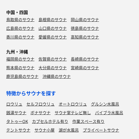
中国・四国
鳥取県のサウナ
島根県のサウナ
岡山県のサウナ
広島県のサウナ
山口県のサウナ
徳島県のサウナ
香川県のサウナ
愛媛県のサウナ
高知県のサウナ
九州・沖縄
福岡県のサウナ
佐賀県のサウナ
長崎県のサウナ
熊本県のサウナ
大分県のサウナ
宮崎県のサウナ
鹿児島県のサウナ
沖縄県のサウナ
特徴からサウナを探す
ロウリュ
セルフロウリュ
オートロウリュ
グルシン水風呂
銭湯サウナ
ボナサウナ
サウナ室テレビ無し
バイブラ水風呂
タトゥーOK
カプセルホテル有り
作業スペース有り
テントサウナ
サウナ小屋
湖が水風呂
プライベートサウナ