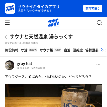
サウナイキタイのアプリ
無料で使う
地図からサウナが探せる！
サウナと天然温泉 湯らっくす
カプセルホテル - 熊本県 熊本市
β
施設情報
サ活
サウナ飯
宿泊
混雑度
協賛景品
ラ
32689
6622
gray hat
2026.03.15
6
回目の訪問
アウフグース、並ぶのか、並ばないのか、どっちだろう？