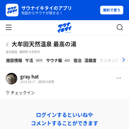
サウナイキタイのアプリ
無料で使う
地図からサウナが探せる！
大牟田天然温泉 最高の湯
温浴施設 - 福岡県 大牟田市
β
施設情報
サ活
サウナ飯
宿泊
混雑度
ランキング
(
開
1870
423
gray hat
2025.08.17
2
回目の訪問
チェックイン
ログインするといいねや
コメントすることができます