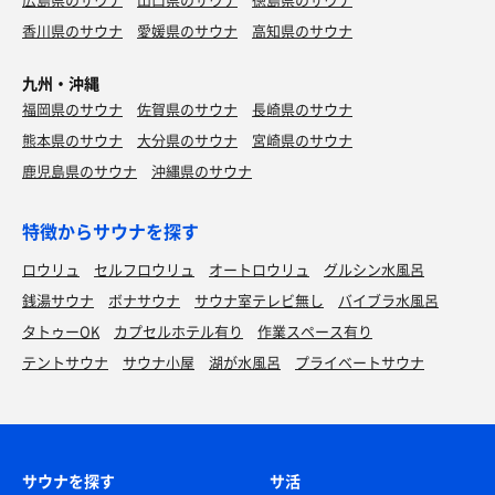
香川県のサウナ
愛媛県のサウナ
高知県のサウナ
九州・沖縄
福岡県のサウナ
佐賀県のサウナ
長崎県のサウナ
熊本県のサウナ
大分県のサウナ
宮崎県のサウナ
鹿児島県のサウナ
沖縄県のサウナ
特徴からサウナを探す
ロウリュ
セルフロウリュ
オートロウリュ
グルシン水風呂
銭湯サウナ
ボナサウナ
サウナ室テレビ無し
バイブラ水風呂
タトゥーOK
カプセルホテル有り
作業スペース有り
テントサウナ
サウナ小屋
湖が水風呂
プライベートサウナ
サウナを探す
サ活