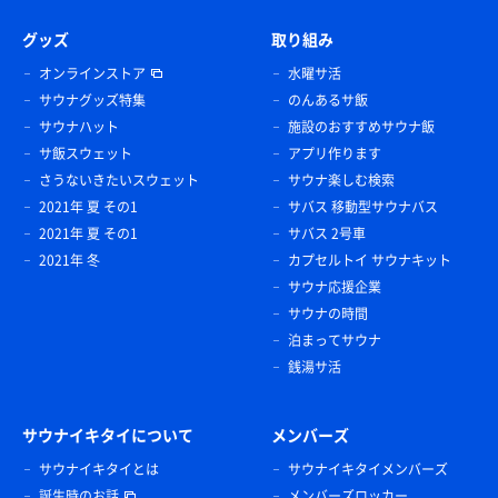
グッズ
取り組み
オンラインストア
水曜サ活
サウナグッズ特集
のんあるサ飯
サウナハット
施設のおすすめサウナ飯
サ飯スウェット
アプリ作ります
さうないきたいスウェット
サウナ楽しむ検索
2021年 夏 その1
サバス 移動型サウナバス
2021年 夏 その1
サバス 2号車
2021年 冬
カプセルトイ サウナキット
サウナ応援企業
サウナの時間
泊まってサウナ
銭湯サ活
サウナイキタイについて
メンバーズ
サウナイキタイとは
サウナイキタイメンバーズ
誕生時のお話
メンバーズロッカー