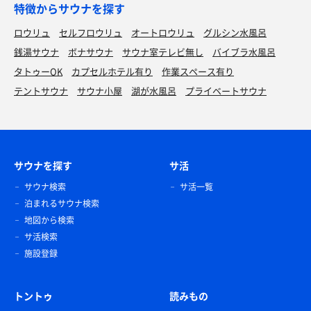
特徴からサウナを探す
ロウリュ
セルフロウリュ
オートロウリュ
グルシン水風呂
銭湯サウナ
ボナサウナ
サウナ室テレビ無し
バイブラ水風呂
タトゥーOK
カプセルホテル有り
作業スペース有り
テントサウナ
サウナ小屋
湖が水風呂
プライベートサウナ
サウナを探す
サ活
サウナ検索
サ活一覧
泊まれるサウナ検索
地図から検索
サ活検索
施設登録
トントゥ
読みもの