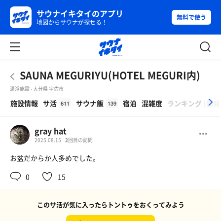
サウナイキタイのアプリ
無料で使う
地図からサウナが探せる！
SAUNA MEGURIYU(HOTEL MEGURI内)
温浴施設 - 大分県 宇佐市
β
施設情報
サ活
サウナ飯
宿泊
混雑度
ランキング
(
開発
611
139
gray hat
2025.08.15
2
回目の訪問
お盆だからか人多めでした。
0
15
このサ活が気に入ったらトントゥをおくってみよう