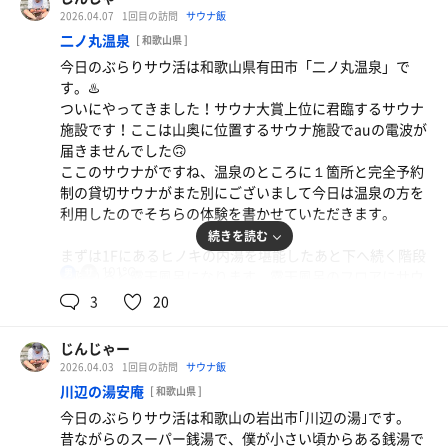
浴が味わえると思います。
2026.04.07
1回目の訪問
サウナ飯
外気浴用のチェアも8つあり、その隣に寝湯もあるので整
二ノ丸温泉
[ 和歌山県 ]
いスペースは申し分ないと思います！
今日のぶらりサウ活は和歌山県有田市「二ノ丸温泉」で
す。♨️
サウナ上がりはマウンテンデューを飲んで気持ちよく帰宅
ついにやってきました！サウナ大賞上位に君臨するサウナ
しました。最近は虹の湯に足を運ぶことが多いです。
施設です！ここは山奥に位置するサウナ施設でauの電波が
気になる方はぜひ行ってみてください👀
届きませんでした🙃
#虹の湯 #大阪 #サウナ
ここのサウナがですね、温泉のところに１箇所と完全予約
制の貸切サウナがまた別にございまして今日は温泉の方を
利用したのでそちらの体験を書かせていただきます。
続きを読む
まずは1Fにあるヒノキの内湯を堪能したあと下へ続く階段
101℃
男
を降りると露天風呂になります。露天風呂のフロアにサウ
ナがあるのですが、まずロケーションが凄かったです！
3
20
流れる滝の音と森に囲まれた大自然を味わうことができま
す🌳
じんじゃー
露天風呂も熱めの湯になっており、身体を湯船で温まった
2026.04.03
1回目の訪問
サウナ飯
あとはサウナへGO!!
川辺の湯安庵
[ 和歌山県 ]
サウナの温度は100℃を記録しており、激アツに思われま
今日のぶらりサウ活は和歌山の岩出市｢川辺の湯｣です。
したが以外と入れるものでしたが、後ほど段々熱く感じら
昔ながらのスーパー銭湯で、僕が小さい頃からある銭湯で
れました🔥