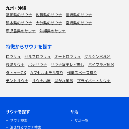
九州・沖縄
福岡県のサウナ
佐賀県のサウナ
長崎県のサウナ
熊本県のサウナ
大分県のサウナ
宮崎県のサウナ
鹿児島県のサウナ
沖縄県のサウナ
特徴からサウナを探す
タコの唐揚げとビール
風呂上がりはこれが1番笑
ロウリュ
セルフロウリュ
オートロウリュ
グルシン水風呂
銭湯サウナ
ボナサウナ
サウナ室テレビ無し
バイブラ水風呂
タトゥーOK
カプセルホテル有り
作業スペース有り
テントサウナ
サウナ小屋
湖が水風呂
プライベートサウナ
サウナを探す
サ活
サウナ検索
サ活一覧
塩麹サムギョプサル定食
泊まれるサウナ検索