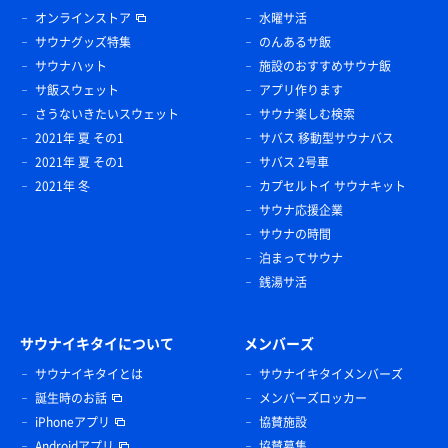
オンラインストア
水曜サ活
サウナグッズ特集
のんあるサ飯
サウナハット
施設のおすすめサウナ飯
サ飯スウェット
アプリ作ります
さうないきたいスウェット
サウナ楽しむ検索
2021年 夏 その1
サバス 移動型サウナバス
2021年 夏 その1
サバス 2号車
2021年 冬
カプセルトイ サウナキット
サウナ応援企業
サウナの時間
泊まってサウナ
銭湯サ活
サウナイキタイについて
メンバーズ
サウナイキタイとは
サウナイキタイメンバーズ
誕生時のお話
メンバーズロッカー
iPhoneアプリ
協賛施設
Androidアプリ
協賛募集