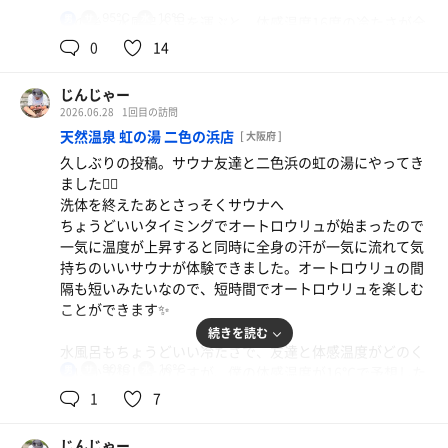
95℃
16℃
男
その後、水風呂へ足を運ぶと、体感温度16度の冷たさが全
身を包み込み、爽快感が心地よい。そして、再びサウナへ
0
14
戻るこの流れが、至福のひととき。ひとりだからこそ、自
分のペースで楽しむことができました。
じんじゃー
2026.06.28
1回目の訪問
御所宝湯は、ただの銭湯ではなく、心と身体をリフレッシ
天然温泉 虹の湯 二色の浜店
[ 大阪府 ]
ュさせる特別な空間。今後もこの場所で、ひとりの時間を
久しぶりの投稿。サウナ友達と二色浜の虹の湯にやってき
大切にしたいと思いました。
ました🧖‍♀️
洗体を終えたあとさっそくサウナへ
ちょうどいいタイミングでオートロウリュが始まったので
一気に温度が上昇すると同時に全身の汗が一気に流れて気
持ちのいいサウナが体験できました。オートロウリュの間
隔も短いみたいなので、短時間でオートロウリュを楽しむ
ことができます✨️
続きを読む
水風呂もちょうどいい冷たさで、友達と体感温度がどのく
90℃
16℃
らいか予想したのですが、僕の体感温度が16℃で予想した
男
ところ、予想的中で勝手に気持ちよくなってました😊
1
7
もちろん、水風呂後の外気浴でも気持ちよくなれました笑
外の露天もキレイで、風鈴の音が聞こえてとても良い外気
じんじゃー