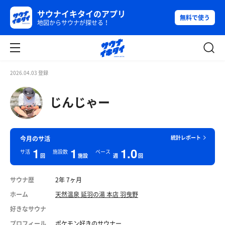
サウナイキタイのアプリ
無料で使う
地図からサウナが探せる！
2026.04.03 登録
じんじゃー
統計レポート
今月のサ活
1
1
1.0
サ活
施設数
ペース
回
施設
週
回
サウナ歴
2年 7ヶ月
ホーム
天然温泉 延羽の湯 本店 羽曳野
好きなサウナ
プロフィール
ポケモン好きのサウナー