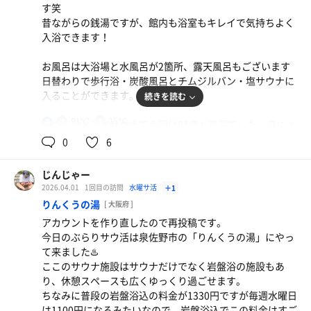
す笑
さらに、他のお客さんもサウナの作法をわきまえており、
昔ながらの銭湯ですが、館内も浴室もキレイで気持ちよく
自然を感じながら気持ちのいいサウナを体験することがで
入浴できます！
きました。
お風呂は大浴場と水風呂が2箇所、露天風呂もございます
水風呂では温度はわかりませんでしたが、体感12℃前後で
日替わりで歩行浴・炭酸風呂とチムジルバン・塩サウナに
しょうか、とにかくキンキンに冷えており冷浴によりすぐ
入ることができます。
続きを読む
に締められているように感じました笑
91℃
15℃
男
サウナはドライサウナで今回は91度と高温でした。日によ
外気浴が水風呂の周りに囲むように設置されておりまた、
って温度の高低差がある気がします。
0
6
露天風呂の真横にも何席か設置されています。そこでは森
サウナ室は3壇上になっており、上段はかなり熱いです。
の外観を見ながら整うことができ、外気浴しながら森林浴
サウナ室出ると目の前に水風呂があるので、汗を流してす
まで体験できるところとなっています。
じんじゃー
ぐに入ることができます。
これはもう整いの質が格段に上がりますよね笑
2026.04.01
1回目の訪問
水曜サ活
＋1
外気浴が露天風呂のところにウッドデッキがありますが、
りんくうの湯
[ 大阪府 ]
約2人分しか寝転がれないので、人が多い時は室内の肩流
以上が、二ノ丸温泉のサウナ体験レポになります。
アカウントを作り直したので再投稿です。
し湯で休憩するしかないです。
今日のぶらりサウ活は泉佐野市の「りんくうの湯」にやっ
二ノ丸温泉ではサウ飯もめちゃくちゃ美味しかったです！
て来ました♨️
僕は「二ノ丸つけ麺」を食べたのですが、今まで食べてき
ここのサウナ施設はサウナだけでなく岩盤浴の施設もあ
たつけ麺の中で1番と言っていいほど美味しかったです。1
り、休憩スペースも広くゆっくり過ごせます。
度足を運ぶことがありましたら、まずはつけ麺を食べてみ
ちなみに普段の岩盤浴込の料金が1330円ですが毎週水曜日
てください🍜
は1100円になるみたいなので、岩盤浴込でこの料金はすご