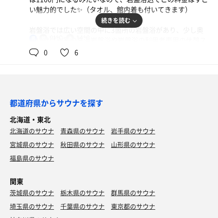
さらにですね、二ノ丸温泉で提供される飲水がとにかく美
い魅力的でした✨（タオル、館内着も付いてきます）
味しいかったです🚰
続きを読む
気品に満ちた水といいますか、例えるとアルプスのハープ
岩盤浴では広い空間の中に3箇所の岩盤浴があり、少し奥
を弾くお姫様が飲むような味といいますか、すごいさわや
91℃
14℃
男
にいけば別室の高温岩盤浴や岩盤浴の利用者専用の休憩ス
かでした👏
ペースがありました。室内では雑誌を持ち込めるみたいで
0
6
すが、漫画やスマホの持ち込みはできないみたいです。
次きた時は予約制の滝のサウナを体験したいと思いますの
で、また体験レポもここで書きたいと思います！お楽しみ
マウンテンデュー
お風呂・サウナ施設
に😊
室内は炭酸泉がメインになっており、温度は比較的低いと
#サウナレポ
思います。露天風呂は3種あり、温度も室内よりだいぶ熱
都道府県からサウナを探す
#二ノ丸温泉
めになっています。さらに外気浴用のリクライニングチェ
北海道・東北
アが9席用意されており、その2つのチェアだけ竹垣に囲ま
北海道のサウナ
青森県のサウナ
岩手県のサウナ
れてたプライベート空間を体験できるところがありました
🧖
宮城県のサウナ
秋田県のサウナ
山形県のサウナ
白湯醤油ラーメン
濃厚スープがすごい美味しかった！
福島県のサウナ
サウナは塩サウナとドライサウナの2種類があり、今回は
ドライサウナのみ利用しました。温度も91度とかなり高く
水
関東
3壇上の構造になっており、広々と使えました😊
茨城県のサウナ
栃木県のサウナ
群馬県のサウナ
水風呂もサウナ室からすぐのところにあり、建物の構造上
サウナ→水風呂→外気浴が流れるようにできるのがすごく
埼玉県のサウナ
千葉県のサウナ
東京都のサウナ
感動しました☺️