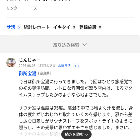
リンク
X
サ活
統計レポート
イキタイ
登録施設
5
3
0
絞り込み検索
じんじゃー
2026.08.05
1回目の訪問
水曜サ活
＋1
御所宝湯
[ 奈良県 ]
今日は御所宝湯に行ってきました。今回はひとり旅感覚で
の初の銭湯訪問。レトロな雰囲気が漂う店内は、まるでタ
イムスリップしたかのような心地よさでした。
サウナ室は温度は95度。高温の中で心地よく汗を流し、身
体の疲れがじわじわと取れていくのを感じます。扉から差
し込む日差しがサウナストーブをスポットライトのように
照らし、その光景に思わずエモさを感じました。まさに、
サウナの中の神秘的な一瞬です。
続きを読む