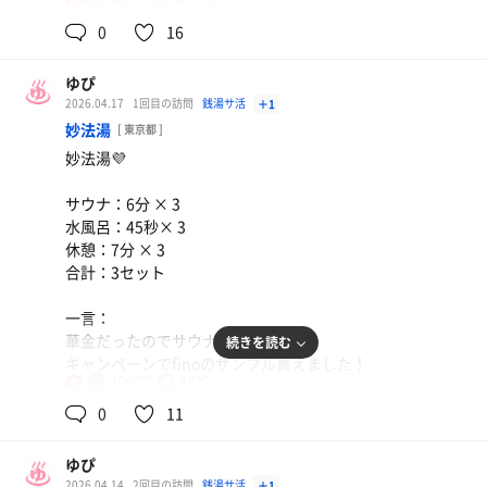
女
一言：
ジョッキビール
初ロウリュウありのサウナ！
350円🍺
0
16
温度高くて暑い超えて痛い🌡💥
水風呂が15度と30度(バイブラ)がある🩵
ゆぴ
休憩室が暗くて専用の部屋になっててよきよき🙆‍♀️
2026.04.17
1回目の訪問
銭湯サ活
＋1
しかし何故かあんまり整わなかった🥹
妙法湯
[ 東京都 ]
休憩室がちょっと自分的に寒かったのかも🥲
妙法湯💜
お風呂の種類が沢山あってとっても良かった～
サウナ：6分 × 3
(シルキー？、寝転びジェット、腰掛けジェット、電気、
水風呂：45秒× 3
内露天風呂)
休憩：7分 × 3
ビール(小)は300円🍺
合計：3セット
〇〇の湯の時にまた行きたいな🦆♨️
一言：
華金だったのでサウナは割と🈵
続きを読む
キャンペーンでfinoのサンプル貰えました！
100℃
14℃
女
シルキー湯からの
0
11
サウナからの
水風呂からの整いからの
ゆぴ
電気湯が妙法湯のサウナの入り方みたいです♨️
2026.04.14
2回目の訪問
銭湯サ活
＋1