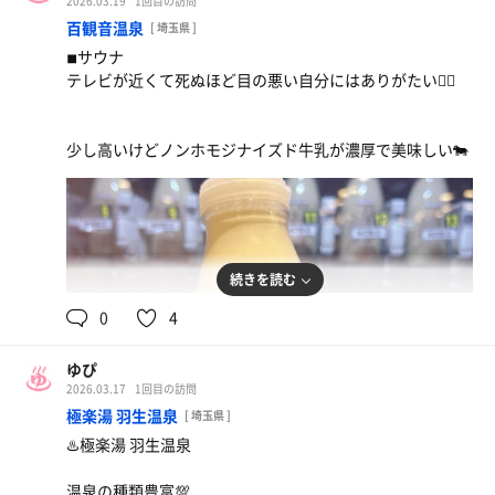
2026.03.19
1回目の訪問
百観音温泉
[ 埼玉県 ]
◾︎サウナ
テレビが近くて死ぬほど目の悪い自分にはありがたい🙆‍♀️
少し高いけどノンホモジナイズド牛乳が濃厚で美味しい🐄
湯上りビール
春日亭 醤油油そば
カルパス付き680円
続きを読む
整ったあとの油そばは飛ぶ！！ ニンニク➕マヨネーズ
0
4
でジャンボたかお式に
ゆぴ
2026.03.17
1回目の訪問
極楽湯 羽生温泉
[ 埼玉県 ]
♨️極楽湯 羽生温泉
温泉の種類豊富💯