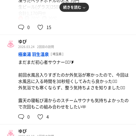
凍ったペットボトルのお水 70円
300円幸福セット
生ビール(グラス)250円
続きを読む
合計1,170円🫶
70℃
20℃
女
みんな凍った水買った方がいいって言ってたけど、女性サ
0
15
ウナは70℃の低温なので要らなかったかも(中々溶けなく
て飲めなかった🧊)
ゆぴ
2026.03.24
2回目の訪問
平日だったためか誰もサウナにはいなくて貸切状態✌️
極楽湯 羽生温泉
[ 埼玉県 ]
サウナは低温なので15分入ってちょうどいいくらい
まだまだ初心者サウナー🧖‍♀️🔰
水風呂も冷たすぎず気持ちよかった
外に椅子があって外気浴できるのもありがたい🙏
前回水風呂入りすぎたのか外気浴が寒かったので、今回は
3セット入って整いました💮💯
水風呂に入る時間を30秒短くしてみたら良かった🙆‍♀️
外気浴でも寒くならず、整う気持ちよさを知りました🧘‍♀️
ジェットバスもナノ湯も◎
サウナにもロビーにもテレビがないのがすごく良かった
露天の寝転び湯からのスチームサウナも気持ちよかったの
で次回もこの組み合わせをしたい🫶
肉うどん
お風呂上がりには生ビール(グラス)をいただきました🍺
女性はミニでいいかも
アクアリウム見ながら飲むビールはそれはそれは最高でと
0
4
ても癒されました…
ゆぴ
リピ確🙆‍♀️