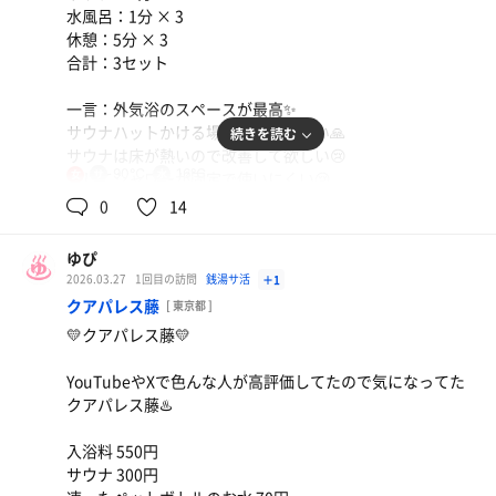
水風呂：1分 × 3
休憩：5分 × 3
合計：3セット
一言：外気浴のスペースが最高✨️
サウナハットかける場所もありがたい🙏
続きを読む
サウナは床が熱いので改善して欲しい😢
90℃
16℃
女
そしてシャワーが固定で使いにくい😢
0
14
また機会があれば伺いたいです🥹
ゆぴ
2026.03.27
1回目の訪問
銭湯サ活
＋1
クアパレス藤
[ 東京都 ]
💛クアパレス藤💛
YouTubeやXで色んな人が高評価してたので気になってた
クアパレス藤♨️
入浴料 550円
サウナ 300円
グラスビールと柿ピー