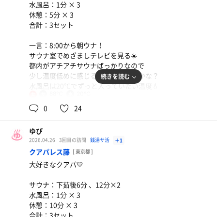
水風呂：1分 × 3
休憩：5分 × 3
合計：3セット
一言：8:00から朝ウナ！
サウナ室でめざましテレビを見る☀️
都内がアチアチサウナばっかりなので
少し温度低めに感じる🥺88度くらいかな？
続きを読む
水風呂は20℃でずっと入っていたい温度💧
88℃
20℃
女
サウナ終わってねころび湯で爆睡してました。
0
24
また朝活しに行きたいです☀️
ゆぴ
2026.04.26
3回目の訪問
銭湯サ活
＋1
クアパレス藤
[ 東京都 ]
大好きなクアパ💛
サウナ：下茹後6分 、12分×2
水風呂：1分 × 3
休憩：10分 × 3
合計：3セット