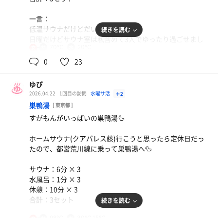
一言：
低温サウナだけどだいぶ汗かいた～！
続きを読む
日曜だけどサウナ室は私含めて3人でゆったり過ごせまし
70℃
20℃
女
た🧖‍♀️
グラスビール
0
23
250円で神🫶
アクアリウム見ながら飲むビールは最高🍺🐠
ゆぴ
2026.04.22
1回目の訪問
水曜サ活
＋2
巣鴨湯
[ 東京都 ]
すがもんがいっぱいの巣鴨湯🦆
ホームサウナ(クアパレス藤)行こうと思ったら定休日だっ
たので、都営荒川線に乗って巣鴨湯へ🦆
サウナ：6分 × 3
水風呂：1分 × 3
休憩：10分 × 3
雪印フルーツ牛乳
合計：3セット
続きを読む
やっぱり瓶が最高🐄
98℃
30℃,15℃