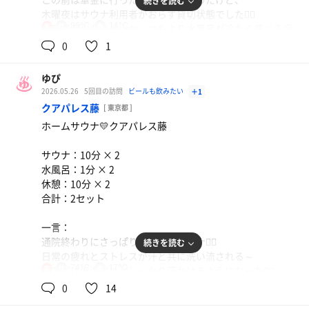
続きを読む
木曜夜はサウナ利用者がおらず貸切状態でした🧖‍♀️
96℃
14℃
女
利用者が少ないせいかいつもより水風呂が冷たく感じる🥶
前は1分入れたけど無理だった！
0
1
ここは外気浴ないけど、脱衣所の扇風機の配置が素晴らし
く気持ちよくて幸せ🫶
ゆぴ
2026.05.26
5回目の訪問
ビールも飲みたい
＋1
オーナーさんがいつもビール瓶開けてくれて優しい🥺
クアパレス藤
[ 東京都 ]
また行きたい♡♡
ホームサウナ💛クアパレス藤
サウナ：10分 × 2
水風呂：1分 × 2
休憩：10分 × 2
合計：2セット
一言：
通院終わりにさっぱりしたくてサウナ🧖‍♀️
続きを読む
日常の疲れとストレスが汗と共に洗い流される～
74℃
17℃
女
クアパは低温だけどしっかり汗かけるようになった🙆‍♀️
安定の生ビールで〆
0
14