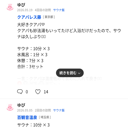
ゆぴ
2026.05.19
4回目の訪問
サウナ飯
クアパレス藤
[ 東京都 ]
大好きクアパ💛
クアパも妙法湯もいってたけど入浴だけだったので、サウ
ナは久しぶり🧖‍♀️
サウナ：10分 × 3
水風呂：1分 × 3
休憩：7分 × 3
合計：3セット
続きを読む
一言：クアパは温度低めで長めに入れて良き🙆‍♀️
グラスビール
74℃
20℃
女
しっかり汗かきました！
安定のグラスビール（250円）と梅柿ピー（50円）セ
水風呂、20℃くらいな体感でした。
0
14
なまグレサワー
ット
ここの水風呂はずっと入ってられる…
ハードセルツァーというものらしい カルパス付き
身体が水分補給してる感覚🚰
ゆぴ
イオンウォーター
2026.05.05
2回目の訪問
サウナ飯
イオンウォーター
安定のサウナ上がりの生ビール美味しすぎる🍺
百観音温泉
[ 埼玉県 ]
サウナ：10分 × 3