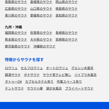
鳥取県のサウナ
島根県のサウナ
岡山県のサウナ
広島県のサウナ
山口県のサウナ
徳島県のサウナ
香川県のサウナ
愛媛県のサウナ
高知県のサウナ
九州・沖縄
福岡県のサウナ
佐賀県のサウナ
長崎県のサウナ
熊本県のサウナ
大分県のサウナ
宮崎県のサウナ
鹿児島県のサウナ
沖縄県のサウナ
特徴からサウナを探す
ロウリュ
セルフロウリュ
オートロウリュ
グルシン水風呂
銭湯サウナ
ボナサウナ
サウナ室テレビ無し
バイブラ水風呂
タトゥーOK
カプセルホテル有り
作業スペース有り
テントサウナ
サウナ小屋
湖が水風呂
プライベートサウナ