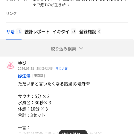
ナで癒すのが生きがい
リンク
サ活
統計レポート
イキタイ
登録施設
13
18
0
絞り込み検索
ゆぴ
2026.05.28
2回目の訪問
サウナ飯
妙法湯
[ 東京都 ]
ただいまと言いたくなる銭湯 妙法寺💜
サウナ：5分 × 3
水風呂：30秒× 3
休憩：10分 × 3
合計：3セット
一言：
この前は華金に行ったらほぼ満員だったけど、