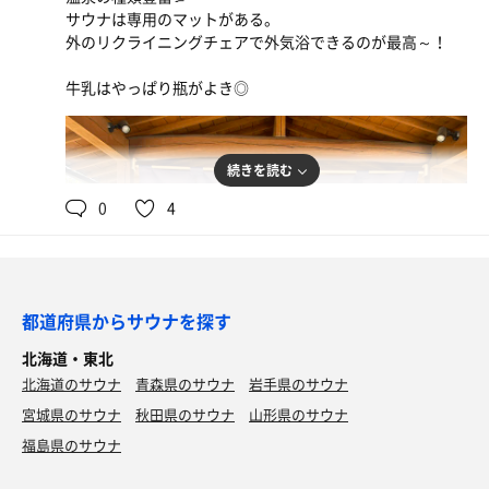
サウナは専用のマットがある。
外のリクライニングチェアで外気浴できるのが最高～！
牛乳はやっぱり瓶がよき◎
続きを読む
0
4
都道府県からサウナを探す
北海道・東北
北海道のサウナ
青森県のサウナ
岩手県のサウナ
宮城県のサウナ
秋田県のサウナ
山形県のサウナ
福島県のサウナ
生ビール(グラス)