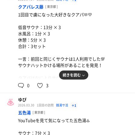
クアパレス藤
[ 東京都 ]
あちあちの設定温度からの
1回目で虜になった大好きなクアパ🫶💛
水風呂からの休憩めちゃくちゃ整いました🙌
低音サウナ：13分 × 3
女性が欲しいもの揃っててほぼ手ぶらで行ける🙆‍♀️
水風呂：1分 × 3
・サウナハット
休憩：5分 × 3
・サウナマット
合計：3セット
・ボディタオル
・ヘアゴム
一言：前回と同じくサウナは1人利用でした💯
・飲み物
サウナハットかける場所があることを発見！
だけ持っていけば大丈夫🥰
シャワーやドライヤーもReFaで最高❤︎
続きを読む
クアパはなによりサウナ上がりの
アクアリウムを見ながら飲むビールが至福です🍺🐠
0
3
外気浴あればパーフェクト銭湯🥹
リピ確定🫶
ゆぴ
2026.03.30
1回目の訪問
銭湯サ活
＋1
LINE友達追加でシール
五色湯
[ 東京都 ]
Xフォローで入浴剤が貰えます♡♡
YouTubeを見て気になってた五色湯♨️
サウナ：7分 × 3