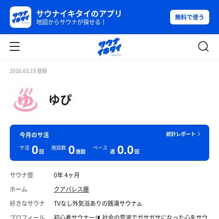
サウナイキタイのアプリ
無料で使う
地図からサウナが探せる！
2026.03.19 登録
ゆぴ
統計レポート
今月のサ活
0
0
0.0
サ活
施設数
ペース
回
施設
週
回
サウナ歴
0年 4ヶ月
ホーム
クアパレス藤
好きなサウナ
TVなし外気浴ありの銭湯サウナ♨️
プロフィール
初心者サウナー🔰 社会の荒波でガサガサになった心をサウ