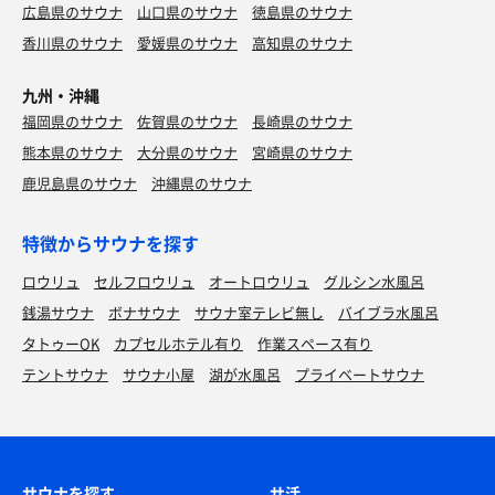
広島県のサウナ
山口県のサウナ
徳島県のサウナ
香川県のサウナ
愛媛県のサウナ
高知県のサウナ
九州・沖縄
福岡県のサウナ
佐賀県のサウナ
長崎県のサウナ
熊本県のサウナ
大分県のサウナ
宮崎県のサウナ
鹿児島県のサウナ
沖縄県のサウナ
特徴からサウナを探す
ロウリュ
セルフロウリュ
オートロウリュ
グルシン水風呂
銭湯サウナ
ボナサウナ
サウナ室テレビ無し
バイブラ水風呂
タトゥーOK
カプセルホテル有り
作業スペース有り
テントサウナ
サウナ小屋
湖が水風呂
プライベートサウナ
サウナを探す
サ活