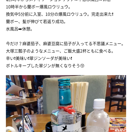
10時半から蘭ボー爆風ロウリュウ。
換気中5分前に入室、10分の爆風ロウリュウ。完走出来た❗
蘭ボー、髪が伸びて若返り成功。
水風呂➡️休憩。
今だけ？麻婆茄子、麻婆豆腐に茄子が入ってる不思議メニュー。
大塚三瓢子のようなメニュー、ご飯大盛2杯ともに食べる。
辛い❗美味い❗翠ジンソーダが美味い❗
ボトルキープした翠ジンが無くなりそう😚