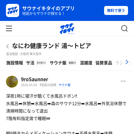
サウナイキタイのアプリ
無料で使う
地図からサウナが探せる！
なにわ健康ランド 湯〜トピア
温浴施設 - 大阪府 東大阪市
β
施設情報
サ活
サウナ飯
混雑度
協賛景品
ランキン
31911
8901
9roSaunner
2026.05.04
7
回目の訪問
サウナ飯
深夜1時に寝汗が酷くて水風呂ドボン❗
水風呂➡️休憩➡️水風呂➡️森のサウナ12分➡️水風呂➡️外気浴休憩で
清掃時間になって退出
7階有料指定席で睡眠💤
朝9時半からメディケーションサウナ➡️不感水風呂➡️休憩