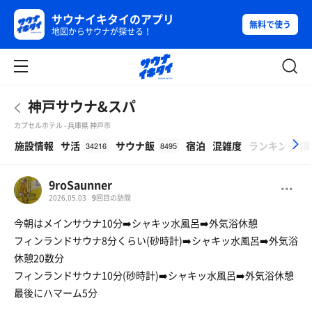
サウナイキタイのアプリ
無料で使う
地図からサウナが探せる！
神戸サウナ&スパ
カプセルホテル - 兵庫県 神戸市
β
施設情報
サ活
サウナ飯
宿泊
混雑度
ランキング
(
34216
8495
9roSaunner
2026.05.03
9
回目の訪問
今朝はメインサウナ10分➡️シャキッ水風呂➡️外気浴休憩
フィンランドサウナ8分くらい(砂時計)➡️シャキッ水風呂➡️外気浴
休憩20数分
フィンランドサウナ10分(砂時計)➡️シャキッ水風呂➡️外気浴休憩
最後にハマーム5分