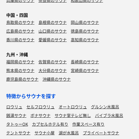
兵庫県のサウナ
奈良県のサウナ
和歌山県のサウナ
中国・四国
鳥取県のサウナ
島根県のサウナ
岡山県のサウナ
広島県のサウナ
山口県のサウナ
徳島県のサウナ
香川県のサウナ
愛媛県のサウナ
高知県のサウナ
九州・沖縄
福岡県のサウナ
佐賀県のサウナ
長崎県のサウナ
熊本県のサウナ
大分県のサウナ
宮崎県のサウナ
鹿児島県のサウナ
沖縄県のサウナ
特徴からサウナを探す
ロウリュ
セルフロウリュ
オートロウリュ
グルシン水風呂
銭湯サウナ
ボナサウナ
サウナ室テレビ無し
バイブラ水風呂
タトゥーOK
カプセルホテル有り
作業スペース有り
テントサウナ
サウナ小屋
湖が水風呂
プライベートサウナ