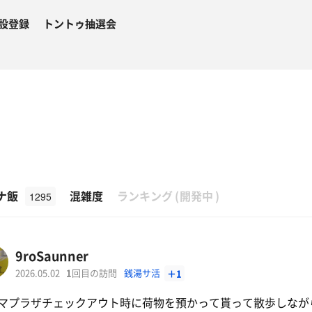
設登録
トントゥ抽選会
β
ナ飯
混雑度
ランキング
(
開発中
)
1295
9roSaunner
2026.05.02
1
回目の訪問
銭湯サ活
＋1
マプラザチェックアウト時に荷物を預かって貰って散歩しなが