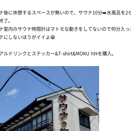
ナ後に休憩するスペースが無いので、サウナ10分➡️水風呂を2
終了。
ナ室内のサウナ時間計はマトモな動きをしてないので何分入っ
テにしないほうがイイよ😁
アルドリンクとステッカー&T-shirt&MOKU ﾀｵﾙを購入。