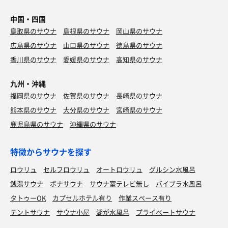
中国・四国
鳥取県のサウナ
島根県のサウナ
岡山県のサウナ
広島県のサウナ
山口県のサウナ
徳島県のサウナ
香川県のサウナ
愛媛県のサウナ
高知県のサウナ
九州・沖縄
福岡県のサウナ
佐賀県のサウナ
長崎県のサウナ
熊本県のサウナ
大分県のサウナ
宮崎県のサウナ
鹿児島県のサウナ
沖縄県のサウナ
特徴からサウナを探す
ロウリュ
セルフロウリュ
オートロウリュ
グルシン水風呂
銭湯サウナ
ボナサウナ
サウナ室テレビ無し
バイブラ水風呂
タトゥーOK
カプセルホテル有り
作業スペース有り
テントサウナ
サウナ小屋
湖が水風呂
プライベートサウナ