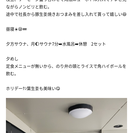
ながらノンビリと飲む。
途中で社長から豚生姜焼きおつまみを差し入れて貰って嬉しい😆
昼寝☀️😪💤
夕方サウナ、月🌔サウナ7分➡️水風呂➡️休憩 2セット
夕めし
定食メニューが無いから、のり弁の頭とライスで角ハイボールを
飲む。
ホリデーｸﾝ葉生姜も美味い😋