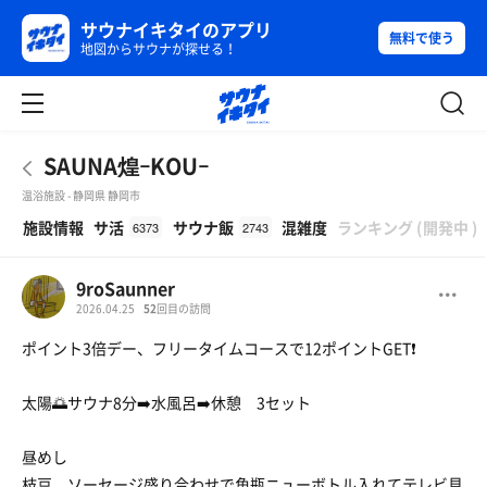
サウナイキタイのアプリ
無料で使う
地図からサウナが探せる！
SAUNA煌ｰKOUｰ
温浴施設 - 静岡県 静岡市
β
施設情報
サ活
サウナ飯
混雑度
ランキング
(
開発中
)
6373
2743
9roSaunner
2026.04.25
52
回目の訪問
ポイント3倍デー、フリータイムコースで12ポイントGET❗
太陽🌅サウナ8分➡️水風呂➡️休憩 3セット
昼めし
枝豆、ソーセージ盛り合わせで角瓶ニューボトル入れてテレビ見