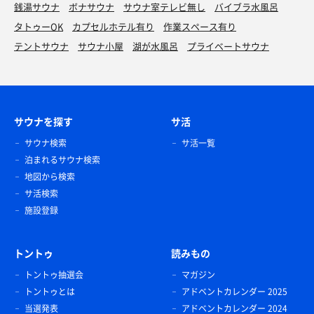
銭湯サウナ
ボナサウナ
サウナ室テレビ無し
バイブラ水風呂
タトゥーOK
カプセルホテル有り
作業スペース有り
テントサウナ
サウナ小屋
湖が水風呂
プライベートサウナ
サウナを探す
サ活
サウナ検索
サ活一覧
泊まれるサウナ検索
地図から検索
サ活検索
施設登録
トントゥ
読みもの
トントゥ抽選会
マガジン
トントゥとは
アドベントカレンダー 2025
当選発表
アドベントカレンダー 2024