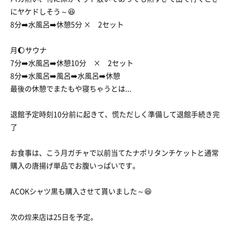
にヤケドしそう～😆
8分➡️水風呂➡️休憩5分 × 2セット
月🌔サウナ
7分➡️水風呂➡️休憩10分 × 2セット
8分➡️水風呂➡️風呂➡️水風呂➡️休憩
最後の休憩でまたもや寝ちゃうとは...
退館予定時刻10分前に起きて、慌ただしく準備して退館手続き完
了
お食事は、こう月ガチャで以前当てたナポリタンチケットと通常
購入の唐揚げ単品でお腹いっぱいです。
ACOKシャツ黒も購入させて貰いました～😆
次の煌来店は25日を予定。