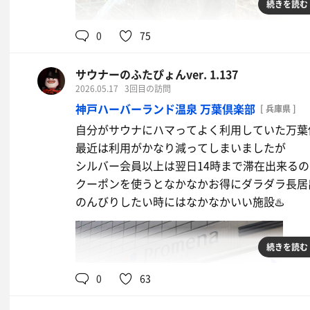
続きを読む
0
75
サウナーのふたぴょんver. 1.137
2026.05.17
3回目の訪問
神戸ハーバーランド温泉 万葉倶楽部
[ 兵庫県 ]
自分がサウナにハマってよく利用していた万葉
最近は利用がかなり減ってしまいましたが
シルバー会員以上は翌日14時まで滞在出来る
クーポンを使うとなかなかお得にダラダラ長居
のんびりしたい時にはなかなかいい施設♨️
続きを読む
0
63