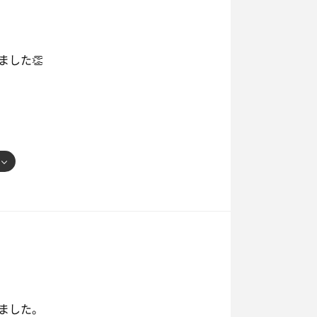
した👏
ました。