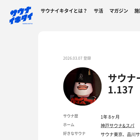
サウナイキタイとは？
サ活
マガジン
施
2026.03.07 登録
サウナー
1.137
サウナ歴
1年 8ヶ月
ホーム
神戸サウナ&スパ
好きなサウナ
サウナ東京、品川サ