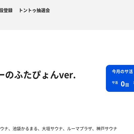
設登録
トントゥ抽選会
のふたぴょんver.
今月のサ活
0
サ活
回
ウナ、池袋かるまる、大垣サウナ、ルーマプラザ、神戸サウナ