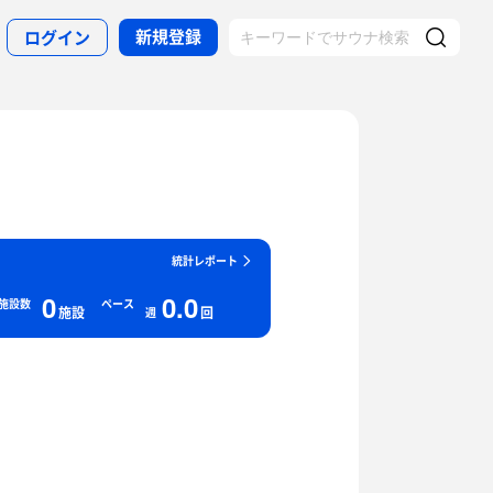
新規登録
ログイン
統計レポート
0
0.0
施設数
ペース
施設
回
週