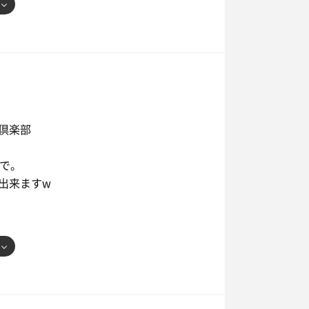
倶楽部
ので。
出来ますw