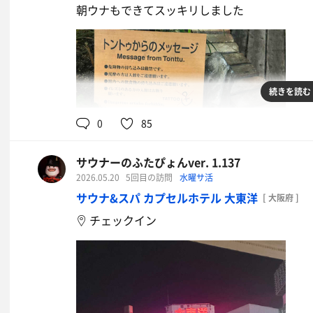
朝ウナもできてスッキリしました
続きを読む
0
85
サウナーのふたぴょんver. 1.137
2026.05.20
5回目の訪問
水曜サ活
サウナ&スパ カプセルホテル 大東洋
[ 大阪府 ]
チェックイン