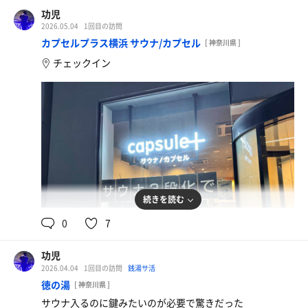
功児
2026.05.04
1回目の訪問
カプセルプラス横浜 サウナ/カプセル
[ 神奈川県 ]
チェックイン
続きを読む
0
7
功児
2026.04.04
1回目の訪問
銭湯サ活
徳の湯
[ 神奈川県 ]
サウナ入るのに鍵みたいのが必要で驚きだった