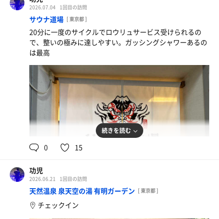
2026.07.04
1回目の訪問
サウナ道場
[ 東京都 ]
20分に一度のサイクルでロウリュサービス受けられるの
で、整いの極みに達しやすい。ガッシングシャワーあるの
は最高
続きを読む
0
15
功児
2026.06.21
1回目の訪問
天然温泉 泉天空の湯 有明ガーデン
[ 東京都 ]
チェックイン