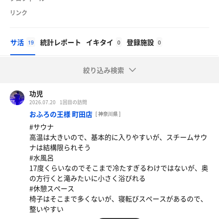
リンク
サ活
統計レポート
イキタイ
登録施設
19
0
0
絞り込み検索
功児
2026.07.20
1回目の訪問
おふろの王様 町田店
[ 神奈川県 ]
#サウナ
高温は大きいので、基本的に入りやすいが、スチームサウ
ナは結構限られそう
#水風呂
17度くらいなのでそこまで冷たすぎるわけではないが、奥
の方行くと滝みたいに小さく浴びれる
#休憩スペース
椅子はそこまで多くないが、寝転びスペースがあるので、
整いやすい