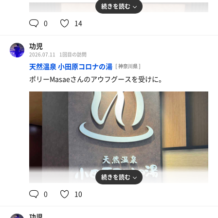
続きを読む
0
14
功児
2026.07.11
1回目の訪問
天然温泉 小田原コロナの湯
[ 神奈川県 ]
ポリーMasaeさんのアウフグースを受けに。
続きを読む
0
10
功児