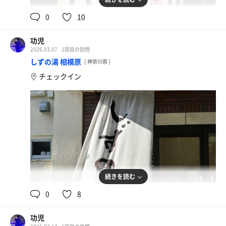
0
10
功児
2026.03.07
1回目の訪問
しずの湯 相模原
[ 神奈川県 ]
チェックイン
続きを読む
0
8
功児