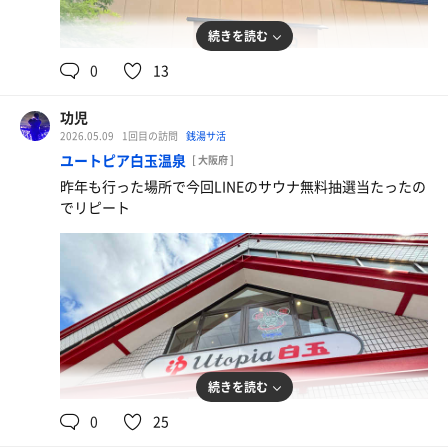
続きを読む
0
13
功児
2026.05.09
1回目の訪問
銭湯サ活
ユートピア白玉温泉
[ 大阪府 ]
昨年も行った場所で今回LINEのサウナ無料抽選当たったの
でリピート
続きを読む
0
25