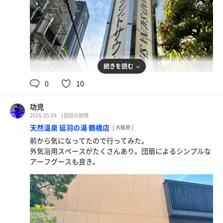
続きを読む
0
10
功児
2026.05.09
1回目の訪問
天然温泉 延羽の湯 鶴橋店
[ 大阪府 ]
前から気になってたので行ってみた。
外気浴用スペースがたくさんあり。団扇によるシンプルな
アーフグースも良き。