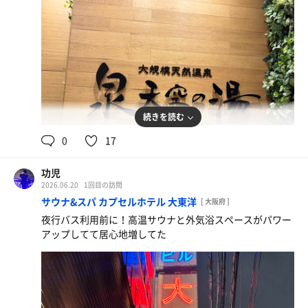
続きを読む
0
17
功児
2026.06.20
1回目の訪問
サウナ&スパ カプセルホテル 大東洋
[ 大阪府 ]
夜行バス利用前に！高温サウナと外気浴スペースがパワー
アップしてて居心地増してた