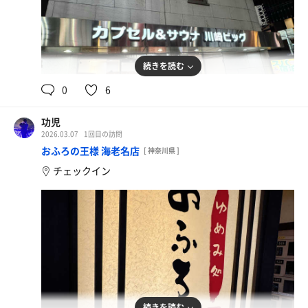
続きを読む
0
6
功児
2026.03.07
1回目の訪問
おふろの王様 海老名店
[ 神奈川県 ]
チェックイン
続きを読む