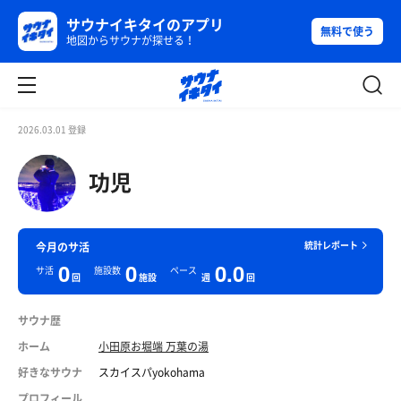
サウナイキタイのアプリ
無料で使う
地図からサウナが探せる！
2026.03.01 登録
功児
統計レポート
今月のサ活
0
0
0.0
サ活
施設数
ペース
回
施設
週
回
サウナ歴
ホーム
小田原お堀端 万葉の湯
好きなサウナ
スカイスパyokohama
プロフィール