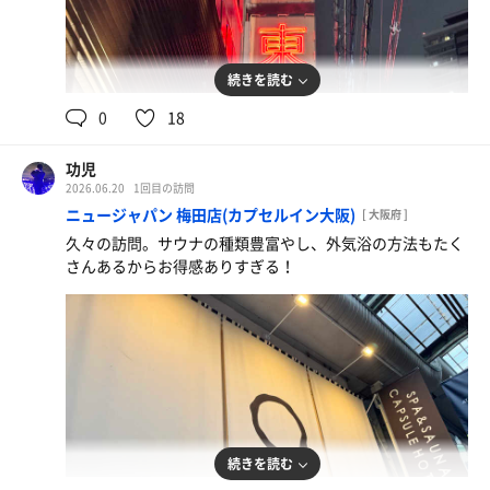
続きを読む
0
18
功児
2026.06.20
1回目の訪問
ニュージャパン 梅田店(カプセルイン大阪)
[ 大阪府 ]
久々の訪問。サウナの種類豊富やし、外気浴の方法もたく
さんあるからお得感ありすぎる！
続きを読む