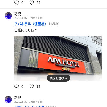
0
24
功児
2026.06.07
1回目の訪問
アパホテル〈淀屋橋〉
[ 大阪府 ]
出張にてり四つ
続きを読む
0
12
功児
2026.05.30
1回目の訪問