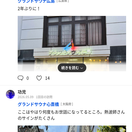
グランドサウナ広島
[ 広島県 ]
2年ぶりに！
続きを読む
0
14
功児
2026.05.09
1回目の訪問
グランドサウナ心斎橋
[ 大阪府 ]
ここはやはり何度もお世話になってるところ。熱波師さん
のサインがたくさん