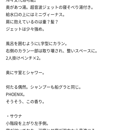
奥があつ湯。超音波ジェットの寝そべり湯付き。
給水口の上にはミニヴィーナス。
肩に抱えているのは壷？髪？
ジェットは少々強め。
風呂を囲むようにL字型にカラン。
右側のカラン一部は取り壊され、整いスペースに。
2人掛けベンチ×2。
奥にサ室とシャワー。
何たる偶然。シャンプーも船グラと同じ。
PHOENIX。
そうそう、この香り。
・サウナ
小階段を上がり左手側。