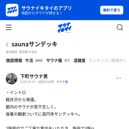
サウナイキタイのアプリ
無料で使う
地図からサウナが探せる！
saunaサンデッキ
温浴施設 - 東京都 杉並区
β
施設情報
サ活
サウナ飯
混雑度
ランキング
(
開発中
)
4243
317
下町サウナ男
2026.05.04
1
回目の訪問
サウナ飯
・イントロ
軽井沢から帰還。
都内のサウナが若干恋しく。
後輩の観劇ついでに高円寺サンデッキへ。
2階受付でご丁寧な案内をいただき、階段で3階へ。