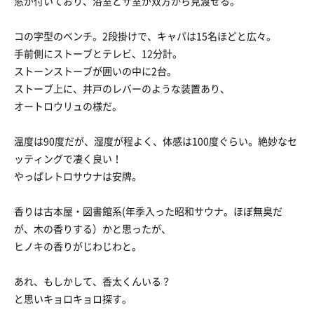
窓が付いており、浴室とサ室が双方から見渡せる。
コの字型のベンチ。2段掛けで、キャパは15名ほどと広々。
手前側にストーブとテレビ、12分計。
ストーンストーブが囲いの中に2台。
ストーブ上に、井戸のレバーのような装置あり、
オートロウリュの様だ。
温度は90度だが、湿度が程よく、体感は100度ぐらい。絶妙なセ
ッティングで凄く良い！
やっぱレトロサウナは安牌。
香りは古本屋・図書館系(年季入った昭和サウナ。ほぼ無臭だ
が、木の香りする）かと思ったが、
ヒノキの香りがじわじわと。
あれ、もしかして、香太くんいる？
と思いキョロキョロ探す。