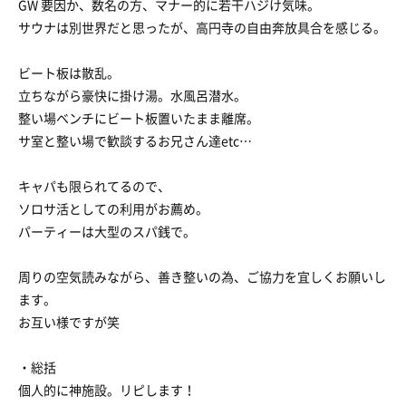
GW 要因か、数名の方、マナー的に若干ハジけ気味。
サウナは別世界だと思ったが、高円寺の自由奔放具合を感じる。
ビート板は散乱。
立ちながら豪快に掛け湯。水風呂潜水。
整い場ベンチにビート板置いたまま離席。
サ室と整い場で歓談するお兄さん達etc…
キャパも限られてるので、
ソロサ活としての利用がお薦め。
パーティーは大型のスパ銭で。
周りの空気読みながら、善き整いの為、ご協力を宜しくお願いし
ます。
お互い様ですが笑
・総括
個人的に神施設。リピします！