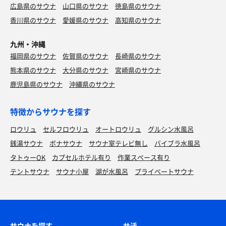
広島県のサウナ
山口県のサウナ
徳島県のサウナ
香川県のサウナ
愛媛県のサウナ
高知県のサウナ
九州・沖縄
福岡県のサウナ
佐賀県のサウナ
長崎県のサウナ
熊本県のサウナ
大分県のサウナ
宮崎県のサウナ
鹿児島県のサウナ
沖縄県のサウナ
特徴からサウナを探す
ロウリュ
セルフロウリュ
オートロウリュ
グルシン水風呂
銭湯サウナ
ボナサウナ
サウナ室テレビ無し
バイブラ水風呂
タトゥーOK
カプセルホテル有り
作業スペース有り
テントサウナ
サウナ小屋
湖が水風呂
プライベートサウナ
サウナを探す
サ活