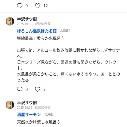
0
12
また使わせてもらいます。
半沢サウ樹
2025.10.30
1回目の訪問
ほろしん温泉ほたる館
[ 北海道 ]
導線最高！柔らか水風呂💧
出張でin、アルコール飲み放題に惹かれながらまずサウナ
へ。
日本シリーズ見ながら、常連の話も聞きながら、ウトウ
ト。
水風呂が柔らかいこと、痛くない水💧のやつ。あーととの
った♨
0
2
半沢サウ樹
2025.10.05
1回目の訪問
湯屋サーモン
[ 北海道 ]
天然水かけ流し水風呂💧