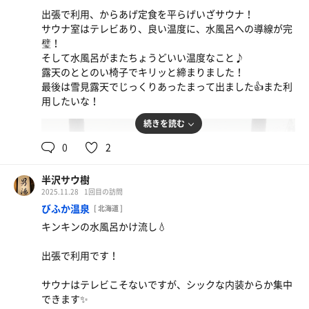
出張で利用、からあげ定食を平らげいざサウナ！
サウナ室はテレビあり、良い温度に、水風呂への導線が完
璧！
そして水風呂がまたちょうどいい温度なこと♪
露天のととのい椅子でキリッと締まりました！
最後は雪見露天でじっくりあったまって出ました👍また利
用したいな！
続きを読む
0
2
半沢サウ樹
2025.11.28
1回目の訪問
びふか温泉
[ 北海道 ]
キンキンの水風呂かけ流し💧
出張で利用です！
サウナはテレビこそないですが、シックな内装からか集中
できます✨