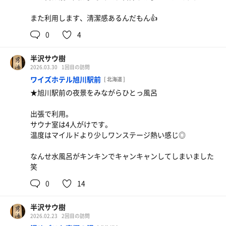
また利用します、清潔感あるんだもん👍
0
4
半沢サウ樹
2026.03.30
1回目の訪問
ワイズホテル旭川駅前
[ 北海道 ]
★旭川駅前の夜景をみながらひとっ風呂
出張で利用。
サウナ室は4人がけです。
温度はマイルドより少しワンステージ熱い感じ◎
なんせ水風呂がキンキンでキャンキャンしてしまいました
笑
0
14
半沢サウ樹
2026.02.23
2回目の訪問