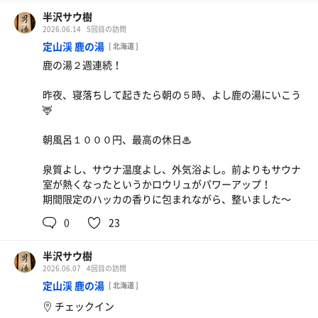
半沢サウ樹
2026.06.14
5回目の訪問
定山渓 鹿の湯
[ 北海道 ]
鹿の湯２週連続！
昨夜、寝落ちして起きたら朝の５時、よし鹿の湯にいこう
🦌
朝風呂１０００円、最高の休日♨
泉質よし、サウナ温度よし、外気浴よし。前よりもサウナ
室が熱くなったというかロウリュがパワーアップ！
期間限定のハッカの香りに包まれながら、整いました〜
0
23
半沢サウ樹
2026.06.07
4回目の訪問
定山渓 鹿の湯
[ 北海道 ]
チェックイン