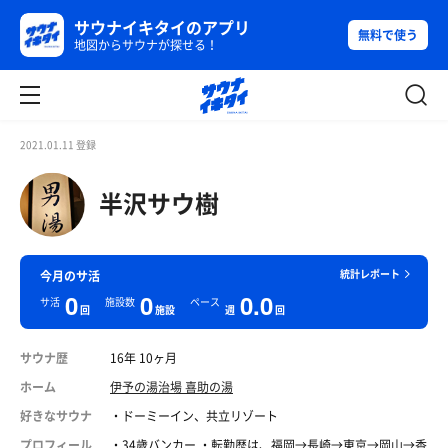
サウナイキタイのアプリ
無料で使う
地図からサウナが探せる！
2021.01.11 登録
半沢サウ樹
統計レポート
今月のサ活
0
0
0.0
サ活
施設数
ペース
回
施設
週
回
サウナ歴
16年 10ヶ月
ホーム
伊予の湯治場 喜助の湯
好きなサウナ
・ドーミーイン、共立リゾート
プロフィール
・34歳バンカー ・転勤歴は、福岡→長崎→東京→岡山→香