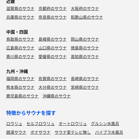
近畿
滋賀県のサウナ
京都府のサウナ
大阪府のサウナ
兵庫県のサウナ
奈良県のサウナ
和歌山県のサウナ
中国・四国
鳥取県のサウナ
島根県のサウナ
岡山県のサウナ
広島県のサウナ
山口県のサウナ
徳島県のサウナ
香川県のサウナ
愛媛県のサウナ
高知県のサウナ
九州・沖縄
福岡県のサウナ
佐賀県のサウナ
長崎県のサウナ
熊本県のサウナ
大分県のサウナ
宮崎県のサウナ
鹿児島県のサウナ
沖縄県のサウナ
特徴からサウナを探す
ロウリュ
セルフロウリュ
オートロウリュ
グルシン水風呂
銭湯サウナ
ボナサウナ
サウナ室テレビ無し
バイブラ水風呂