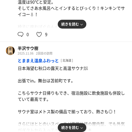
温度は90℃と安定。
そしてさあ水風呂へとインするとびっくり！キンキンでサ
イコー💧！
続きを読む
椅子に座ればぐらんぐらんととのい♨
0
9
日ハムの西川や稲田のサインあり。
一泊2食で、サウナ付き。
半沢サウ樹
刺し身には美深町名産のチョウザメ👍
2025.11.06
2回目の訪問
とままえ温泉ふわっと
[ 北海道 ]
日本海望む秋口の露天と高温サウナ🧖
出張でin。舞台は苫前町です。
こちらサウナ日帰りもでき、宿泊施設に飲食施設も併設し
ていて最高です。
サウナ室はメトス製の備品で揃っており、熱さも◎！
さらにはととのいスペースが雪国仕様の屋内型、でも外気
続きを読む
がダクトから入ってきてこれまた最高🌟