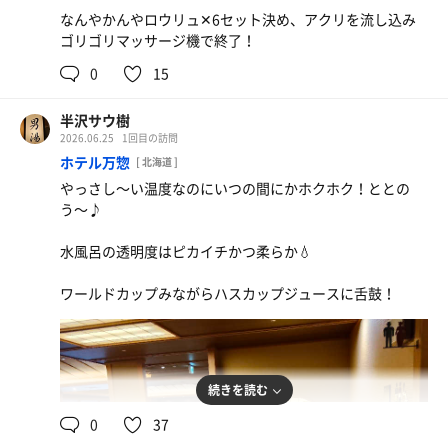
なんやかんやロウリュ✕6セット決め、アクリを流し込み
ゴリゴリマッサージ機で終了！
0
15
半沢サウ樹
2026.06.25
1回目の訪問
ホテル万惣
[ 北海道 ]
やっさし〜い温度なのにいつの間にかホクホク！ととの
う〜♪
水風呂の透明度はピカイチかつ柔らか💧
ワールドカップみながらハスカップジュースに舌鼓！
続きを読む
0
37