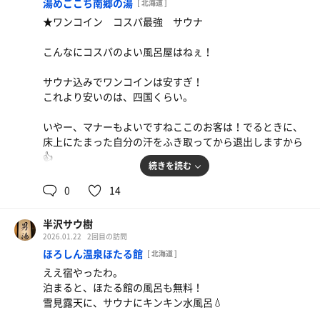
湯めごこち南郷の湯
[ 北海道 ]
★ワンコイン コスパ最強 サウナ
こんなにコスパのよい風呂屋はねぇ！
サウナ込みでワンコインは安すぎ！
これより安いのは、四国くらい。
いやー、マナーもよいですねここのお客は！でるときに、
床上にたまった自分の汗をふき取ってから退出しますから
👍
続きを読む
またいくよ、そしてご飯メニューも安い！
0
14
ラーメンも600円いかなんて、天国でしかない！
半沢サウ樹
2026.01.22
2回目の訪問
ほろしん温泉ほたる館
[ 北海道 ]
ええ宿やったわ。
泊まると、ほたる館の風呂も無料！
雪見露天に、サウナにキンキン水風呂💧