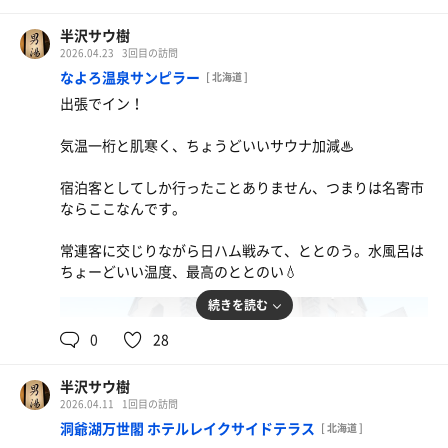
半沢サウ樹
2026.04.23
3回目の訪問
なよろ温泉サンピラー
[ 北海道 ]
出張でイン！
気温一桁と肌寒く、ちょうどいいサウナ加減♨
宿泊客としてしか行ったことありません、つまりは名寄市
ならここなんです。
常連客に交じりながら日ハム戦みて、ととのう。水風呂は
ちょーどいい温度、最高のととのい💧
続きを読む
0
28
半沢サウ樹
2026.04.11
1回目の訪問
洞爺湖万世閣 ホテルレイクサイドテラス
[ 北海道 ]