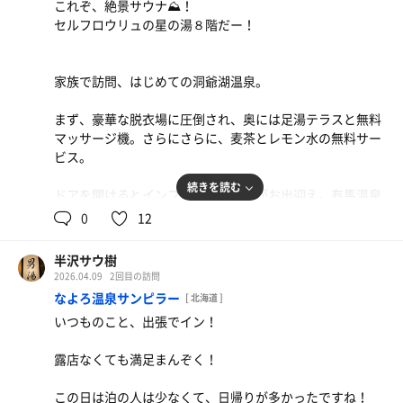
これぞ、絶景サウナ⛰️！
セルフロウリュの星の湯８階だー！
家族で訪問、はじめての洞爺湖温泉。
まず、豪華な脱衣場に圧倒され、奥には足湯テラスと無料
マッサージ機。さらにさらに、麦茶とレモン水の無料サー
ビス。
続きを読む
ドアを開けるとインフィニティ風呂がお出迎え。有馬温泉
色の薄黄金色が気持ちいいこと。
0
12
そして奥のサウナ。セルフロウリュという嬉しい誤算👍
半沢サウ樹
最上段はめちゃくちゃあっちい、さいこー！
2026.04.09
2回目の訪問
なよろ温泉サンピラー
[ 北海道 ]
水風呂はグルシン出前で、私以外だれも入っておらず笑
いつものこと、出張でイン！
洞爺湖眺めながらととのい椅子でうっとり。これまた、風
露店なくても満足まんぞく！
が吹き抜けない作りで身体が冷えないのはよく考えられと
る。
この日は泊の人は少なくて、日帰りが多かったですね！