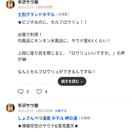
半沢サウ樹
2025.12.23
1回目の訪問
士別グランドホテル
[ 北海道 ]
★ビジホなのに、セルフロウリュ！！
出張で利用！
内風呂にキンキン水風呂に、サウナ室4人くらい！
上段に座り目を閉じると、「ロウリュいいですか。」の声
が😂
なんとセルフロウリュができるんですね！
続きを読む
しっかりむされてととのいました。
0
4
なんせ、清潔感◎で気持ちよかった♨
半沢サウ樹
2025.12.03
2回目の訪問
水曜サ活
しょさんべつ温泉 ホテル 岬の湯
[ 北海道 ]
★導線完璧のサウナ&雪見露天★