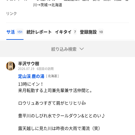
川→茨城→北海道
リンク
サ活
統計レポート
イキタイ
登録施設
151
7
10
絞り込み検索
半沢サウ樹
2026.07.19
6回目の訪問
定山渓 鹿の湯
[ 北海道 ]
13時にイン！
来月転勤する上司兼先輩兼サ活仲間と。
ロウリュあつすぎて肩がヒリヒリ👍
豊平川のしびれ水でクールダウン&ととのい♪
露天越しに見た川は昨夜の大雨で濁流（笑）