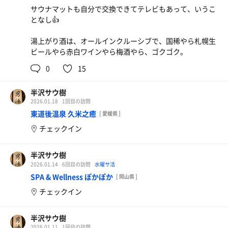
サウナマットも自分で交換できてテレビもあって、いうこ
となし👍
湯上がり酒は、オールインクルーシブで、国稀やら札幌生
ビールやら赤白ワインやら梅酒やら、ゴクゴク。
0
15
半沢サウ樹
2026.01.18
1回目の訪問
東道後温泉 久米之癒
[ 愛媛県 ]
チェックイン
半沢サウ樹
2026.01.14
6回目の訪問
水曜サ活
SPA & Wellness ぽかぽか
[ 岡山県 ]
チェックイン
半沢サウ樹
2026.01.11
1回目の訪問