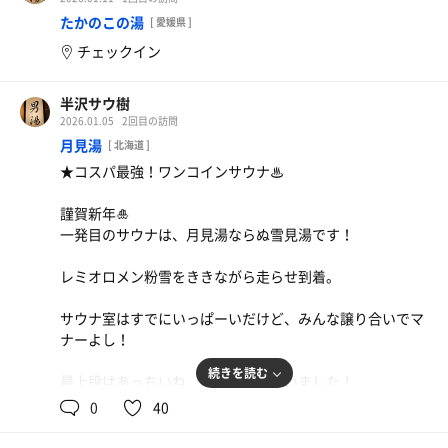
たかのこの湯
[ 愛媛県 ]
チェックイン
半沢サウ樹
2026.01.05
2回目の訪問
月見湯
[ 北海道 ]
★コスパ最強！ワンコインサウナ♨
謹賀新年🎍
一発目のサウナは、月見湯ならぬ雪見湯です！
レミオロメン粉雪をききながら走らせ到着。
サウナ室はすでにいっぱーいだけど、みんな譲り合いでマ
ナーよし！
続きを読む
最上段はあっちいね、いい感じに整いました！
0
40
なんせ五百円ですから、満足度が高い😁