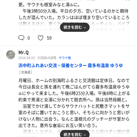
更。サウナも根室みなと湯♨️に。
午後3時50分入場。平日の夕方、空いているのかと期待
したが混んでいた。カランはほぼ埋まり空いているところ
は数えるほど。漸くカランをゲットしルーティン。バイブ
続きを読む
ラとトゴールの湯で湯通し。水通しして仮外気浴。さあ、
サウナ！っとサ室の扉🚪を開けるとポンッと目の前の上段
0
59
が空いていたのでゲット！この後すぐ混み始めたので結果
オーライ！
Mr.Q
2026.08.03
35回目の訪問
サウナ飯
サウナ 12分 14分 15分
浜中町ふれあい交流・保養センター 霧多布温泉 ゆうゆ
水風呂 2分×3
[ 北海道 ]
外気浴 5分×3
月曜日、ホームの別海町ふるさと交流館は定休日。なので
今日は長女と孫を連れて晩ごはんがてら霧多布温泉ゆうゆ
何か病気が隠れているのか？先日剃髪、髭剃り🪒をして
♨️にやって来ました。午後6時25分入場。午後8時に上がる
からカミソリ負けして頭ともみあげ、アゴ、口の周りが肌
約束で男湯と女湯に分かれて脱衣所へ。孫は当然母親と。
荒れして赤いプツプツが出来てヒリヒリして痛い。こんな
浴室でかけ湯してからサウナハットと尻敷きマットをサ
ことは初めてのことなので暫く様子を見て病院で検査して
室のそばに置いておこうと思い、そちらに向かうと思いが
もらおう。
けない人物に出会う。なんと温根元のグッチーがサ室から
ワンパークで遊んでいる長女と孫を迎えに行く約束の時
出てきた。意外な邂逅にお互い笑い合う。
間が午後6時なので残念ながら3セットで終了☑️
湯通ししながら、水風呂の方を見てたら掛けず小僧が連
この後次女夫婦と合流して焼肉屋へ行ってサ飯の予定。
続きを読む