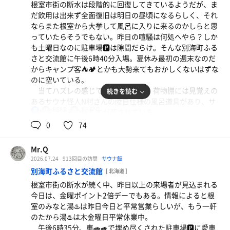
隣りのジョリパと悩んだ末にこちらに
根室市街の断水は段階的に回復してきているようだが、ま
常連組がまだまだ続く。根高サウナ部リーダーしょうま
だ飲用は出来ず全面復旧は明日の昼頃になるらしく、それ
先生にローンサウナーI川先生。珍しく根高グループ、全員
ならまた根室から大挙して風呂に入りに来るのかしらと思
水
バラバラにやって来た。更に更に、茶内からタイフーンさ
っていたらそうでもない。昨日の喧騒は何処へやら？しか
んも参戦。中標津へ行った帰りだと言う。奥様サービスご
も土曜日なのに駐車場🅿️は隙間だらけ。そんな別海町ふる
苦労様です🙏
いちこ オ・レ
さと交流館に午後6時40分入場。夏休み最初の週末なのだ
サウナ怪人N村さんとタイフーンさん、二人の温度計所
瓶のいちご牛乳🍓よりこちらの方が濃い気がする
からキャンプ客⛺️🏕️とかも大勢来てもおかしくないはずな
持者が揃って各々計測。N村さんは12.4℃、タイフーンさ
のに空いている。
んは12.5℃。たった0.1℃の差、さて？どちらを採用しよ
水
当てハズレの感じで浴室まで進む。荷物棚には見覚えの
続きを読む
うか悩む。
あるサウナ怪人N村さんの陸自仕様の風呂道具があり、サ
最近良く来るタモキさんもヘビロテ入浴。
88℃
12.6℃
男
室を覗けばその持ち主が蒸されている。
今日はビジターさんも少なく、常連組ばっかりだったが
ルーティンの一環で湯船に浸かるが緩い。運営側も気が
0
74
特段混み合うこともなく快適なサ活が出来た。
抜けているのか？もっと焚いてほしい緩さだ。
風呂上がり、フロの日なので奮発してかき氷ソフトぶど
う味🍇420円→336円を注文。支払いは別海町電子マネー
Mr.Q
サウナ 10分 12分 12分 13分
💰オトモノで！
2026.07.24
913回目の訪問
サウナ飯
水風呂 2分×4
別海町ふるさと交流館
[ 北海道 ]
外気浴 5分×4
根室市街の断水が続く中、昨日以上の来場者が見込まれる
今日は、金曜ポイント2倍デーでもある。情報によると根
怪人N村さんは昨日、鶴居村温泉ホテルの日帰り入浴に
室のみなと湯♨️は昨日今日と平常営業らしいが、もう一軒
行ったそうだ。別海町ふるさと交流館は混むだろうと予測
のたから湯♨️は木金曜日平常休業中。
して鶴居へ行って正解だったと盛んにアピール。はいはい
午後6時35分、車🚗🚙で埋め尽くされた駐車場🅿️に愛車