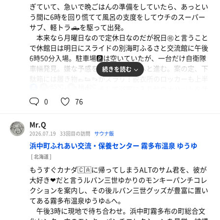
ぎていて、急いで晩ごはんの準備をしていたら、あっとい
2セット目、誰も居らず、相変わらずカラカラなので、
う間に6時を回り慌てて風呂の支度をしてウチのスーパー
水風呂の手桶に水を入れ木の壁とストーブを囲うレンガ🧱
サブ、軽トラ🛻を駆って出発。
に水をかけ湿度上昇⤴️を狙ってみる。多少は効いたか、あ
本来なら月曜日なので定休日なのだが祝日㊗️と言うこと
のままでは喉がカラカラに渇いて、喉がやられそうだっ
で休館日は明日にスライドの別海町ふるさと交流館に午後
た。
6時50分入場。駐車場🅿️は空いていたが、一台だけ自衛隊
3セット目には99℃まで上昇⤴️しかし、カラカラに戻った
車輛発見。嫌な予感を抱きながら奥へと進む。案の定、下
続きを読む
感じ。何とか4セット完了✅
駄箱には履き物👞👟👡がズラリ！脱衣所のロッカーも上半
露天風呂に浸かり湯納め♨️上がり支度。
85℃
12.4℃
男
分はビッシリ使用中。そして浴室に入りサウナハットをサ
風呂上がり、冷水機にて氷水がぶ飲み。ロビーの四人が
室前の棚に置きに行ったついでに中を覗くと、なんかビッ
0
76
け丸テーブルに荷物を置き、小松牛乳のフルーツ牛乳を堪
シリ坐っていてビックリ！ふと主浴槽を見るとイクラの軍
能。雪印メグミルクとはだいぶ趣きの違う味。これはこれ
ポークソテー、トマト、冷奴、味噌汁、ご飯
艦さんが浸かっていた。
で面白き哉。
Mr.Q
ポークソテーは和風に、焼き鳥のタレで味付けしてみ
ワタクシは取り敢えずルーティンからのサ室へ。巡り合
2026.07.19
33回目の訪問
サウナ飯
ました。
わせなのか、案外空いていて難なく上段ゲット！
かき氷 ぶどう味🍇
浜中町ふれあい交流・保養センター 霧多布温泉 ゆうゆ
いよいよかき氷ぶどう🍇の季節開幕だ！
[ 北海道 ]
サウナ 10分 12分 12分 12分
かき氷 ぶどう味🍇
もうすぐカナダ🇨🇦に帰ってしまうALTのサム君を、彼が
水風呂 2分×4
水
大好き❤だと言うルパン三世ゆかりのモンキーパンチコレ
外気浴 5分×4
クションを案内し、その後ルパン三世グッズが豊富に置い
水
てある霧多布温泉ゆうゆ♨️へ。
早く来ていたのか、イクラの軍艦さんと西春別のS谷の
午後3時に現地で待ち合わせ。浜中町霧多布の町総合文
大ちゃんは早々に帰って行った。置き土産のようにイクラ