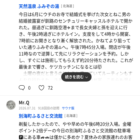
水風呂 2分×4
した。
天然温泉 ふみぞの湯
[ 北海道 ]
外気浴 5分×4
今日は6月にウチのお寺で結婚式を挙げた次女とねこ男の
結婚披露宴が釧路のセンチュリーキャッスルホテルで開か
タイミング違いで根室のサンデーサウナーO股さんがい
れた。昼過ぎに釧路空港✈️まで長女夫婦と孫を迎えに行
た。根室だから標津の祭りのことなんか知らないだろう。
き、午後2時過ぎにホテルイン。支度をして4時から開宴、
少し間を置いてやはりサンデーサウナーのロシアンM氏が
7時前にお開きとなり漸く解放された。かねてより狙って
夏休み中の倅アンドレイ君を連れて入ってきた。M氏も根
いた通りふみぞの湯♨️へ。午後7時45分入場。閉店が午後
室だか、今日は標津の方から来たという。「何か盛大な祭
11時なので逆算して先にリラクゼーションを予約。しか
りやってましたよ。」と流暢な日本語で教えてくれた。
し、すぐには施術してもらえず約20分待たされた。これが
この後、やっぱり根室から併設のキャンプ場⛺️🏕️でデイ
最後まで響き、ケツカッチンになるとは🤯
キャンプ🏕️⛺️をしていたという根高サウナ部がしょうま先
土曜の夜だと言うのにわりと空いていてルーティンもす
生、カジダルマ、きゅんちゃん、黒ちゃんの四人でやって
続きを読む
んなり行なえた。さあ、お待ちかねのサ室。こちらも混ん
きた。今日は根室デーか？
でるというほどではなく、すんなり最上段ゲット！
0
72
結局この辺の常連組は皆無で、あとはぽつぽつとビジタ
ーさんが来るだけだった。
サウナ 12分 12分 10分
ロウリュしなければ緩いサ室はいつも通りだったが、水
Mr.Q
水風呂 2分 2分
風呂はキンと冷たかった。しかし、水温計測班がいなかっ
2026.07.31
918回目の訪問
サウナ飯
外気浴 5分 5分
たので計測不能！
別海町ふるさと交流館
[ 北海道 ]
剃髪したかったので、やや早めの午後6時20分入場。金曜
やはり最初の20分のロスタイムが
ポイント2倍デーの今日の別海町ふるさと交流館の駐車場
響いて3セット目はタイムオーバーが迫り、やむなく水風
🅿️にある車🚙🚗は僅かに多めか？夏休みの家族連れのお客
呂と外気浴を断念！⤵️