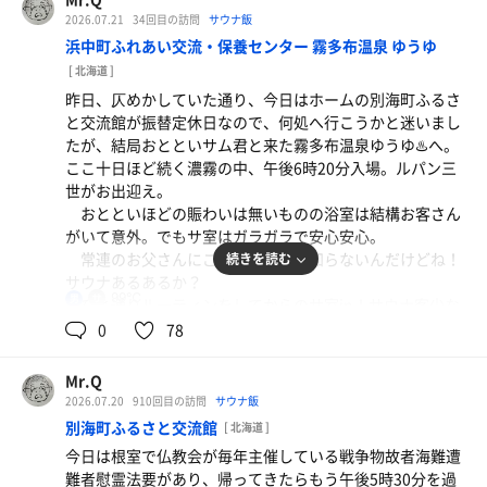
ルーティン中に雷神O君登場し、ロウリュをセッティン
水
三人。
2026.07.21
34回目の訪問
サウナ飯
グしてくれてワタクシがインした時にはアチアチの蒸し蒸
一時カランは待ちが発生していたようだけど、サ客は少
浜中町ふれあい交流・保養センター 霧多布温泉 ゆうゆ
しに。その後、先日一緒に霧多布温泉ゆうゆ♨️へ行った
なく、サ室は余裕あり。落ち着いてのサ活は出来なかった
インゲン、ナス、トマト、ウィンナの炒め物
[ 北海道 ]
ALTのサム君も登場。
が、愉しい時間でした。
他にも長ネギ、木耳も入って塩コショウ、砂糖少々、
昨日、仄めかしていた通り、今日はホームの別海町ふるさ
積極的に自主的に水温計測してくれるイクラの軍艦さん
と交流館が振替定休日なので、何処へ行こうかと迷いまし
コンソメ顆粒で味つけしてみました。
調べで、本日の水風呂は12.2℃と判明。アリガトゴザイマ
たが、結局おとといサム君と来た霧多布温泉ゆうゆ♨️へ。
ス🙇‍♂️
ここ十日ほど続く濃霧の中、午後6時20分入場。ルパン三
フルーツ オ・レ
世がお出迎え。
おとといほどの賑わいは無いものの浴室は結構お客さん
うな丼、生牡蠣
がいて意外。でもサ室はガラガラで安心安心。
水
お中元で貰ったうなぎの蒲焼と、お中元を大量に購入
常連のお父さんにご挨拶。名前は知らないんだけどね！
続きを読む
したお礼にサービスで貰った殻付き牡蠣🦪
サウナあるあるか？
99℃
男
ひと通りルーティンをしてからのサ室in！サウナ客少な
くて扉🚪の開閉が少ないからかサ室内の温度計は96℃を指
0
78
かき氷 ぶどう味🍇
していた。しかし、カラカラに湿度低下で汗💦が中々出て
こない。
Mr.Q
水
2026.07.20
910回目の訪問
サウナ飯
サウナ 10分 11分 11分 13分
別海町ふるさと交流館
[ 北海道 ]
水風呂 2分×4
今日は根室で仏教会が毎年主催している戦争物故者海難遭
外気浴 5分×4
難者慰霊法要があり、帰ってきたらもう午後5時30分を過