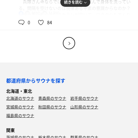
兵隊さん🪖ならではのくっついて並んで身体を洗ってい
続きを読む
外気浴 5分×4
る。間隔を空けないのは規律ある平素の意識からなのか？
フルーツ牛乳
86℃
11.7℃
男
規律ある行動のお陰でカランが空いて、ワタクシもすんな
今日のサ室は★TAKUさんの他、雷神O君、イクラの軍艦
りルーティンに入ることが出来た。
0
84
さん、バカロウリュ H先生の面々で、相変わらず愉しい雰
囲気。他には最近良く来る中標津の旦那さん、タモキさ
水
サウナ 11分 11分 10分 11分
ん、手足の長い青年が入っていて、自衛隊の兵隊さん🪖は
水風呂 2分×4
あまり入って来なかったようだ。助かります。
外気浴 5分×4
因みにAIに別海町ふるさと交流館の水温計測官に認定さ
れたイクラの軍艦さん調べで、水温は12.4℃でした。他に
イクラの軍艦さん調べで水温は11.7℃で良く冷えてる。
温度計🌡️を持ち込むサウナ怪人N村さんは計測官ではなく
その調子その調子。
計測係だそうだww
今日その他の常連組は雷神O君にALTのサム君でした。
カレーライス🍛
最後に残り30分で滑り込むのが得意な別高の壱先生が登
サム君の離日まであと2週間。せっかく覚えたサウナの
都道府県からサウナを探す
苦味走った味に完成！
場して本日は終了☑️
魅力もカナダ🇨🇦のトロントでは滅多に味わえないのが残
また逢いましょう♪
北海道・東北
念だと言っていた。弱冠21歳で日本語も右も左も分からな
水
北海道のサウナ
青森県のサウナ
岩手県のサウナ
い日本🇯🇵の北の端っこの田舎町にやって来て、かえって
沢山の人と親しく付き合い、都会では到底経験出来ないオ
宮城県のサウナ
秋田県のサウナ
山形県のサウナ
モイをしたと思う。本人の努力はもちろんだが、彼を快く
福島県のサウナ
受け入れて心の垣根をトッパラッテ付き合いをしたサウナ
室の熱き住人のオモイも大きいと思う。他に数人ALTはい
関東
るが、サム君のような付き合いはしていない。残り少ない
茨城県のサウナ
日々ではあるが、最後まで良き思い出を残してほしい。
栃木県のサウナ
群馬県のサウナ