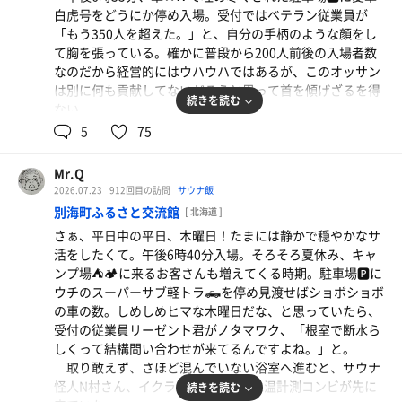
と思って聞いていたが、そんなに自慢するほどのことじゃ
白虎号をどうにか停め入場。受付ではベテラン従業員が
ないよね！
「もう350人を超えた。」と、自分の手柄のような顔をし
今日はイクラの軍艦さんが来ていないので、N村さんに
て胸を張っている。確かに普段から200人前後の入場者数
水風呂の水温計測を依頼。すると素直に測ってくれて
なのだから経営的にはウハウハではあるが、このオッサン
12.6℃だと判明。アリガト❗️
は別に何も貢献してないだろうと思って首を傾げざるを得
午後7時半を過ぎて根高サウナ部が四人でやって来た。
続きを読む
ない。
聞けば断水の根室を脱出して併設のキャンプ場🏕️⛺️に来て
下駄箱もビッシリ、脱衣所も追加の白い脱衣カゴ🧺が出
5
75
いるのだそう。
て、貴重品ロッカーも満杯。仕方なく下駄箱横の下足用ロ
そして午後8時を過ぎて雷神O君が登場。朝早く養老牛温
ッカーを使うことにした。
泉湯宿だいいち♨️でALTのサム君、ミシェル君、バカロウ
Mr.Q
浴室もごった返し、カランもギリゲット。隣りではノー
リュH先生と日帰りサウナをして来たはずだが、晩にもサ
2026.07.23
912回目の訪問
サウナ飯
サウナーのI井さんが必死そうに身体を洗っていた。
ウナに来るとは。流石雷神ならでは。
別海町ふるさと交流館
[ 北海道 ]
昨日はあまり影響なかったサ室も今日はビッチリ！時折
さぁ、平日中の平日、木曜日！たまには静かで穏やかなサ
待ちも発生する始末。雷神O君が詰めてくれて、運良く上
活をしたくて。午後6時40分入場。そろそろ夏休み、キャ
段ゲット出来たが、肩寄せ合っての距離感に気が張る。サ
ンプ場⛺️🏕️に来るお客さんも増えてくる時期。駐車場🅿️に
ンデーサウナーの根室のO股さんも耐え切れず金曜日なの
ウチのスーパーサブ軽トラ🛻を停め見渡せばショボショボ
に来場。根高のローンサウナーI川先生も参戦。
の車の数。しめしめヒマな木曜日だな、と思っていたら、
受付の従業員リーゼント君がノタマワク、「根室で断水ら
サウナ 12分 11分 11分 13分
しくって結構問い合わせが来てるんですよね。」と。
水風呂 2分×4
取り敢えず、さほど混んでいない浴室へ進むと、サウナ
外気浴 5分×4
怪人N村さん、イクラの軍艦さんの水温計測コンビが先に
続きを読む