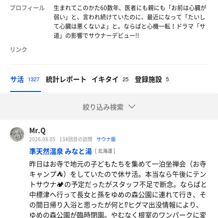
プロフィール
生まれてこのかた60数年、医者にも親にも「お前は心臓が
弱い」と、言われ続けていたのに、最近になって「たいし
て心臓は悪くないよ」と。ならばと心機一転！ドラマ「サ
道」の影響でサウナーデビュー!!
リンク
サ活
統計レポート
イキタイ
登録施設
1327
25
5
絞り込み検索
Mr.Q
2026.08.05
134回目の訪問
サウナ飯
準天然温泉 みなと湯
[ 北海道 ]
昨日はお寺で地元の子どもたちを集めて一泊坐禅会（お寺
キャンプ⛺️）をしていたので休サ活。本当なら午後にテン
トサウナ🏕️の予定だったがスタッフ不足で断念。ならばと
中標津へ行って長女と孫をゆめの森公園に連れて行き、そ
の間日帰り入浴と思ったが何と⁉️ヒグマ出没情報により、
ゆめの森公園が臨時閉園。やむなく根室のワンパークに変