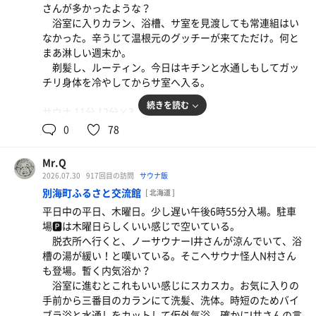
焼肉全般
さんが多かったような？
しかし青いミント水になっているから冷たい印象を与え
写真撮るの忘れて、ほとんど食べ終わってた！
浴室に入りカラン、浴槽、サ室を見渡しても常連組はい
るが、水風呂は温い！深くて良いのだがいかんせん温度が
なかった。辛うじて温根元のグッチーが来てただけ。何と
高い。いつものように2分で出たが本当はもっと入ってい
まあ淋しい週末か。
たいくらい温いのだ。せめてあと3、4℃下がらないかね
剃髪し、ルーティン。今日はキチンと水通しもしてガッ
ぇ？
チリ身体を冷やしてからサ室へ入る。
蛍の光が流れる中、最後の湯納めも出来ずあわくって上
がるはめに。館内放送ですっかり煽られてしまった。
続きを読む
サウナ 11分 12分×3
水風呂 2分×4
0
78
外気浴 5分×4
Mr.Q
サ室がニンニク🧄臭かったのでグッチーを問い詰めると
2026.07.30
917回目の訪問
サウナ飯
中標津で次郎系のラーメンをニンニク🧄マシマシで食べて
別海町ふるさと交流館
[ 北海道 ]
きたそう。サウナ警察👮‍♀️から厳重注意！
平日中の平日、木曜日。少し遅い午後6時55分入場。駐車
やや暫くして雷神O君登場。それでもサ室は数名の客だ
場🅿️は木曜日らしくいい感じで空いている。
けで金曜にしては坐面に余裕がある。
脱衣所へ行くと、ノーサウナーI井さんが涼んでいて、浴
午後7時半を過ぎて様相が変わった。根高サウナ部がし
槽の湯が緩い！と嘆いている。そこへサウナ怪人N村さん
ょうま先生を筆頭に5人で押しかけてきた。カジダルマ
も登場。暫く内気浴か？
君、SSK先生、きゅんちゃんに新人部員K島先生。このk島
浴室に進むとこれもいい感じにスカスカ。お気に入りの
先生が尻敷きマットを持って入ってこなかったので注意⚠️
手前から三番目のカランにて洗髪、洗体。時短のためバイ
更に目の前で見ていたはずのしょうま先生、カジダルマ君
ブラ浴と水通しをカットして仮外気浴。確かにI井さんの言