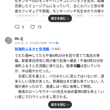
化センター内のモンキーパンチコレクションを見学。結構
の軍艦さんから今日の水温12.4℃と告げられる。流石水風
充実したミュージアムになっていて、主にルパン三世の等
呂水温計測官である。
身大フィギュアや原画、モンキーパンチ先生ゆかりの様々
独りホームのサ室の孤塁を守る気持ちで蒸されている
な展示物があり、サム君も興奮しながら観覧。これが無料
と、やがて別高の壱先生がやって来た。またすぐ後、根高
続きを読む
でOK🙆‍♂️🆗更に写真撮影もOK🙆‍♂️🆗‼️素晴らしい❗️
のしょうま先生も三連休皆勤で登場。今日は軍団を連れず
満足したあとは霧多布温泉ゆうゆ♨️へ。午後3時50分入
0
75
単独のサ活。
場。やたらめったら混んでいる。三連休の中日だからか？
三連休のラストだからか？あんなに混んでいたのに、い
後から合流した地元浜中町茶内のタイフーンさん曰く「正
つしか潮が引くようにお客さんが減ってゆき、最後はワタ
Mr.Q
月より混んでるなー！」確かに、アプリ会員向け無料入浴
クシとしょうま先生の二人だけに。
2026.07.18
909回目の訪問
サウナ飯
の時より混んでいる印象。
明日こそ別海町ふるさと交流館はお休み。火曜日は何処
別海町ふるさと交流館
[ 北海道 ]
回数券二枚分を使い浴室へ。ワタクシが来たとき史上、
へ行こうか？
うたた寝💤してたら午後6時20分を回り慌てて風呂の準
最高の賑わいだ。予めサ室をチラッと覗くと幸いに空いて
備。新愛車白虎号に飛び乗り別海へ爆走！午後6時55分別
いる。少しホッとした。
海町ふるさと交流館に滑り込む。駐車場🅿️は空いていた
ルーティンののち、サ室in！サム君とのコラボinゆうゆ
が、中は賑やかだった。
♨️開始。
浴室に足を運ぶと、バカみたいに混んではいないが、週
末らしい活気があった。常連組はまだ誰も来ていない。入
サウナ 8分 12分 12分 11分
場が遅かったので、湯通しは一回に省略して時短。
水風呂 2分×4
根高のローンサウナーI川先生を始め雷神O君も参上！い
外気浴 5分×4
い感じでロウリュかまし蒸される。
1セット終えたところでタイフーンさん登場！二言三言
続きを読む
サウナ 10分 11分 11分 10分
言葉を交わし2セット目へ。流れが変わったのか、サ室は