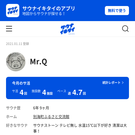
サウナイキタイのアプリ
無料で使う
地図からサウナが探せる！
2021.01.11 登録
Mr.Q
統計レポート
今月のサ活
4
4
4.7
サ活
施設数
ペース
回
施設
週
回
サウナ歴
6年 9ヶ月
ホーム
別海町ふるさと交流館
好きなサウナ
サウナストーン テレビ無し 水温15°C以下が好き 清潔は大
事！