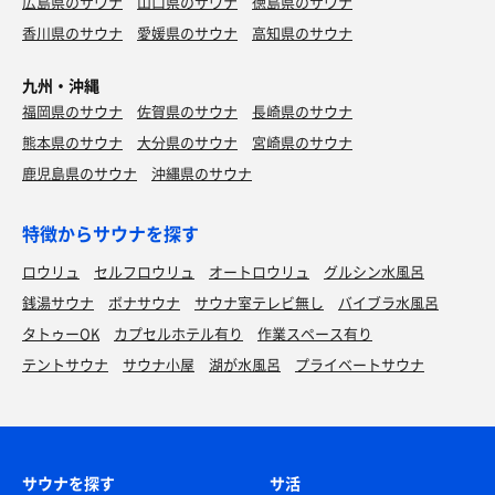
広島県のサウナ
山口県のサウナ
徳島県のサウナ
香川県のサウナ
愛媛県のサウナ
高知県のサウナ
九州・沖縄
福岡県のサウナ
佐賀県のサウナ
長崎県のサウナ
熊本県のサウナ
大分県のサウナ
宮崎県のサウナ
かき氷 ぶどう味🍇
鹿児島県のサウナ
沖縄県のサウナ
この季節がやって来た！
特徴からサウナを探す
水
ロウリュ
セルフロウリュ
オートロウリュ
グルシン水風呂
銭湯サウナ
ボナサウナ
サウナ室テレビ無し
バイブラ水風呂
うな丼、ニラとトマトのスープ、叩き胡瓜
タトゥーOK
カプセルホテル有り
作業スペース有り
久しぶりに男ヤモメ料理！
テントサウナ
サウナ小屋
湖が水風呂
プライベートサウナ
水
サウナを探す
サ活