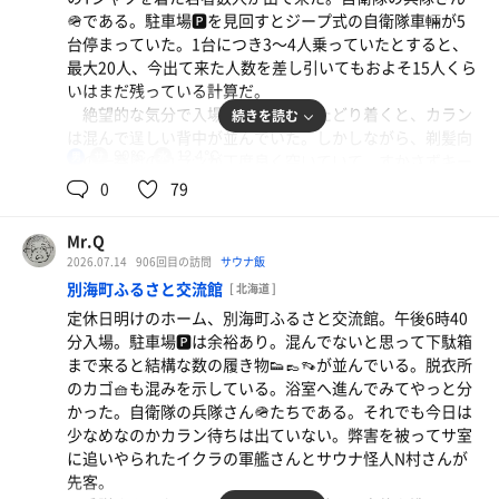
因みにイクラの軍艦さん調べで水温は12.4℃と昨日と同
🪖である。駐車場🅿️を見回すとジープ式の自衛隊車輛が5
じだった。
台停まっていた。1台につき3〜4人乗っていたとすると、
静かで穏やかなサ活。それでもサ室はロウリュ、ウォー
水
最大20人、今出て来た人数を差し引いてもおよそ15人くら
リュでアチアチ。湿度も高くて喉や鼻に良さそうだ。
いはまだ残っている計算だ。
平日中の平日、木曜日、好きだ！
絶望的な気分で入場し、浴室までたどり着くと、カラン
続きを読む
は混んで逞しい背中が並んでいた。しかしながら、剃髪向
90℃
12.4℃
男
けの一番奥のカランが丁度良く空いていて、すかさずキー
プ！ギリ上手くいった。
0
79
湯通ししているとサ室から蒸されて出て来た★TAKUさ
んを発見！久しぶりの登場にワタクシはジェットバスに入
Mr.Q
りながら、★TAKUさんは縁に腰掛けご挨拶に現状報告。
2026.07.14
906回目の訪問
サウナ飯
今日女満別空港✈️から根室入りと聞いていたので、多分レ
別海町ふるさと交流館
[ 北海道 ]
ンタカーで、途中別海に寄ってサ活して行くのだろうと予
定休日明けのホーム、別海町ふるさと交流館。午後6時40
想していたが、その通りだったようだ。たっぷりとコラボ
分入場。駐車場🅿️は余裕あり。混んでないと思って下駄箱
出来るのかと思ったら、もうすでに5セット済みだと言
まで来ると結構な数の履き物👟👞👡が並んでいる。脱衣所
う。根室に着く前に干上がってしまっては困るので、結局
のカゴ🧺も混みを示している。浴室へ進んでみてやっと分
1セットだけセッション。まだ数日居ると言うのでまた逢
かった。自衛隊の兵隊さん🪖たちである。それでも今日は
いましょう♪
少なめなのかカラン待ちは出ていない。弊害を被ってサ室
に追いやられたイクラの軍艦さんとサウナ怪人N村さんが
サウナ 9分 11分 13分 12分
カレーうどん
先客。
水風呂 2分×4
男ヤモメ料理 カレーがまだ残ってる⤵️