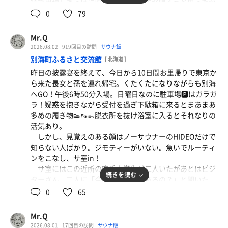
続で出現しあっけに取られる。思わず怒鳴ろうと思ったが
親父の脛はまだまだ健在だ❗️
ここではビジターなのでサウナ警察出動せず。ここは自分
0
79
が模範となる行いで他に示さねばと切り替える。
Mr.Q
サウナ 11分 13分 12分
2026.08.02
919回目の訪問
サウナ飯
水風呂 2分×3
別海町ふるさと交流館
[ 北海道 ]
外気浴 5分×3
昨日の披露宴を終えて、今日から10日間お里帰りで東京か
ら来た長女と孫を連れ帰宅。くたくたになりながらも別海
サ室inすると追っかけグッチーが入って来て談笑。彼は
へGO！午後6時50分入場。日曜日なのに駐車場🅿️はガラガ
4セット目。室温は94〜96℃辺りで結構熱い。最近85℃前
ラ！疑惑を抱きながら受付を過ぎ下駄箱に来るとまあまあ
後に慣れてしまっているので心地良い。汗💦も良いペース
多めの履き物👟👡👞脱衣所を抜け浴室に入るとそれなりの
で噴き出す。惜しむらくはこれにロウリュ出来ればもっと
活気あり。
刺激のあるアチアチが出来そうなのに。
しかし、見覚えのある顔はノーサウナーのHIDEOだけで
今日は適当に出入りがあって室外から湿気が入って来て
知らない人ばかり。ジモティーがいない。急いでルーティ
カラカラにはならなかったが、空いてる時は扉🚪が閉っき
ンをこなし、サ室in！
りだからただただ乾燥してカラカラになり、呼吸する毎に
サ室にはこの近所の空手小学生が二人いたがあとはビジ
喉の奥が渇いてゆく感じになる。
続きを読む
ターさん。二人に「今日別海で何かあるの？」と聞いた
ストーブが壊れない対策をして是非セルフロウリュ導入
ら、「標津で××祭りがあるから雷神Oおじさんはそっち
0
65
していただきたいものだ。
行ってる。」とのことだが、皆んなそうなんだろうか？
娘たちとの約束もあり、残念ながら3セットで切り上げ
る。先に出ていた孫（3歳2ヶ月）はkidsコーナーで散々遊
Mr.Q
サウナ 10分 11分 12分 12分
んで楽しかったらしく、最後、帰る段になってグズり難儀
2026.08.01
17回目の訪問
サウナ飯