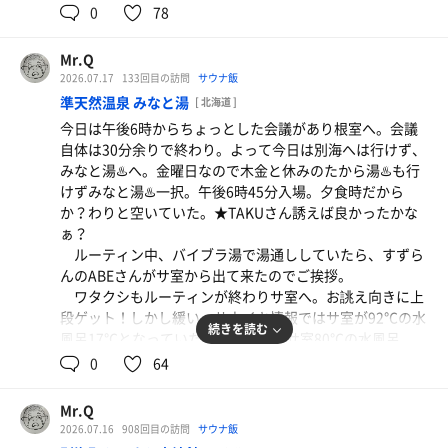
水風呂 2分×4
0
78
満員寸前！？しかし、ポッカリ一人分上段が空いていた。
外気浴 5分×4
ラッキー✌️❗️3セット目4セット目も上段キープでフィニッシ
ュ！これまた充実のサ活が出来た。残念なのは濃霧に遮ら
Mr.Q
暫くして別班の根高サウナ部メンバーがドヤドヤやって
れ高台からの霧多布の景色が見せられなかったことか。で
2026.07.17
133回目の訪問
サウナ飯
来た。リーダーのしょうま先生を筆頭にカジダルマ君、き
もまあ、霧を多く布くと書いて霧多布だからしょうがない
お弁当
準天然温泉 みなと湯
[ 北海道 ]
ゅんちゃん、SSK先生に特別会員きゅんちゃんの弟君も参
か？逆に地名通りで納得か？
準備していた料理は明日へ先送り
今日は午後6時からちょっとした会議があり根室へ。会議
戦。聞けばI川先生の彼女ときゅんちゃんの奥方も女湯に来
それにしても、この一週間青空は見えず、ガス（海霧・
自体は30分余りで終わり。よって今日は別海へは行けず、
てるとか。根高関係だけで男女合計8人の大所帯。片道約
ジリ）ばかりで、気温は高くないが蒸し暑い。折角サウナ
水
みなと湯♨️へ。金曜日なので木金と休みのたから湯♨️も行
50分以上かけて良く通うなぁ！
と温泉♨️でスッキリしたのに汗💦が引かなくて気持ち悪
けずみなと湯♨️一択。午後6時45分入場。夕食時だから
それだけここ、別海町ふるさと交流館のサウナにやられ
い。
か？わりと空いていた。★TAKUさん誘えば良かったかな
て、変態をこじらせているんだなぁ。
ロビーのルパン三世グッズ売り場でマグカップをプレゼ
ぁ？
ント🎁してから、レストランでサ飯！ワタクシは釧路のロ
タラコオムライス
ルーティン中、バイブラ湯で湯通ししていたら、すずら
ーカルグルメのスパカツ、サム君はカツカレー大盛り。彼
ふわふわオムレツにするつもりが失敗⤵️
んのABEさんがサ室から出て来たのでご挨拶。
はカレーやメキシカン🌮やタイ🇹🇭韓国🇰🇷などのスパイ
ワタクシもルーティンが終わりサ室へ。お誂え向きに上
シー👹な料理が好きらしい。我々が食事🍽️しているとタイ
段ゲット！しかし緩い。サウイキ情報ではサ室が92℃の水
小松牛乳（フルーツ）
続きを読む
フーンさんがルパン三世のカンバッジをくれた。ワタクシ
風呂17℃となっていたけど、体感でサ室80℃の水風呂
にも。結構レアものでラッキー2✌️✌️❗️
20℃といったところか。サ室は兎に角汗💦が出ない！水風
0
64
楽しい数時間を満喫。もうすぐお別れのサム君ともいい
水
呂は自分で掻き混ぜないと身体が冷えない。サ室にある温
想い出が出来た。サム、ありがとう😊😭
度計の針はビタッと張り付いたようにいつも90℃を指して
Mr.Q
いるので壊れているに違いないと思っている。
2026.07.16
908回目の訪問
サウナ飯