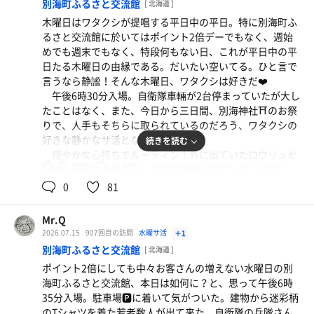
別海町ふるさと交流館
[ 北海道 ]
サウナ 13分 14分 16分 15分
木曜日はワタクシが提唱する平日中の平日。特に別海町ふ
水風呂 2分×4
るさと交流館に於いてはポイント2倍デーでもなく、週始
外気浴 5分×4
めでも週末でもなく、特段何もない日、これが平日中の平
日たる木曜日の由縁である。だいたい空いてる。ひと言で
常連のトンチさん、I藤さんも来て「あれー？住職、今日
言うなら静謐！そんな木曜日、ワタクシは好きだ❤️
は根室に何しに来たの？」と聞かれ、「ちょっとした会議
午後6時30分入場。自衛隊車輛が2台停まっていたが大し
でー。」と返す。ホントにちょっとだけの用事だったのが
たことはなく、また、今日から三日間、別海神社⛩️のお祭
情け無い。その後からたから湯♨️の常連で開法寺の檀家の
りで、人手もそちらに取られているのだろう、ワタクシの
K藤さんも登場。
好きな静かなサ活となった。
続きを読む
1,2セット目は7〜8分、3セット目以降は9〜10分経たな
穏やかな心持ちでルーティン！外に出ていたロウリュセ
いと汗💦か出てこなくて、結局1セットが長くなってしま
86℃
12.4℃
男
ットを自分で持ち込み、まだ常連組も来ていないサ室に
う。IN〜OUTで2時間45分以上滞在してしまっていた。
in！自分好みにロウリュ！ロウリュ！
0
81
と、文句言いつつもまた、回数券を購入してしまった。
サウナ 11分 12分 11分 10分 10分
Mr.Q
水風呂 2分×5
2026.07.15
907回目の訪問
水曜サ活
＋1
外気浴 5分×5
別海町ふるさと交流館
[ 北海道 ]
豚バラのケチャップ炒め、トマト、キュウリ他
ポイント2倍にしても中々お客さんの増えない水曜日の別
イクラの軍艦さんとサウナ怪人N村さんの水温計測班
わりとヘルシーじゃない？
海町ふるさと交流館、本日は如何に？と、思って午後6時
に、根高のローンサウナーI川先生が参戦するも、常連組も
35分入場。駐車場🅿️に着いて気がついた。建物から迷彩柄
以上。
かき氷 ぶどう味
のTシャツを着た若者数人が出て来た。自衛隊の兵隊さん