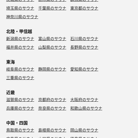
埼玉県のサウナ
千葉県のサウナ
東京都のサウナ
神奈川県のサウナ
スパカツ
マンジャロ効果で食べ切れず、少しサム君に手伝って
北陸・甲信越
もらった。若い人は良く食べる‼️
新潟県のサウナ
富山県のサウナ
石川県のサウナ
福井県のサウナ
山梨県のサウナ
長野県のサウナ
水
東海
岐阜県のサウナ
静岡県のサウナ
愛知県のサウナ
三重県のサウナ
近畿
滋賀県のサウナ
京都府のサウナ
大阪府のサウナ
兵庫県のサウナ
奈良県のサウナ
和歌山県のサウナ
中国・四国
鳥取県のサウナ
島根県のサウナ
岡山県のサウナ