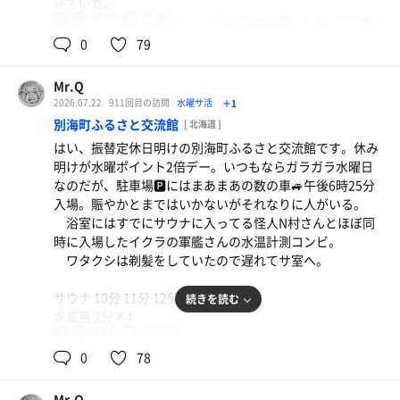
来ていた。
波状攻撃のように去っては入りを繰り返し、いつまで経
90℃
11.7℃
男
安心しつつルーティン。その間雷神O君も入場。いざサ
っても人人人。サ室も同様。隙を見て入らないと場所キー
室へ。
0
79
プ出来ないし、少し追い出そうとロウリュかましても人の
出入りで扉🚪の開閉が多いからか、すぐに熱さが逃げて行
サウナ 10分 9分 12分 13分
くようで温まらない。そんな中、やっぱりか？根高のしょ
Mr.Q
水風呂 2分×4
うま先生にきゅんちゃん登場。多分、サ室に入るなり雷神
野菜炒め丼、焼きビーフン
2026.07.22
911回目の訪問
水曜サ活
＋1
外気浴 5分×4
O君に「帰れ！」の一喝を貰ったことだろう。
食べてから気付いた。忘れて写真撮ってないや！
別海町ふるさと交流館
[ 北海道 ]
生憎今日は水温計測コンビが来ていないので、正解な数
はい、振替定休日明けの別海町ふるさと交流館です。休み
あと五日で離日するALTのサム君も残り少ないサ活生活
字は不明だが、そこそこ冷たく感じた。が、熱い裸の男ど
明けが水曜ポイント2倍デー。いつもならガラガラ水曜日
フルーツ牛乳
にせっせと勤しむ様子。種々の送別会にマラソン大会参加
もが入れ替わり立ち替わり入るもんだから、多少は水温上
なのだが、駐車場🅿️にはまあまあの数の車🚙午後6時25分
などタイトなスケジュールの中健気な姿。
昇⤴️したかもしれない。
入場。賑やかとまではいかないがそれなりに人がいる。
2セット目、誰もいなかったので濃厚ロウリュでビシャ
風呂上がり、ロビーに行くと離日するALTのサム君の送
水
浴室にはすでにサウナに入ってる怪人N村さんとほぼ同
ビシャに。軽い気持ちで入って来る者の機先を制す。
別会の幹事、別高の壱先生が待ち構えていて、Tシャツに
時に入場したイクラの軍艦さんの水温計測コンビ。
この頃から段々浴室が混んできた。始めはキャンプ客🏕️
寄せ書きをしろと。「もう、遅いんだから！」と、文句ま
ワタクシは剃髪をしていたので遅れてサ室へ。
⛺️かと思ったが、どうやら断水してる根室からのお客さん
で言われマッキーを渡された。「本来無一物」と、禅語を
カツオの刺身
のようだった。今日は暑かったし、大変だ。復旧はいつに
書いてやった。意味は各々調べて下さい。
昼に貰った法事の折の残りとカツオの刺身で晩ごはん
サウナ 10分 11分 12分 12分
続きを読む
なることやら？
♪
水風呂 2分×4
慣れた手つきでイクラの軍艦さん、水温計測。本日の水
89℃
12.2℃
男
外気浴 5分×4
風呂の温度は11.7℃！暑い一日、熱いサウナのあとはキン
0
78
かき氷ソフトぶどう味🍇
と冷たい🧊水風呂が気持ちいい、そして、ありがたい🙇‍♂️🙏
サ室も混んではいないが何となくビジターさん含め数人
根室から来た中に根高サウナ部も紛れ込んでやって来
が蒸されている状況。
た。リーダーのしょうま先生、SSK先生、きゅんちゃんの
Mr.Q