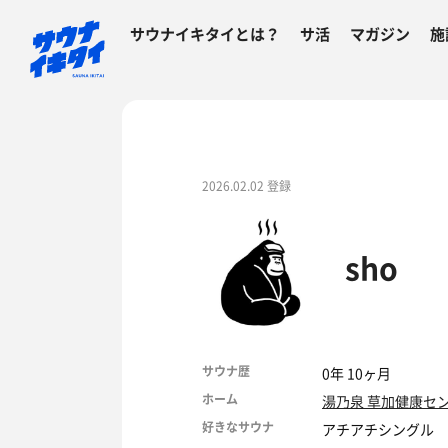
サウナイキタイとは？
サ活
マガジン
施
2026.02.02 登録
sho
サウナ歴
0年 10ヶ月
ホーム
湯乃泉 草加健康セ
好きなサウナ
アチアチシングル