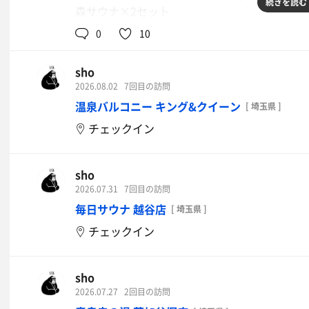
続きを読む
森サウナ×2セット
茶室サウナ×1セット
0
10
庭サウナ×1セット
水面サウナ×1セット
sho
はなれサウナ×1セット
2026.08.02
7回目の訪問
温泉バルコニー キング&クイーン
[ 埼玉県 ]
合計9セットを2時間半でフルに堪能
チェックイン
特に15時からのアウフグース「森林プログラ
sho
ヴィヒタの香りとウィスキングで五感をフルで
2026.07.31
7回目の訪問
毎日サウナ 越谷店
[ 埼玉県 ]
薄荷水での清め、ミニウィスクでのセルフウィ
チェックイン
氷水に浸したタオルでの冷却、優しい風による
スタッフさんによるウィスキング、優しい語り
sho
2026.07.27
2回目の訪問
セラピーを受けてる気持ちになる