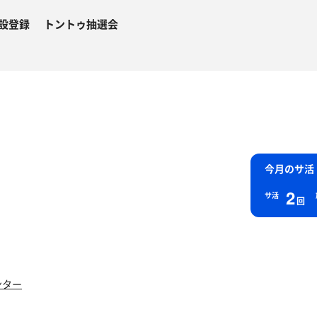
設登録
トントゥ抽選会
今月のサ活
2
サ活
回
ンター