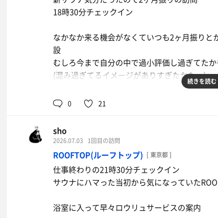
18時30分チェックイン
タワーサウナで限界まで耐えてから
シングル→涼水風呂への冷冷交代浴でガンギマ
なかなか来る機会がなくていつも2ヶ月振りと
設
涼水風呂がローズマリーの香りですごく良かっ
麦茶
むしろ今まで自分の中で過小評価し過ぎてたか
清涼感のある青々しい香りで夏にピッタリ
(混み過ぎてるイメージがありすぎたかも....)
続きを読む
子供が奇声を上げながら水風呂に飛び込むのを
サウナ室、水風呂、ととのいスペース
0
21
夏を感じながらととのうのが正しいキンクイの
かなりレベルが高い
sho
静かに過ごしたいサウナーには全く向かない施
今日は比較的空いてた
2026.07.03
1回目の訪問
キンクイでしか出来ない過ごし方もある
いつもこの感じなら週1で通いたいレベル
ROOFTOP(ルーフトップ)
[ 東京都 ]
2時間半みっちり楽しんで退散
仕事終わりの21時30分チェックイン
前半戦はいつもよりまったりした温度
久しぶりに満足すぎるサ活でした
サウナにハマった当初から気になっていたROO
後半戦は薪の量を増やしたのか、かなりアツア
浴室に入って早々ロウリュサービスの案内
19時のアウフグースでは2種類のアロマ