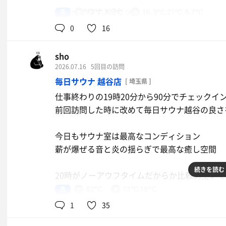
タワーサウナ×3セット
男
88℃,85℃
16.3℃,21℃,8.7℃
曲を知らなくても風が気持ち良ければオッケー
スチームサウナ×2セット
0
16
ソルトサウナ×1セット
ブレインスリープにも寝れたし気持ち良すぎる
sho
タワーサウナはいつも通りアツアツ
2026.07.16
5回目の訪問
そんで終了間際、身体を拭いている時に
夏季限定で本来15分間隔のALが30分間隔に
毎日サウナ 越谷店
[ 埼玉県 ]
肩をトントンされて振り返ると地元の友だちと
仕事終わりの19時20分から90分でチェックイ
頑張りすぎる人がいると熱中症になる人も出そ
これが本物の「偶然偶然」
前回訪問した時に改めて毎日サウナ越谷の良さ
夏は30分間隔がちょうど良いかも
今日もサウナ室は最高なコンディション
水
スチームサウナはリニューアル後に数回入った
薪が爆ぜる音と炎の揺らぎで最高な癒し空間
に全然ダメだと思っていたけどヴィヒタ仕様と
続きを読む
20時がノーアウフタイムだからか比較的空いて
サ室内にヴィヒタのブーケが15束吊るされてる
男
82℃
13℃,18℃
サウナにハマり始めて9ヶ月
1
35
スチームに蒸されたヴィヒタからほのかな良い
サ室自体も88度と前回よりかなり温度が上が