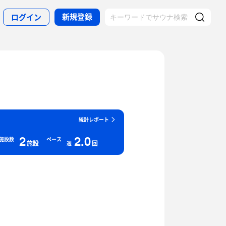
新規登録
ログイン
統計レポート
2
2.0
施設数
ペース
施設
回
週