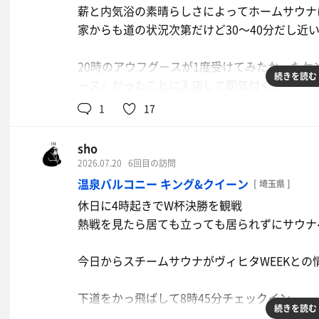
宇宙を感じるBGMが流れていて
薪と内気浴の素晴らしさによってホームサウナ
薄暗い中でサウナに集中して入れる
ししおどしの心地よい音と共にほうじ茶のオー
家からも道の状況次第だけど30〜40分だし近
ほうじ茶の香ばしさで背筋がピッと伸びる
バズーカロウリュサウナはあえて上段には行か
20時のアウフグースが1度受けてみたかった
下段はAL時でも程よい熱さで気持ち良い
「畳交換なのでキリの良い所で退出お願いしま
続きを読む
ース」だったことに入店して即気付く...
というサウナ室で初めて聞くセリフで思わず
1
17
竜泉寺草加で1番素晴らしいのは
もっと早く来れば良かった...
温冷交代浴、冷冷交代の動線だと思う
庭サウナはキューゲルでしっかり熱くなる
sho
水面サウナは寝そべりながら入れるのが良い
自分の前に数グループが一斉に入店していたの
2026.07.20
6回目の訪問
お店も交代浴をオススメしているので動線が完
はなれサウナはセルフロウリュでアチアチに
サウナ室の出入りが多かったけどセルフロウリ
温泉バルコニー キング&クイーン
[ 埼玉県 ]
交代浴好きとしてはありがたい
はアツアツ
休日に4時起きでW杯決勝を観戦
総じてサウナ室のレベルが高い
そして何より真夏のシングルが気持ち良すぎる
熱戦を見たら居ても立っても居られずにサウナ
水風呂欲しいところに欲しい温度の水風呂があ
22時はオオゼキライオンさんのアウフグース
「平成仮面ライダーメドレー」
合間合間で壺湯、露天風呂、熱湯
今日からスチームサウナがヴィヒタWEEKとの
ジャンプーはめっちゃ良い匂い
各種お湯にもしっかり使って2時間半みっちり
平成生まれだけどまったく仮面ライダーを見て
下道をかっ飛ばして8時45分チェックイン
過去一の施設と言っても過言ではないくらい良
開始前に流れていた三浦大知だけ知ってた
続きを読む
日曜日の午前中に日頃の疲れを癒せる最高のサ
大阪サウナ遠征1件目で大当たりです