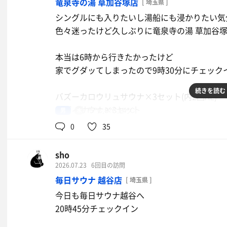
竜泉寺の湯 草加谷塚店
[ 埼玉県 ]
シングルにも入りたいし湯船にも浸かりたい気
過去に色々アウフグースを受けて来たけど間違
色々迷ったけど久しぶりに竜泉寺の湯 草加谷
次にお気に入りだったのは森サウナ
本当は6時から行きたかったけど
家でグダッてしまったので9時30分にチェック
森サウナは暗めの照明でハーブスチームによる
湿度高めで入る時間が長くなるに連れて熱さが
続きを読む
バズーカロウリュサウナ×3セット(内2回AL)
オートロウリュ時はかなりアツアツ
メディサウナ×3セット
男
15℃,8℃,14℃
温冷交代浴×4セット
通常時のサウナ室の中では森サウナが1番良い
0
35
目の前にある信楽焼の水風呂がキンキンで最高
やっぱりメディサウナがお気に入り
sho
5分に1回ラドル3杯までセルフロウリュOK
サウナを出てすぐに水風呂→ととのいが出来る
2026.07.23
6回目の訪問
毎日サウナ 越谷店
[ 埼玉県 ]
セルフロウリュ時はかなりアツアツ仕様
茶室サウナはほうじ茶の良い香り
今日も毎日サウナ越谷へ
今日は比較的、空いていたから余裕を持って座
YouTubeで見たときは構想段階だったしし
20時45分チェックイン
まった