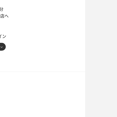
分
いなく1番好き
塚店へ
イン
良い香り
蓄積していく感じ
のは嬉しい
れた
おどしが完成していて思わず声を出してし