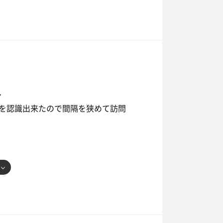
サウナでした
遭遇
ン
うだから
を認識出来たので間隔を狭めて訪問
けどヌルいしコンセプトがよく分からず
のことで再チャレンジ
る
香り
ってる気がする