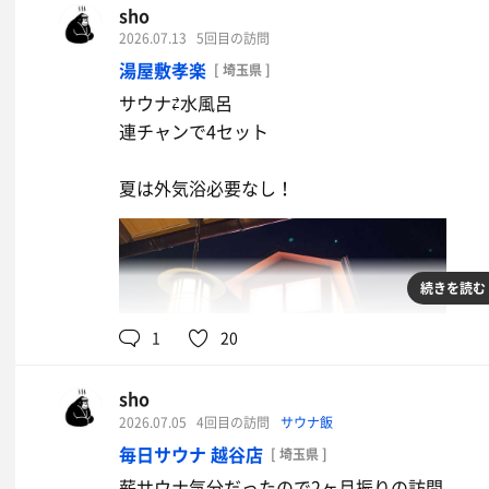
初めて迎える夏で外気浴が暑くて全然気持ち良
sho
は空調が効いている内気浴がある
2026.07.13
5回目の訪問
温度×湿度×香りでかなり気持ち良い
湯屋敷孝楽
[ 埼玉県 ]
やっぱスチームは最低でもこのくらい熱くない
プロジェクターに映し出された自然と白樺の木
サウナ⇄水風呂
以前は狭山茶のイベントもやってたみたいだし
連チャンで4セット
ブレインスリープのベットも空いていたのでテ
スチーム×香りのイベントがあれば次も絶対に
4時起きでフランス対スペインを見てから仕事
夏は外気浴必要なし！
スチームだけじゃなくてソルトサウナも温度が
90分で4セット
しっかりととのいました
設定を変えたのか外気が暑いからそう感じるの
続きを読む
総じてサウナ室のレベルが高く、めちゃくちゃ
サウナはやっぱり薪なんだよなー🪵
1
20
めちゃくちゃ晴天で気温も高かったから
飛び込める水風呂がいつもの3倍気持ち良い
sho
2026.07.05
4回目の訪問
サウナ飯
水風呂のミネラル成分のせいなのか鼻がバグっ
毎日サウナ 越谷店
[ 埼玉県 ]
微かに潮の匂いがして所沢なのに海を感じた
薪サウナ気分だったので2ヶ月振りの訪問