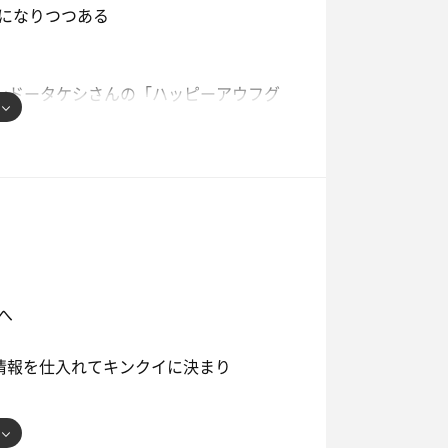
になりつつある
トロウリュが発動
い
ずに下段でテレビを見ながらじっくり
ケンドータケシさんの「ハッピーアウフグ
す」
笑ってしまった
で店内は混雑
璧
ュをしてくれる方が多かったのでサ室内
へ
る
情報を仕入れてキンクイに決まり
堪能
こなかったので一曲も分からず
かった
ウナでした