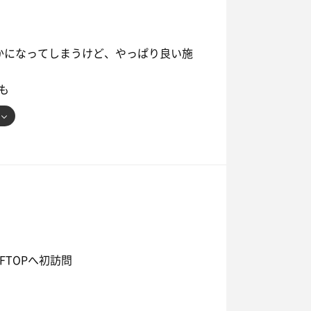
リ
かになってしまうけど、やっぱり良い施
た
も
見て
過ごし方
設だけど
FTOPへ初訪問
ツに