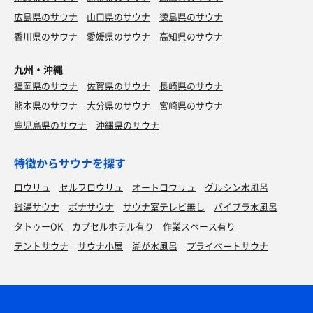
広島県のサウナ
山口県のサウナ
徳島県のサウナ
香川県のサウナ
愛媛県のサウナ
高知県のサウナ
九州・沖縄
福岡県のサウナ
佐賀県のサウナ
長崎県のサウナ
熊本県のサウナ
大分県のサウナ
宮崎県のサウナ
鹿児島県のサウナ
沖縄県のサウナ
特徴からサウナを探す
ロウリュ
セルフロウリュ
オートロウリュ
グルシン水風呂
銭湯サウナ
ボナサウナ
サウナ室テレビ無し
バイブラ水風呂
タトゥーOK
カプセルホテル有り
作業スペース有り
テントサウナ
サウナ小屋
湖が水風呂
プライベートサウナ