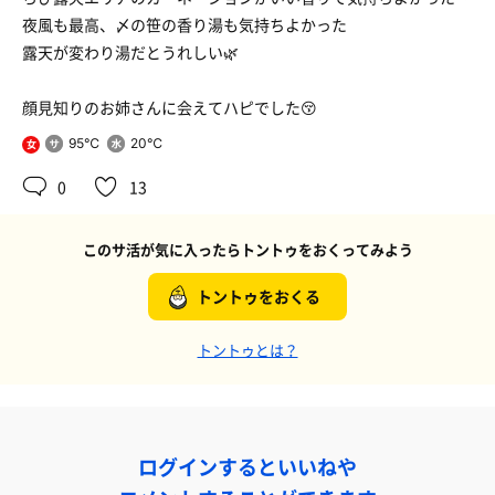
夜風も最高、〆の笹の香り湯も気持ちよかった
露天が変わり湯だとうれしい🌿
顔見知りのお姉さんに会えてハピでした😚
95℃
20℃
女
0
13
このサ活が気に入ったらトントゥをおくってみよう
トントゥをおくる
トントゥとは？
ログインするといいねや