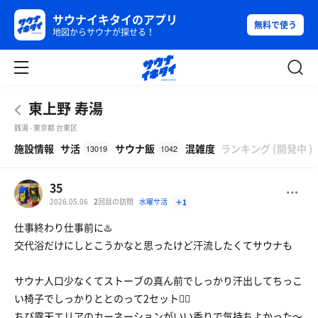
サウナイキタイのアプリ
無料で使う
地図からサウナが探せる！
東上野 寿湯
銭湯 - 東京都 台東区
β
施設情報
サ活
サウナ飯
混雑度
ランキング
(
開発中
)
13019
1042
35
2026.05.06
2
回目の訪問
水曜サ活
＋1
仕事終わり仕事前に♨️
交代浴だけにしとこうかなと思ったけど汗流したくてサウナも
サウナ人口少なくてストーブの真ん前でしっかり汗出してちっこ
い椅子でしっかりととのって2セット✌🏻
ちび露天エリアのカーネーションがいい香りで気持ちよかった〜