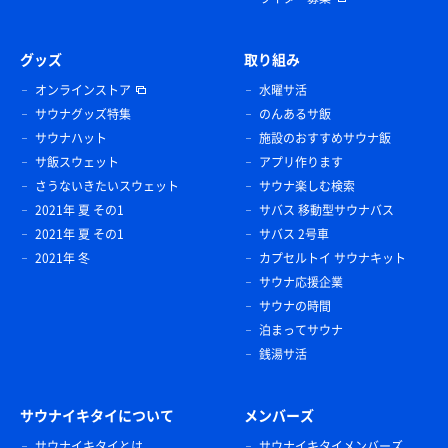
グッズ
取り組み
オンラインストア
水曜サ活
サウナグッズ特集
のんあるサ飯
サウナハット
施設のおすすめサウナ飯
サ飯スウェット
アプリ作ります
さうないきたいスウェット
サウナ楽しむ検索
2021年 夏 その1
サバス 移動型サウナバス
2021年 夏 その1
サバス 2号車
2021年 冬
カプセルトイ サウナキット
サウナ応援企業
サウナの時間
泊まってサウナ
銭湯サ活
サウナイキタイについて
メンバーズ
サウナイキタイとは
サウナイキタイメンバーズ