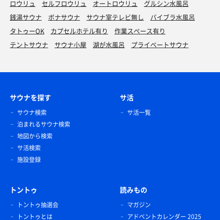
ロウリュ
セルフロウリュ
オートロウリュ
グルシン水風呂
銭湯サウナ
ボナサウナ
サウナ室テレビ無し
バイブラ水風呂
タトゥーOK
カプセルホテル有り
作業スペース有り
テントサウナ
サウナ小屋
湖が水風呂
プライベートサウナ
サウナを探す
サ活
サウナ検索
サ活一覧
メバチマグロ
泊まれるサウナ検索
今日はスシローでテイクアウト🍣
地図から検索
サ活検索
サッポロビール園
施設登録
ファンタグレープ
トントゥ
読みもの
トントゥ抽選会
マガジン
トントゥとは
アドベントカレンダー 2025