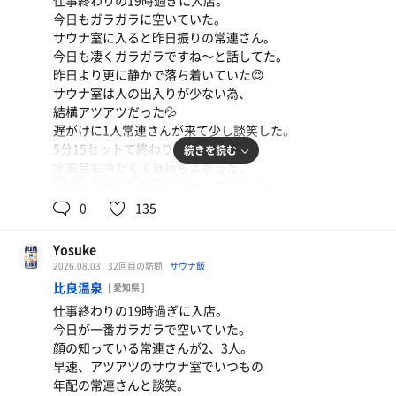
仕事終わりの19時過ぎに入店。
今日もガラガラに空いていた。
サウナ室に入ると昨日振りの常連さん。
今日も凄くガラガラですね〜と話してた。
昨日より更に静かで落ち着いていた😌
サウナ室は人の出入りが少ない為、
結構アツアツだった💦
遅がけに1人常連さんが来て少し談笑した。
5分15セットで終わり。
続きを読む
水風呂も冷たくて気持ちよかった。
104℃
18℃
男
サウナ後は打たせ湯に浸かってのんびり。
湯あがりに缶ポカを買って退店👋😴
0
135
Yosuke
2026.08.03
32回目の訪問
サウナ飯
比良温泉
[ 愛知県 ]
仕事終わりの19時過ぎに入店。
今日が一番ガラガラで空いていた。
顔の知っている常連さんが2、3人。
早速、アツアツのサウナ室でいつもの
年配の常連さんと談笑。