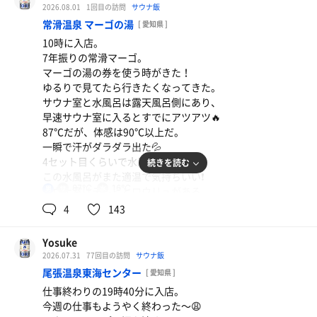
ととのいスペースが豊富になっていた。
2026.08.01
1回目の訪問
サウナ飯
水風呂が何よりも冷たくて良かった❗️😆
常滑温泉 マーゴの湯
[ 愛知県 ]
外気浴は風が吹いて気持ち良く、
10時に入店。
まるで田舎の家に帰ってきて
7年振りの常滑マーゴ。
くつろいでいる気分😌
マーゴの湯の券を使う時がきた！
故郷に帰ってきた時の気持ちになった。
ゆるりで見てたら行きたくなってきた。
実家は落ち着く〜ってな感じで😄笑
サウナ室と水風呂は露天風呂側にあり、
5分13セットを終えてから露天風呂につかり、
早速サウナ室に入るとすでにアツアツ🔥
1週間の疲れが癒された✨😊
87℃だが、体感は90℃以上だ。
何かサウナーの隠れ家みたいで良かった♪
一瞬で汗がダラダラ出た💦
今日は「ととのった〜☺️」を少し味わえた。
4セット目くらいで水風呂にドボン‼️
続きを読む
湯あがりは少し水分休憩をして、
この水風呂がまた適温で気持ちいい❗️
記念にバスタオルとフェイスタオルを購入。
87℃
16℃
男
サウナ室はテレビとロウリュがある。
今度は、まるは食堂で一杯やってみたいね🍺
ロウリュは金曜日のみ自動ロウリュだそう。
4
143
さぁ、帰って夕方は地元の夏まつりだ✨👊
11時30分にスタッフによるロウリュで
更にサウナ室はアツアツに🔥🥵
Yosuke
5分15セットでサウナは終わり。
2026.07.31
77回目の訪問
サウナ飯
水風呂を長めに浸かった😌
尾張温泉東海センター
[ 愛知県 ]
湯あがりは地元の牛乳屋さんの
仕事終わりの19時40分に入店。
瓶牛乳を購入🥛🐄
今週の仕事もようやく終わった〜😩