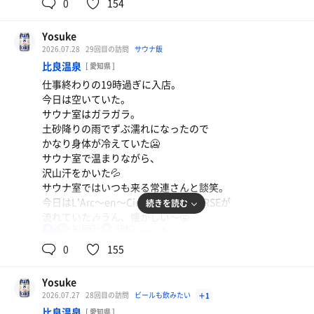
湯あがりの缶ポカを買って今日のサ活完了🫡
0
154
Yosuke
2026.07.28
29回目の訪問
サウナ飯
比良温泉
[ 愛知県 ]
仕事終わりの19時過ぎに入店。
今日は空いていた。
サウナ室はガラガラ。
土砂降りの雨でずぶ濡れになったので
かなり身体が冷えていた🥶
サウナ室で温まりながら、
沢山汗をかいた💦
サウナ室ではいつも来る常連さんと談笑。
オロポ
今日はL'Arc〜en〜CielのNEO UNIVERSEが
続きを読む
最高の一杯🍺✨
流れていた🎶うん、懐かしい〜😝
105℃
18℃
男
水風呂も調子良く冷たかった。
水
5分15セットで終わり。
0
155
湯あがりの缶ポカを買ってお帰り👋😆
Yosuke
2026.07.27
28回目の訪問
ビールも飲みたい
＋1
比良温泉
[ 愛知県 ]