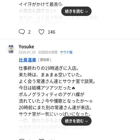
イイ汗がかけて最高💦
水風呂も調子ヨシ‼️
続きを読む
マグロ寿司
後半は、よく話す常連さんが遅くに来店。
寿司とビールは最高❗️
105℃
18℃
男
サウナ室で少しだけ談笑。
5分15セットで終わり。
2
146
麒麟一番搾り
湯あがりは缶ポカを買ってお帰り👋💤
Yosuke
2026.07.29
30回目の訪問
サウナ飯
関牛乳（コーヒー）
比良温泉
[ 愛知県 ]
仕事終わりの19時過ぎに入店。
来た時は、まぁまぁ空いていた。
よく会う常連さん達とサウナ室で談笑。
今日は結構アツアツだった🔥
ポルノグラフィティのアゲハ蝶が
流れていた♪今や懐歌となったか〜☺️
20時前にまた別の常連さん達が来店。
サウナ室が一気にいっぱいになった。
デカラ
一応、座れたからよかったかな。
続きを読む
炭酸が凄く効いている〜‼️
水風呂は今日も気持ち良かった😆
104℃
18℃
男
5分15セットで終わり。
水