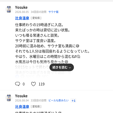
Yosuke
2026.08.05
34回目の訪問
サウナ飯
比良温泉
[ 愛知県 ]
仕事終わりの19時過ぎに入店。
来たばっかの時は貸切に近い状態。
いつも喋る常連さんと談笑。
サウナ室は丁度良い温度。
20時前に混み始め、サウナ室も満員に😅
それでも1人分は毎回座れるようになっていた。
やはり、水曜日はこの時間から混むね❗️🤔
水風呂は今日も気持ち良かった😆
5分15セットで終わり。
続きを読む
湯あがりは缶ポカを買って退店✨👋
105℃
18℃
男
0
119
Yosuke
2026.08.04
33回目の訪問
ビールも飲みたい
＋1
比良温泉
[ 愛知県 ]