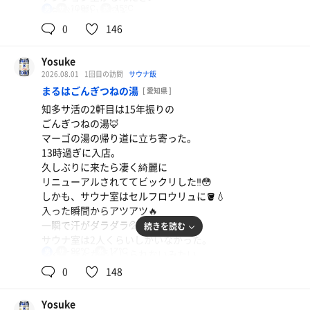
アサヒスーパードライ
100℃
15℃
男
外気浴は暑いね🥵☀️
途中、2階で40分クールダウン休憩📚☺️
0
146
午後も少しサウナに入った。
ポカリスエット
5分18セットで終わり。
Yosuke
後は源泉にユックリ浸かった。
2026.08.01
1回目の訪問
サウナ飯
やはり、ホームが一番落ち着くね😁
まるはごんぎつねの湯
[ 愛知県 ]
湯あがりは関牛乳（コーヒー）を購入。
知多サ活の2軒目は15年振りの
暑いからかき氷食べたくなるね〜🍧
ごんぎつねの湯🦊
来週は恒例の静岡出張で来れないから、
マーゴの湯の帰り道に立ち寄った。
向こうで出張サウナを楽しむぞ‼️
13時過ぎに入店。
久しぶりに来たら凄く綺麗に
リニューアルされててビックリした‼️😳
オロポ
しかも、サウナ室はセルフロウリュに🪣💧
今週も1週間乗り切るぞー‼️
入った瞬間からアツアツ🔥
一瞬で汗がダラダラ💦
続きを読む
水
サウナ室は2人くらいしかいなかった。
92℃
17℃
男
熱くて皆んな長くいられないみたい。
ロウリュを一杯かけただけで凄く熱くなる🥵
0
148
2杯かけたら灼熱過ぎてヤバイ‼️
外もサウナー仕様で椅子が沢山あり、
Yosuke