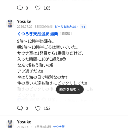
しばらく平日は仕事が終わるのが19時回るな。
比良温泉率高くなるかもね😅
0
165
まぁ、サウナ入れるだけ
オロポ
有難いと考えるべきか✨🤔
今日が一番暑かった〜‼️
Yosuke
今日は5分13セットで素早く終わらせた。
2026.07.20
88回目の訪問
ビールも飲みたい
＋1
週末にゆっくりサウナに入ることにしよう。
サントリーDAKARA PRO
くつろぎ天然温泉 湯楽
[ 愛知県 ]
湯あがりは缶ポカを買ってお帰り👋
9時〜12時半迄滞在。
朝9時〜10時半ごろは空いていた。
サウナ室は1発目から1番乗りだけど、
入った瞬間に100℃超え‼️😳
なんで⁉️もう熱いの⁉️
アツ過ぎだよ‼️
やはり海の日で特別なのか❓
仲の良い人達も熱さにビックリしてた‼️
熱さのビックリの後に水風呂の冷たさにも
続きを読む
ビックリ‼️
100℃
13℃
男
昨日より2℃くらい冷たくて気持ちよかった‼️
仲の良い人ひとりは6分浸かって足の感覚が
0
153
マヒったと言うくらい冷たさが
良かったみたい😅
Yosuke
途中、2階で30分涼しい中休憩📚
2026.07.19
1回目の訪問
サウナ飯