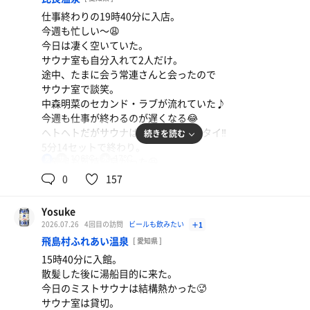
仕事終わりの19時40分に入店。
今週も忙しい〜😩
今日は凄く空いていた。
サウナ室も自分入れて2人だけ。
途中、たまに会う常連さんと会ったので
サウナ室で談笑。
中森明菜のセカンド・ラブが流れていた♪
オロポ
今週も仕事が終わるのが遅くなる😂
湯あがりのご褒美いただきます🍺😆
ヘトヘトだがサウナは毎日1回はイキタイ‼️
続きを読む
5分14セットで終わり。
水
106℃
17℃
男
水風呂も気持ち良かった😆
湯あがりは缶ポカを買ってお疲れ様👋
0
157
Yosuke
2026.07.26
4回目の訪問
ビールも飲みたい
＋1
飛島村ふれあい温泉
[ 愛知県 ]
15時40分に入館。
散髪した後に湯船目的に来た。
今日のミストサウナは結構熱かった🥵
サウナ室は貸切。