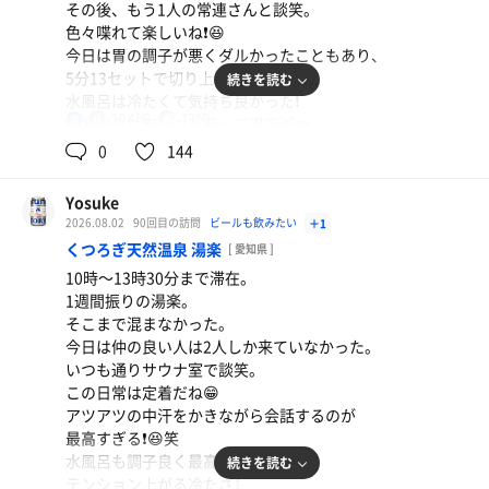
その後、もう1人の常連さんと談笑。
色々喋れて楽しいね❗️😆
今日は胃の調子が悪くダルかったこともあり、
5分13セットで切り上げた。
続きを読む
水風呂は冷たくて気持ち良かった❗️
104℃
17℃
男
湯あがりは缶ポカを買って退店👋💤
0
144
Yosuke
2026.08.02
90回目の訪問
ビールも飲みたい
＋1
くつろぎ天然温泉 湯楽
[ 愛知県 ]
10時〜13時30分まで滞在。
1週間振りの湯楽。
オロポ
そこまで混まなかった。
今日もイイ汗をかいたぞ！
今日は仲の良い人は2人しか来ていなかった。
いつも通りサウナ室で談笑。
ポカリスエット
この日常は定着だね😁
アツアツの中汗をかきながら会話するのが
ミートスパゲッティ
最高すぎる❗️😆笑
湯あがりビールは美味しい🍺😆
水風呂も調子良く最高‼️
続きを読む
テンション上がる冷たさ⤴️