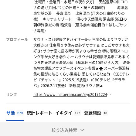
(土曜日・金曜日・木曜日の夜か夕方) 天然温泉中川コロ
ナの湯 (月1回か2回の日曜日・祝日の朝6時) 海津温
泉宙船の湯 長喜温泉 比良温泉 (月火の仕事終わりの
夜) キャナルリゾート 湯のや天然温泉 湯吉郎 (祝日の
朝6時) 楽だの湯 稲沢店 （寝る前の湯船目的＋はしごサウ
ナ専用）
プロフィール
サウナ・スパ健康アドバイザー💎✨ 三度の飯よりサウナが
大好き😘 仕事帰りや休みは必ずサウナ♨️ はしごサウナも大
好き❗️ サウナ室に居る時が何よりも幸せ😌 特に昭和ストロ
ング系が大好き🥵💦 ホームサウナは愛知県津島市にある く
つろぎ天然温泉湯楽♨️😬 （基本休日の10時から入店） 湯楽
名物の爆風アウフグースイベント参戦🔥🌪️ スーパー銭湯特
集の撮影に映るくらい湯楽を 愛している🥰♨️📺 （CBCテレ
ビ『チャント！』2025.5.15放送） (CBCテレビ『デララ
バ』2026.2.11放送） 新規開拓•サウナ旅🚙
リンク
https://www.instagram.com/riyo20171224?igsh=MXA2aDVvMzFpc3FraA%3D%3D&utm_source=qr
サ活
統計レポート
イキタイ
登録施設
279
177
13
絞り込み検索