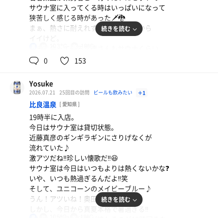
サウナ室に入ってくる時はいっぱいになって
狭苦しく感じる時があった🗡️🐉
まぁ、熱さに耐えれず直ぐに出てくから
続きを読む
イイけど。
103℃
18℃
男
たまに会って喋る常連さんもサウナくらい
全員でじゃなくて自分の好きなタイミングで
0
153
入れよ！ドラクエかよ！ってボヤいてたね😂笑
サウナ室の熱さは今日も105℃いかないくらい。
Yosuke
玉置浩二の田園が流れてたのは良かったよ♪😄
2026.07.21
25回目の訪問
ビールも飲みたい
＋1
水風呂はいつもよりほんの少しだけ温度が
比良温泉
[ 愛知県 ]
高かったかな？
19時半に入店。
外の気温が高い影響かな❓🤔
今日はサウナ室は貸切状態。
5分15セットで終わり。
近藤真彦のギンギラギンにさりげなくが
後は缶ポカを買ってお帰り✨👋
流れていた♪
関牛乳（コーヒー）
激アツだね‼️珍しい懐歌だ‼️😆
湯あがりは美味しい😋
サウナ室は今日はいつもよりは熱くないかな❓
いや、いつも熱過ぎるんだよ‼️笑
オロポ
そして、ユニコーンのメイビーブルー♪
アイスキャラメルラテ
オロポ飲んで寝るか😴
うん！アツいね！奥田民生さん🎶🎸
続きを読む
しかし、今日から真夏本格で暑過ぎる‼️
オロポ
105℃
18℃
男