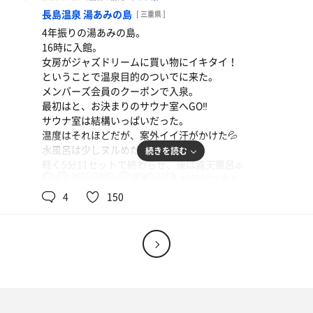
2階も結構空いていた。
長島温泉 湯あみの島
[ 三重県 ]
子供たちが楽しそうにはしゃいでいた👦
4年振りの湯あみの島。
午後も少しサウナをして5分18セットで完了。
16時に入館。
後は、炭酸泉でゆっくり♨️😌
女房がジャズドリームに買い物にイキタイ！
風呂あがりは関コーヒーを飲んだ🥛
ということで温泉目的のついでに来た。
今日は海の日だから塩の入浴剤が貰えた🧂
メンバーズ会員のクーポンで入泉。
最初はと、お決まりのサウナ室へGO‼️
サウナ室は結構いっぱいだった。
温度はそれほどだが、案外イイ汗がかけた💦
水風呂は少しヌルめだった。
続きを読む
軽く5分11セットで終わらせ、後は露天風呂♨️
80℃,70℃
20℃,22℃
男
露天風呂は綺麗な庭園🌳と川🏝️が展望できる。
湯はヌルめから熱めまである。
4
150
プレミアムエビス藍想う
オロポ
ヌルめが丁度気持ちよかった☺️
さぁー！飲むぞ🍺✨
ビールもイイがオロポが サウナあがりに一番かも🍺😆
湯あがりは大内山牛乳のコーヒー牛乳を
¥300で購入🐄🥛
伊右衛門
伊右衛門
久しぶりに来たがイイ湯だった😆✨
帰りの夕陽が綺麗だ🌇