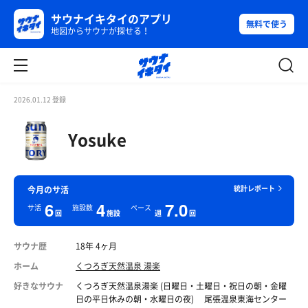
サウナイキタイのアプリ
無料で使う
地図からサウナが探せる！
2026.01.12 登録
Yosuke
統計レポート
今月のサ活
6
4
7.0
サ活
施設数
ペース
回
施設
週
回
サウナ歴
18年 4ヶ月
ホーム
くつろぎ天然温泉 湯楽
好きなサウナ
くつろぎ天然温泉湯楽 (日曜日・土曜日・祝日の朝・金曜
日の平日休みの朝・水曜日の夜) 尾張温泉東海センター