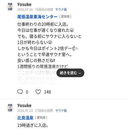
少し談笑して後は、湯あがりの
Yosuke
コーヒータイム☕️
2026.07.24
75回目の訪問
サウナ飯
尾張温泉東海センター
[ 愛知県 ]
仕事終わりの20時前に入店。
ポカリスエット
今日は仕事が遅くなり疲れた🥱
湯あがりに丁度良い🥫
でも、寝る前にサウナに入らないと
うなぎの蒲焼き
1日が終わらない😤
土用丑の日だから 期間限定のうなぎ寿司🍣
ポカリスエット
しかも今日はポイント2倍デー☝️✨
ということで早速サウナ室へ。
プレミアムモルツ
良い感じの熱さだね❗️
1週間振りの尾張温泉だけど
ここはやっぱり熱い‼️
続きを読む
麦茶
遅い時間だけど何人か
96℃
24℃
男
サウナに入りに来ていた。
全体的には空いていた。
0
148
イイ汗をかいたところで
5分14セットで終わり。
Yosuke
明日も仕事を終わらせてここに来るかね😁
2026.07.23
27回目の訪問
サウナ飯
比良温泉
[ 愛知県 ]
19時過ぎに入店。