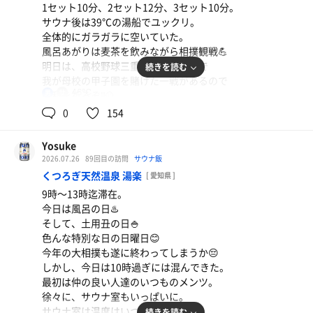
1セット10分、2セット12分、3セット10分。
サウナ後は39℃の湯船でユックリ。
全体的にガラガラに空いていた。
風呂あがりは麦茶を飲みながら相撲観戦💪
明日は、高校野球三重県大会の決勝で
続きを読む
我が母校の甲子園を賭けた一戦があるので
46℃
男
勝利を祈るぞ‼️⚾️
0
154
Yosuke
2026.07.26
89回目の訪問
サウナ飯
くつろぎ天然温泉 湯楽
[ 愛知県 ]
9時〜13時迄滞在。
今日は風呂の日♨️
そして、土用丑の日🍚
色んな特別な日の日曜日😊
今年の大相撲も遂に終わってしまうか😔
オロポ
しかし、今日は10時過ぎには混んできた。
今日も一日疲れた🥱
最初は仲の良い人達のいつものメンツ。
徐々に、サウナ室もいっぱいに。
水
サウナ室は温度はいつも通りだが、
続きを読む