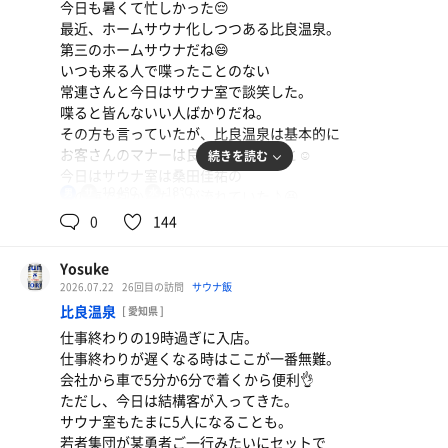
今日も暑くて忙しかった😔
最近、ホームサウナ化しつつある比良温泉。
第三のホームサウナだね😄
いつも来る人で喋ったことのない
常連さんと今日はサウナ室で談笑した。
喋ると皆んないい人ばかりだね。
その方も言っていたが、比良温泉は基本的に
お客さんのマナーは良い方だとのこと☺️
続きを読む
今日はサウナ室は桑田佳祐の
104℃
18℃
男
涙の海で抱かれたいが流れていた♪😆
高校生の頃良く聴いた曲だ。
0
144
夏が来たね〜☀️🌊🏄
サウナ室は後半は少し人が増えたね。
Yosuke
人が増えても温度は良い感じに熱い🔥
2026.07.22
26回目の訪問
サウナ飯
水風呂も調子ヨシ‼️
比良温泉
[ 愛知県 ]
5分15セットで終わり。
仕事終わりの19時過ぎに入店。
湯あがりは缶ポカを買っておやすみ👋💤
アクリ
仕事終わりが遅くなる時はここが一番無難。
美味い‼️🍺😆
会社から車で5分か6分で着くから便利👌
ただし、今日は結構客が入ってきた。
アクリ
サウナ室もたまに5人になることも。
若者集団が某勇者ご一行みたいにセットで