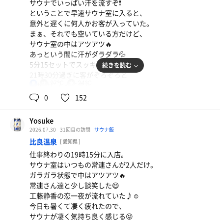
サウナでいっぱい汗を流すぞ❗️
ということで早速サウナ室に入ると、
意外と遅くに何人かお客が入っていた。
まぁ、それでも空いている方だけど、
サウナ室の中はアツアツ🔥
あっという間に汗がダラダラ💦
5分15セットでスッキリ😆✨
続きを読む
21時30分過ぎに客がぞろぞろと
97℃
24℃
男
遅がけに入ってきた。
明日は久しぶりに土曜日休み♪
0
152
サ活を存分に楽しむぞ❗️👊✨
Yosuke
2026.07.30
31回目の訪問
サウナ飯
比良温泉
[ 愛知県 ]
仕事終わりの19時15分に入店。
サウナ室はいつもの常連さんが2人だけ。
ガラガラ状態で中はアツアツ🔥
常連さん達と少し談笑した😄
工藤静香の恋一夜が流れていた♪☺️
今日も暑くて凄く疲れたので、
サウナが凄く気持ち良く感じる😝