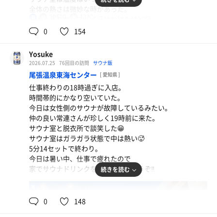
全体の熱さは微妙な時があった。
105℃
13℃
男
まぁ、それなりにイイ汗はかけたけど😅
水風呂は今日も気持ち−1℃くらい低い感じの
0
154
常滑牛乳（コーヒー）
キンキンの冷たさで快適だった✨😆
常滑牛乳美味しいね❗️
途中、30分2階でエアコンの効いた場所で
Yosuke
クールダウン🧊休憩📚
2026.07.25
76回目の訪問
サウナ飯
休憩後、スタッフの木村さんに
ポカリスエット
尾張温泉東海センター
[ 愛知県 ]
どうしても諦めきれない想いがあり、
仕事終わりの18時過ぎに入店。
例の魔中年さんのハットを
時間帯的にかなり空いていた。
もう一度聞きにいったがやはり無いと😩
今日は女性側のサウナが故障しているみたい。
自分のホームサウナを荒らされた感じで
仲の良い常連さんが珍しく19時前に来た。
モヤモヤしていた。
アサヒスーパードライ
サウナ室と脱衣所で談笑した😁
魔中年さんお力になれず申し訳ない❗️
今日も疲れた🥱
サウナ室はガラガラ状態で中は熱い🥵
お互いに管理に気をつけましょう。
5分14セットで終わり。
それとこれに懲りずに引き続き顔を
水
今日は暑い中、仕事で疲れたので
出しに遊びに来てくださいね🥺
家でサウナドリンクを飲んでととのうぞ‼️
続きを読む
そして、午後はサウナ室はガラガラに。
サウナ室はアツアツになっていた🔥
96℃
23℃
男
5分か6分20セットで終わり。
0
148
炭酸泉に浸かっていたらスタッフ井上くんと
バッタリ❗️勤務前の軽くサウナみたい。