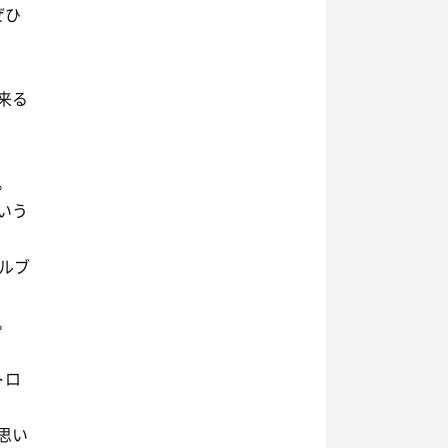
ぜひ
来る
。
いう
ルブ
。
トロ
思い