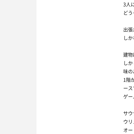
3人
どう
出張
しか
建物
しか
味の
1階
ース
ゲー
サウ
ウリ
オー