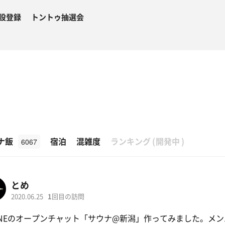
設登録
トントゥ抽選会
β
ナ飯
宿泊
混雑度
ランキング
(
開発中
)
6067
とめ
2020.06.25
1
回目の訪問
INEのオープンチャット「サウナ@新潟」作ってみました。メン