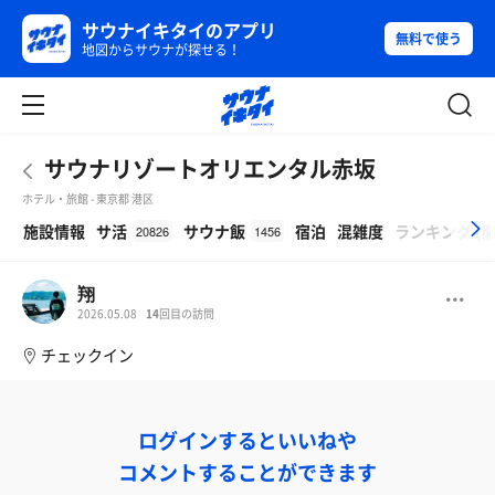
サウナイキタイのアプリ
無料で使う
地図からサウナが探せる！
サウナリゾートオリエンタル赤坂
ホテル・旅館 - 東京都 港区
β
施設情報
サ活
サウナ飯
宿泊
混雑度
ランキング
(
20826
1456
翔
2026.05.08
14
回目の訪問
チェックイン
ログインするといいねや
コメントすることができます