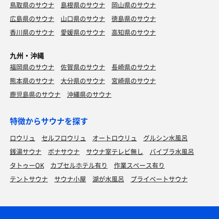
鳥取県のサウナ
島根県のサウナ
岡山県のサウナ
広島県のサウナ
山口県のサウナ
徳島県のサウナ
香川県のサウナ
愛媛県のサウナ
高知県のサウナ
九州・沖縄
福岡県のサウナ
佐賀県のサウナ
長崎県のサウナ
熊本県のサウナ
大分県のサウナ
宮崎県のサウナ
鹿児島県のサウナ
沖縄県のサウナ
特徴からサウナを探す
ロウリュ
セルフロウリュ
オートロウリュ
グルシン水風呂
銭湯サウナ
ボナサウナ
サウナ室テレビ無し
バイブラ水風呂
タトゥーOK
カプセルホテル有り
作業スペース有り
テントサウナ
サウナ小屋
湖が水風呂
プライベートサウナ