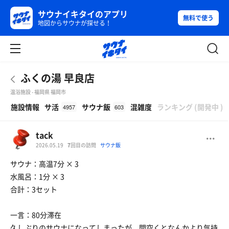
サウナイキタイのアプリ
無料で使う
地図からサウナが探せる！
ふくの湯 早良店
温浴施設 - 福岡県 福岡市
β
施設情報
サ活
サウナ飯
混雑度
ランキング
(
開発中
)
4957
603
tack
2026.05.19
7
回目の訪問
サウナ飯
サウナ：高温7分 × 3
水風呂：1分 × 3
合計：3セット
一言：80分滞在
久しぶりのサウナになってしまったが、間空くとなんかより気持