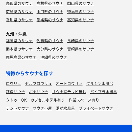
鳥取県のサウナ
島根県のサウナ
岡山県のサウナ
広島県のサウナ
山口県のサウナ
徳島県のサウナ
香川県のサウナ
愛媛県のサウナ
高知県のサウナ
九州・沖縄
福岡県のサウナ
佐賀県のサウナ
長崎県のサウナ
熊本県のサウナ
大分県のサウナ
宮崎県のサウナ
鹿児島県のサウナ
沖縄県のサウナ
特徴からサウナを探す
ロウリュ
セルフロウリュ
オートロウリュ
グルシン水風呂
銭湯サウナ
ボナサウナ
サウナ室テレビ無し
バイブラ水風呂
タトゥーOK
カプセルホテル有り
作業スペース有り
テントサウナ
サウナ小屋
湖が水風呂
プライベートサウナ