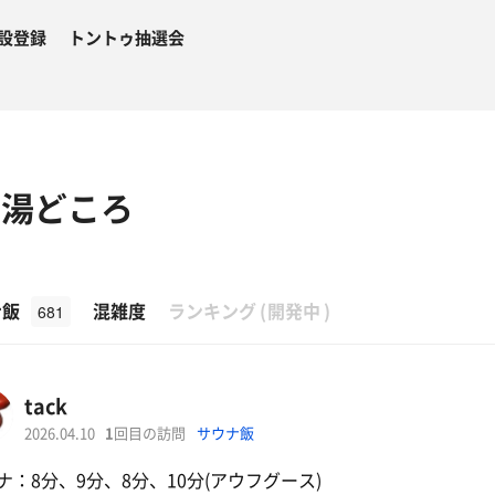
設登録
トントゥ抽選会
の湯どころ
β
ナ飯
混雑度
ランキング
(
開発中
)
681
tack
2026.04.10
1
回目の訪問
サウナ飯
ナ：8分、9分、8分、10分(アウフグース)