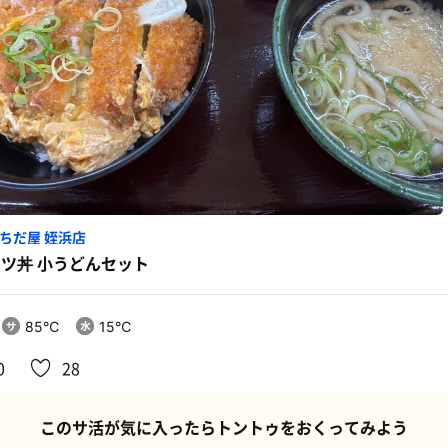
ちだ屋 姪浜店
ツ丼 小うどんセット
85℃
15℃
0
28
このサ活が気に入ったらトントゥをおくってみよう