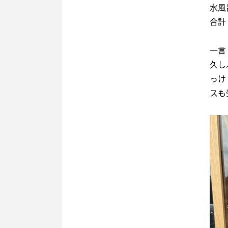
水風
合計
一言
久し
っけ
スも