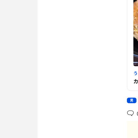
う
カ
男