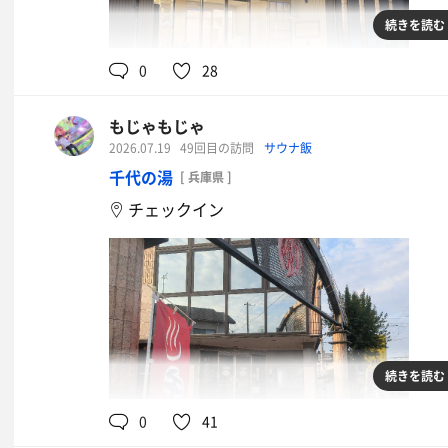
続きを読む
0
28
もじゃもじゃ
2026.07.19
49回目の訪問
サウナ飯
千代の湯
[ 兵庫県 ]
チェックイン
続きを読む
0
41