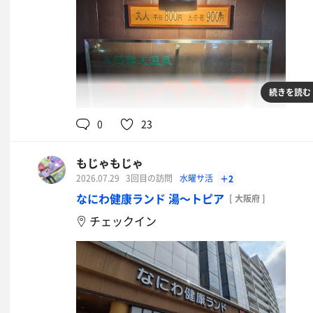
続きを読む
0
23
もじゃもじゃ
2026.07.29
3回目の訪問
水曜サ活
＋2
なにわ健康ランド 湯〜トピア
[ 大阪府 ]
チェックイン