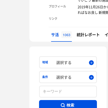
サいこう 最新の施
プロフィール
2019年11月2
ればなお良し 新規
リンク
サ活
統計レポート
1063
選択する
地域
選択する
条件
検索