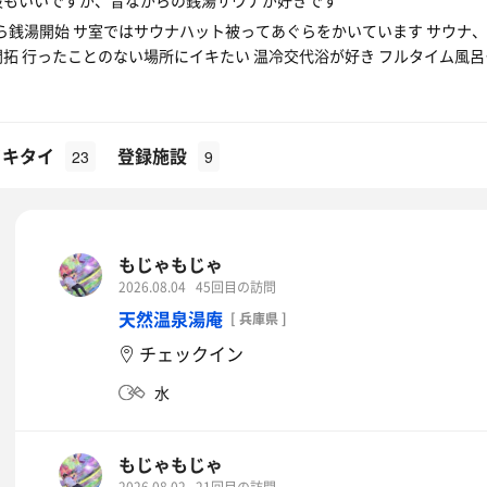
設もいいですが、昔ながらの銭湯サウナが好きです
6日から銭湯開始 サ室ではサウナハット被ってあぐらをかいています サウ
開拓 行ったことのない場所にイキたい 温冷交代浴が好き フルタイム風
イキタイ
登録施設
23
9
もじゃもじゃ
2026.08.04
45回目の訪問
天然温泉湯庵
[ 兵庫県 ]
チェックイン
水
もじゃもじゃ