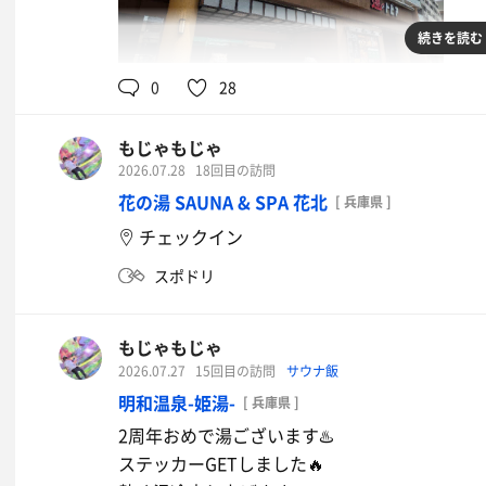
続きを読む
0
28
もじゃもじゃ
2026.07.28
18回目の訪問
水
花の湯 SAUNA & SPA 花北
[ 兵庫県 ]
チェックイン
スポドリ
もじゃもじゃ
2026.07.27
15回目の訪問
サウナ飯
明和温泉-姫湯-
[ 兵庫県 ]
2周年おめで湯ございます♨️
ステッカーGETしました🔥