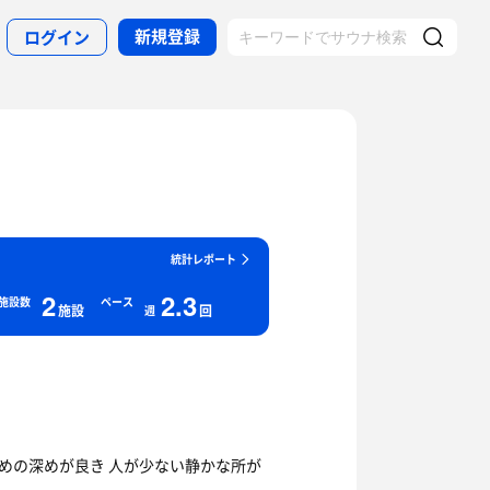
新規登録
ログイン
統計レポート
2
2.3
施設数
ペース
施設
回
週
低めの深めが良き 人が少ない静かな所が