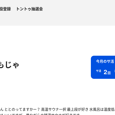
設登録
トントゥ抽選会
もじゃ
今月のサ活
2
サ活
回
ん ととのってますかー？ 高温サウナ一択 最上段が好き 水風呂は温度