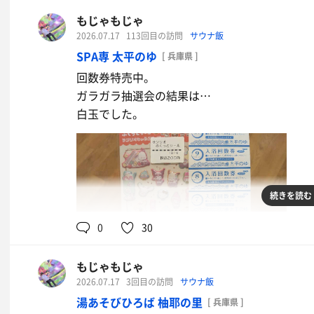
もじゃもじゃ
2026.07.17
113回目の訪問
サウナ飯
SPA専 太平のゆ
[ 兵庫県 ]
回数券特売中。
ガラガラ抽選会の結果は…
白玉でした。
続きを読む
0
30
もじゃもじゃ
2026.07.17
3回目の訪問
サウナ飯
湯あそびひろば 柚耶の里
[ 兵庫県 ]