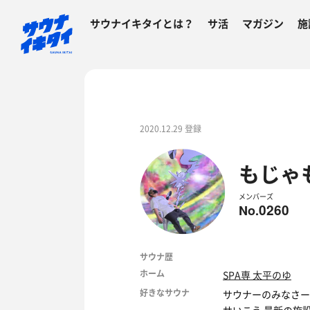
サウナイキタイとは？
サ活
マガジン
施
2020.12.29 登録
もじゃ
メンバーズ
0260
No.
サウナ歴
ホーム
SPA専 太平のゆ
好きなサウナ
サウナーのみなさー