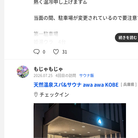
熱く温冷申し上げます♨️
当面の間、駐車場が変更されているので要注意
第一駐車場
続きを読む
姫湯ウラ 4台
0
31
第二駐車場
あいえる駐車場 4台
もじゃもじゃ
※17時以降利用可(日曜は終日利用可)
2026.07.25
4回目の訪問
サウナ飯
天然温泉スパ&サウナ awa awa KOBE
[ 兵庫県 ]
第三駐車場
チェックイン
白髪染め専門店color駐車場 4台
※17時以降利用可(日曜は終日利用可)