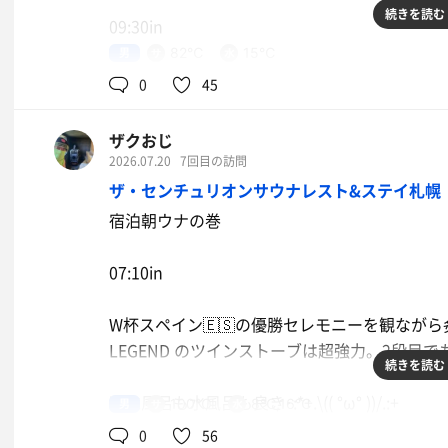
続きを読む
09:30in
18:15out
男
82℃
15℃
蝉の声が耳をつんざく。
0
45
お疲れサまでした。
身を清めてセルフロウリュお座敷サウナへ。鉄
ザクおじ
ろにスタッキングされてる。良き傾向。先客は
2026.07.20
7回目の訪問
杯掛けてアチアチを楽しむ。良き･:*+.\(( °ω° ))/.
ザ・センチュリオンサウナレスト&ステイ札幌
宿泊朝ウナの巻
札内川伏流水のキリリと冷えた水風呂良き( ´ ▽ 
醤油野菜チャーシューバター
ラー🍜
07:10in
外気浴は蝉の声が大き過ぎてイマイチ集中でき
で耳栓をして、ととのう。
水
W杯スペイン🇪🇸の優勝セレモニーを観ながら炙られる
*･゜ﾟ･*:.｡..｡.:*･'(*ﾟ▽ﾟ*)'･*:.｡. .｡.:*･゜ﾟ･*
LEGEND のツインストーブは超強力。2段目でもヤ
麦茶
続きを読む
セルフロウリュお座敷サウナ12-15分
冷水風呂も水風呂も良き･:*+.\(( °ω° ))/.:+
男
100℃
8℃,16℃
水風呂2-3分
0
56
外気浴5-6分