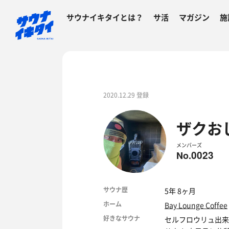
サウナイキタイとは？
サ活
マガジン
施
2020.12.29 登録
ザクお
メンバーズ
0023
No.
サウナ歴
5年 8ヶ月
ホーム
Bay Lounge Coffee
好きなサウナ
セルフロウリュ出来