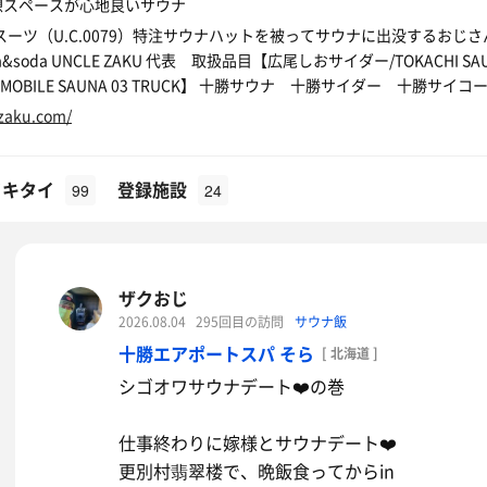
憩スペースが心地良いサウナ
ビルスーツ（U.C.0079）特注サウナハットを被ってサウナに出没するお
&soda UNCLE ZAKU 代表 取扱品目【広尾しおサイダー/TOKACHI S
BILE SAUNA 03 TRUCK】 十勝サウナ 十勝サイダー 十勝サイコ
zaku.com/
イキタイ
登録施設
99
24
ザクおじ
2026.08.04
295回目の訪問
サウナ飯
十勝エアポートスパ そら
[ 北海道 ]
シゴオワサウナデート❤️の巻
仕事終わりに嫁様とサウナデート❤️
更別村翡翠楼で、晩飯食ってからin