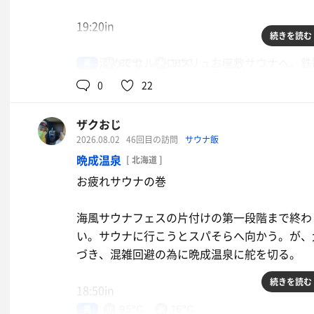
19:20in
続きを読む
身を清めてセルフロウリュお座敷サウナへ。鉄
男
82℃
16℃
っと無いかも。ロウリュで湿度調整。良き･:*+.\(( °ω
0
22
水風呂、外気浴+足湯、共に良き。
ザクおじ
*･゜ﾟ･*:.｡..｡.:*･'(*ﾟ▽ﾟ*)'･*:.｡. .｡.:*･゜ﾟ･*
2026.08.02
46回目の訪問
サウナ飯
晩成温泉
[ 北海道 ]
セルフロウリュお座敷サウナ8-15分
お疲れサウナの巻
水風呂2分
外気浴+足湯5-7分
海風サウナフェスの片付けの第一段階まで終わ
3セット
い。サウナに行こうとスパそらへ向かう。が、
づき、混雑回避の為に晩成温泉に舵を切る。
21:00out
続きを読む
18:50in
お疲れサまでした。
男
95℃
16℃