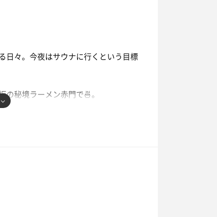
る日々。今夜はサウナに行くという目標
坂の秘境ラーメン赤門で🍜。
客に断りを入れて遠慮がちに軽く4杯掛
て、雨が当たらない場所で外気浴+足