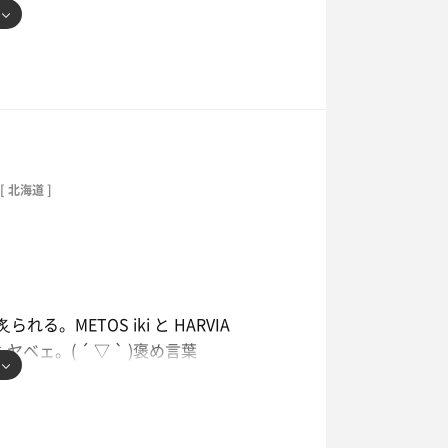
瓶無しDAY。洗い場椅子は入り口のとこ
ザクおじ入室と同時に退室して貸切。6
:+
[ 北海道 ]
` )
ず、2回目と3回目は濡れたティッシュ
。METOS iki と HARVIA
ベェ。( ´ ▽ ` )褒め言葉