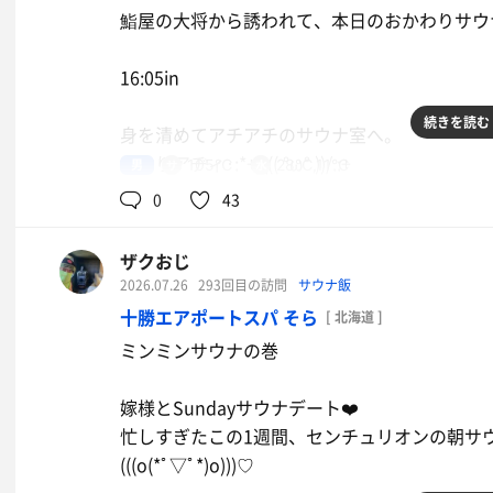
鮨屋の大将から誘われて、本日のおかわりサウナ。( 
セルフロウリュお座敷サウナ12-15分
水風呂2分
生姜焼き定食
16:05in
外気浴+足湯5-7分
まー！
3セット
続きを読む
身を清めてアチアチのサウナ室へ。
やさしい麦茶
やはりアヂィ･:*+.\(( °ω° ))/.:+
男
105℃
28℃,11℃
20:00out
良き
0
43
お疲れサまでした。
井戸水のよく冷えた水風呂とバイブラレス不感湯の
ザクおじ
2026.07.26
293回目の訪問
サウナ飯
風呂縁休憩して、麦茶を給水する。良き･:*+.\(( °ω° 
十勝エアポートスパ そら
[ 北海道 ]
ミンミンサウナの巻
サウナ7-10分
水風呂1-2分
嫁様とSundayサウナデート❤️
バイブラレス不感湯4-7分
忙しすぎたこの1週間、センチュリオンの朝サ
風呂縁休憩1-2分
(((o(*ﾟ▽ﾟ*)o)))♡
4セット