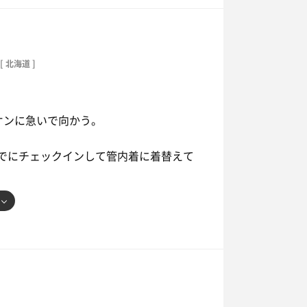
。良き･:*+.\(( °ω° ))/.:+
[ 北海道 ]
寝サイコー！
リオンに急いで向かう。
回までにチェックインして管内着に着替えて
長くなってた。(*´-`)