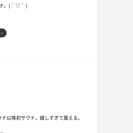
´ ▽ ` )
冷冷交代浴は本日も神(*'▽'*)
))/.:+
ウナ以降初サウナ。嬉しすぎて震える。