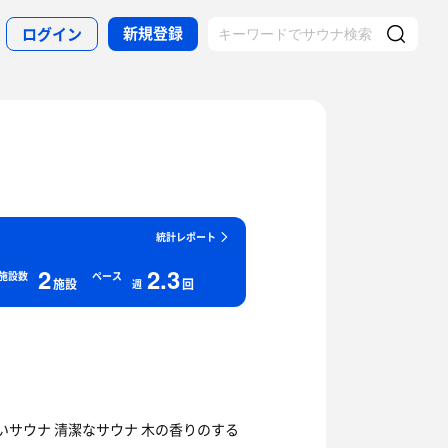
新規登録
ログイン
統計レポート
2
2.3
施設数
ペース
施設
回
週
いサウナ 清潔なサウナ 木の香りのする