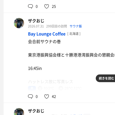
まず飯。
0
25
生姜焼き定食を食らう。
ザクおじ
身を清めて、ヨード泉で湯通ししてからHBC
2026.07.31
299回目の訪問
サウナ飯
先客に断りを入れて4杯ロウリュさせていただき蒸される。良
Bay Lounge Coffee
[ 北海道 ]
会合前サウナの巻
掛湯で汗を流して、水道掛け流しの水風呂良き･:*+.\(( 
東京港振興協会様と十勝港港湾振興会の懇親会
外気浴スペースに出たら蚊🦟がいらっしゃる
16:45in
サウナ7-10分
水風呂2分
続きを読む
ハットレス故に写真レス
休憩4-7分
男
103℃
28℃,12℃
3セット
サウナ7-10分
0
42
水風呂2分
20:30out
バイブラ不感湯4-6分
ザクおじ
3セット