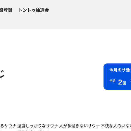
設登録
トントゥ抽選会
じ
今月のサ活
2
サ活
回
るサウナ 湿度しっかりなサウナ 人が多過ぎないサウナ 不快な人のいな