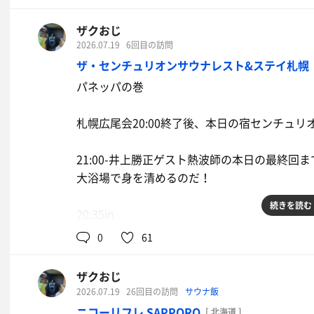
外気が感じられる不感湯脇のインフィニティチェアーで休憩
3セット
ザクおじ
サウナ8-10分
2026.07.19
6回目の訪問
11:15out
水風呂1-3分
ザ・センチュリオンサウナレスト&ステイ札幌
休憩4-5分
パネッパの巻
帰り道に更別村翡翠楼にてランチして帰宅。昼
2セット
*･゜ﾟ･*:.｡..｡.:*･'(*ﾟ▽ﾟ*)'･*:.｡. .｡.:*･゜ﾟ･*
札幌広尾会20:00終了後、本日の宿センチュ
08:00out
21:00-井上勝正ゲスト熱波師の本日の最終
広尾に帰る。
大浴場で身を清めるのだ！
続きを読む
20:35in
0
61
洗い場満席御礼。ようやく身を清めたら既に行列が
ザクおじ
急いで並ぶ。
2026.07.19
26回目の訪問
サウナ飯
ニコーリフレ SAPPORO
[ 北海道 ]