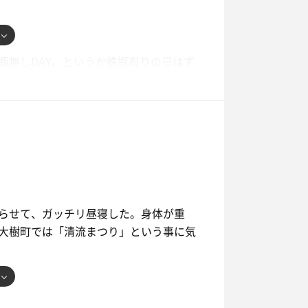
瓶無しDAY。というか鉄瓶有りの日はず
° ))/.:+
らせて、ガッチリ昼寝した。身体が重
大樹町では「清流まつり」という事に気