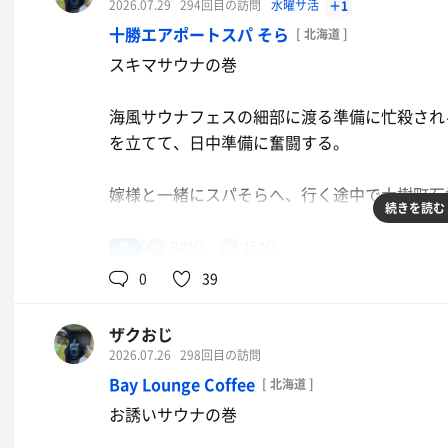
2026.07.29
294回目の訪問
水曜サ活
＋1
お疲れサまでした。
十勝エアポートスパ そら
エビあんかけ飯/鶏塩ラーメン
[ 北海道 ]
17:50out
まー！
スキマサウナの巻
鮨正で会食
水
海風サウナフェスの細部に渡る準備に忙殺され
んまかった。
を立てて、日中準備に奮闘する。
嫁様と一緒にスパそらへ、行く途中で大樹町石
続きを読む
18:20in
男
82℃
15℃
0
39
身を清めてセルフロウリュお座敷サウナへ。先
け回す。良き･:*+.\(( °ω° ))/.:+
ザクおじ
2026.07.26
298回目の訪問
札内川伏流水のキリリとした水風呂で身を締め
Bay Lounge Coffee
[ 北海道 ]
八角の軍艦焼き
湯。良き♪
お誘いサウナの巻
んまー！
*･゜ﾟ･*:.｡..｡.:*･'(*ﾟ▽ﾟ*)'･*:.｡. .｡.:*･゜ﾟ･*