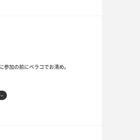
ラジオの流れるサウナ室へ。
き･:*+.\(( °ω° ))/.:+
°ω° ))/.:+
に参加の前にベラコでお清め。
ので、脱衣所で扇風機休憩。