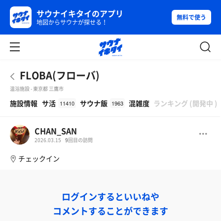
サウナイキタイのアプリ
無料で使う
地図からサウナが探せる！
FLOBA(フローバ)
温浴施設 - 東京都 三鷹市
β
施設情報
サ活
サウナ飯
混雑度
ランキング
(
開発中
)
11410
1963
CHAN_SAN
2026.03.15
9
回目の訪問
チェックイン
ログインするといいねや
コメントすることができます