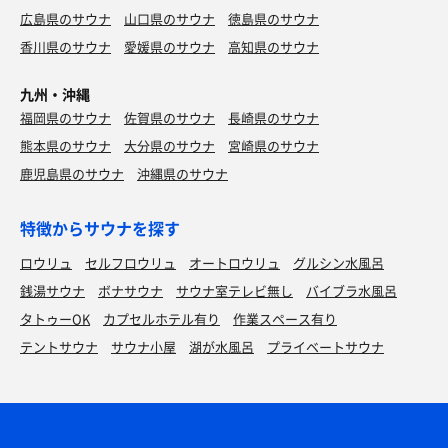
広島県のサウナ
山口県のサウナ
徳島県のサウナ
香川県のサウナ
愛媛県のサウナ
高知県のサウナ
九州・沖縄
福岡県のサウナ
佐賀県のサウナ
長崎県のサウナ
熊本県のサウナ
大分県のサウナ
宮崎県のサウナ
鹿児島県のサウナ
沖縄県のサウナ
特徴からサウナを探す
ロウリュ
セルフロウリュ
オートロウリュ
グルシン水風呂
銭湯サウナ
ボナサウナ
サウナ室テレビ無し
バイブラ水風呂
タトゥーOK
カプセルホテル有り
作業スペース有り
テントサウナ
サウナ小屋
湖が水風呂
プライベートサウナ