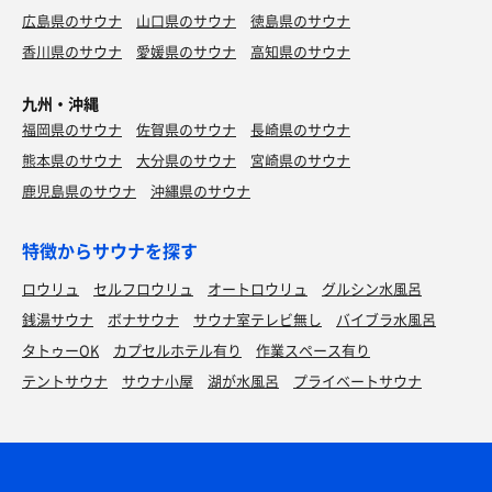
広島県のサウナ
山口県のサウナ
徳島県のサウナ
香川県のサウナ
愛媛県のサウナ
高知県のサウナ
九州・沖縄
福岡県のサウナ
佐賀県のサウナ
長崎県のサウナ
熊本県のサウナ
大分県のサウナ
宮崎県のサウナ
鹿児島県のサウナ
沖縄県のサウナ
特徴からサウナを探す
ロウリュ
セルフロウリュ
オートロウリュ
グルシン水風呂
銭湯サウナ
ボナサウナ
サウナ室テレビ無し
バイブラ水風呂
タトゥーOK
カプセルホテル有り
作業スペース有り
テントサウナ
サウナ小屋
湖が水風呂
プライベートサウナ