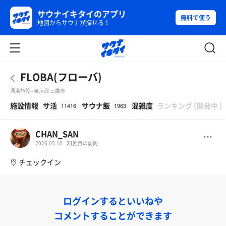
サウナイキタイのアプリ
無料で使う
地図からサウナが探せる！
FLOBA(フローバ)
温浴施設 - 東京都 三鷹市
β
施設情報
サ活
サウナ飯
混雑度
ランキング
(
開発中
)
11416
1963
CHAN_SAN
2026.05.10
21
回目の訪問
チェックイン
ログインするといいねや
コメントすることができます