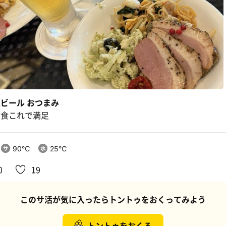
ビール おつまみ
夕食これで満足
90℃
25℃
0
19
このサ活が気に入ったらトントゥをおくってみよう
トントゥをおくる