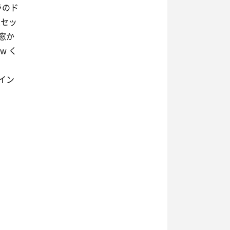
ラのド
2セッ
窓か
w く
イン