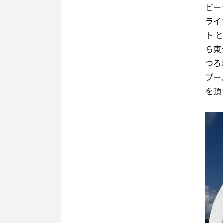
ビー
ライ
ト 
ら東
つろ
プー
を頂