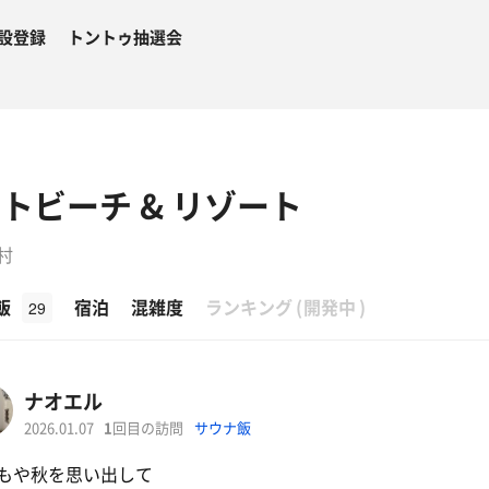
設登録
トントゥ抽選会
トビーチ & リゾート
村
β
飯
宿泊
混雑度
ランキング
(
開発中
)
29
ナオエル
2026.01.07
1
回目の訪問
サウナ飯
もや秋を思い出して