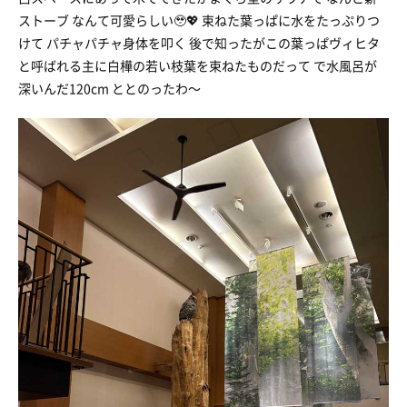
ストーブ なんて可愛らしい🥹💖 束ねた葉っぱに水をたっぷりつ
けて パチャパチャ身体を叩く 後で知ったがこの葉っぱヴィヒタ
と呼ばれる主に白樺の若い枝葉を束ねたものだって で水風呂が
深いんだ120cm ととのったわ〜