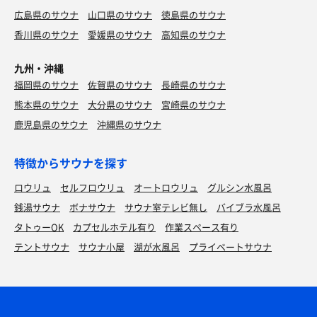
広島県のサウナ
山口県のサウナ
徳島県のサウナ
香川県のサウナ
愛媛県のサウナ
高知県のサウナ
九州・沖縄
福岡県のサウナ
佐賀県のサウナ
長崎県のサウナ
熊本県のサウナ
大分県のサウナ
宮崎県のサウナ
鹿児島県のサウナ
沖縄県のサウナ
特徴からサウナを探す
ロウリュ
セルフロウリュ
オートロウリュ
グルシン水風呂
銭湯サウナ
ボナサウナ
サウナ室テレビ無し
バイブラ水風呂
タトゥーOK
カプセルホテル有り
作業スペース有り
テントサウナ
サウナ小屋
湖が水風呂
プライベートサウナ