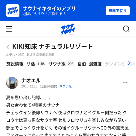
サウナイキタイのアプリ
無料で使う
地図からサウナが探せる！
KIKI知床 ナチュラルリゾート
ホテル・旅館 - 北海道 斜里郡斜里町
β
施設情報
サ活
サウナ飯
宿泊
混雑度
ランキング
(
開
1158
225
ナオエル
2025.12.12
1
回目の訪問
サウナ飯
夏を思い出し記録、、、
男女合わせて4種類のサウナ
チェックイン後即サウナへ 夜はクロウナとイグルー側だった ク
ロウナは真っ黒なサウナ室 セルフロウリュを楽しみながら暗い
部屋でじっくり汗をかく その後イグルーサウナへGO 外の露天風
呂スペースにあって木でできたかまくら型のサウナで なんと薪