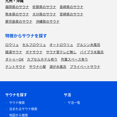
九州・沖縄
福岡県のサウナ
佐賀県のサウナ
長崎県のサウナ
熊本県のサウナ
大分県のサウナ
宮崎県のサウナ
鹿児島県のサウナ
沖縄県のサウナ
特徴からサウナを探す
ロウリュ
セルフロウリュ
オートロウリュ
グルシン水風呂
銭湯サウナ
ボナサウナ
サウナ室テレビ無し
バイブラ水風呂
タトゥーOK
カプセルホテル有り
作業スペース有り
テントサウナ
サウナ小屋
湖が水風呂
プライベートサウナ
サウナを探す
サ活
サウナ検索
サ活一覧
泊まれるサウナ検索
地図から検索