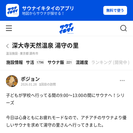
サウナイキタイのアプリ
無料で使う
地図からサウナが探せる！
深大寺天然温泉 湯守の里
温浴施設 - 東京都 調布市
β
施設情報
サ活
サウナ飯
混雑度
ランキング
(
開発中
)
1796
221
ポジョン
2026.01.28
1
回目の訪問
子どもが学校へ行ってる間の9:00〜13:00の間にサウナへ！シリ
ーズ
今日は心身ともにお疲れモードなので、アチアチのサウナより優
しいサウナを求めて湯守の里さんへ行ってきました。