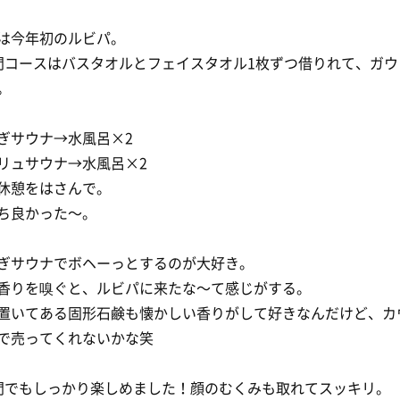
は今年初のルビパ。
間コースはバスタオルとフェイスタオル1枚ずつ借りれて、ガウ
。
ぎサウナ→水風呂×2
リュサウナ→水風呂×2
休憩をはさんで。
ち良かった〜。
ぎサウナでボヘーっとするのが大好き。
香りを嗅ぐと、ルビパに来たな〜て感じがする。
置いてある固形石鹸も懐かしい香りがして好きなんだけど、カ
で売ってくれないかな笑
間でもしっかり楽しめました！顔のむくみも取れてスッキリ。