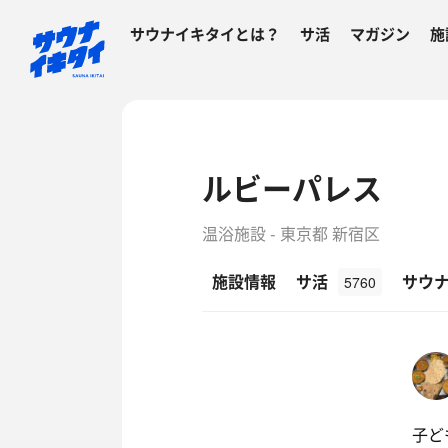
サウナイキタイとは？
サ活
マガジン
施
ルビーパレス
温浴施設 - 東京都 新宿区
施設情報
サ活
サウ
5760
子ど