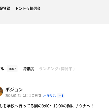
設登録
トントゥ抽選会
β
ナ飯
混雑度
ランキング
(
開発中
)
1097
ポジョン
2026.01.21
1
回目の訪問
水曜サ活
＋1
もを学校へ行ってる間の9:00〜13:00の間にサウナへ！