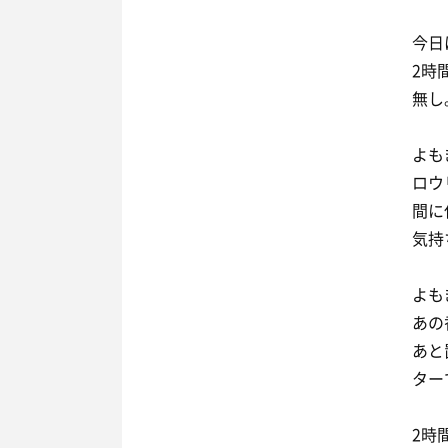
今日
2時
無し
よも
ロウ
間に
気持
よも
あの
あと
ター
2時