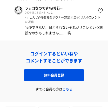
ラッコなのです🦦(修行中)
2026.05.15 17:48
1
しんじ@爆食社畜サウナー(硫黄泉苦手)
さんの
コメント
に返信
我慢できない、耐えられないそれがリフレという施
設なのかもしれません.........笑
ログインするといいねや
コメントすることができます
無料会員登録
すでに会員の方は
こちら