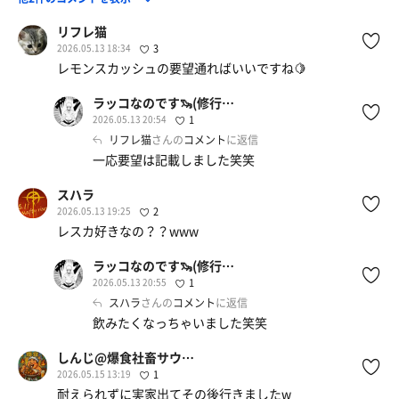
リフレ猫
2026.05.13 18:34
3
レモンスカッシュの要望通ればいいですね🍋
ラッコなのです🦦(修行中)
2026.05.13 20:54
1
リフレ猫
さんの
コメント
に返信
一応要望は記載しました笑笑
スハラ
2026.05.13 19:25
2
レスカ好きなの？？www
ラッコなのです🦦(修行中)
2026.05.13 20:55
1
スハラ
さんの
コメント
に返信
飲みたくなっちゃいました笑笑
しんじ@爆食社畜サウナー(硫黄泉苦手)
2026.05.15 13:19
1
耐えられずに実家出てその後行きましたw