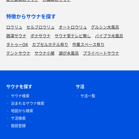
特徴からサウナを探す
ロウリュ
セルフロウリュ
オートロウリュ
グルシン水風呂
銭湯サウナ
ボナサウナ
サウナ室テレビ無し
バイブラ水風呂
タトゥーOK
カプセルホテル有り
作業スペース有り
テントサウナ
サウナ小屋
湖が水風呂
プライベートサウナ
サウナを探す
サ活
サウナ検索
サ活一覧
泊まれるサウナ検索
地図から検索
サ活検索
施設登録