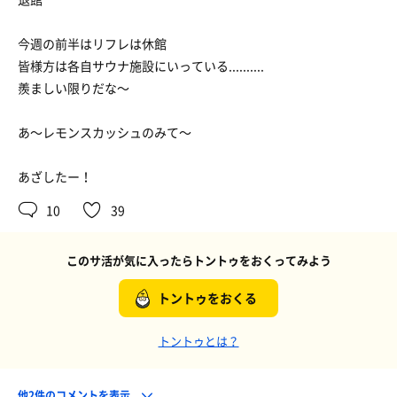
今週の前半はリフレは休館
皆様方は各自サウナ施設にいっている..........
羨ましい限りだな〜
あ〜レモンスカッシュのみて〜
あざしたー！
10
39
このサ活が気に入ったらトントゥをおくってみよう
トントゥをおくる
トントゥとは？
他2件のコメントを表示