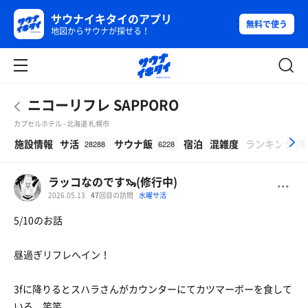
サウナイキタイのアプリ
無料で使う
地図からサウナが探せる！
ニコーリフレ SAPPORO
カプセルホテル - 北海道 札幌市
β
施設情報
サ活
サウナ飯
宿泊
混雑度
ランキング
(
28288
6228
ラッコなのです🦦(修行中)
2026.05.13
47
回目の訪問
水曜サ活
5/10のお話
昼過ぎリフレへイン！
3fに降りるとスハラさんがカウンターにてカツマーボーを食して
いる 笑笑