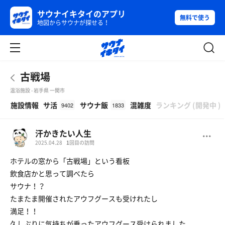
サウナイキタイのアプリ
無料で使う
地図からサウナが探せる！
古戦場
温浴施設 - 岩手県 一関市
β
施設情報
サ活
サウナ飯
混雑度
ランキング
(
開発中
)
9402
1833
汗かきたい人生
2025.04.28
1
回目の訪問
ホテルの窓から「古戦場」という看板
飲食店かと思って調べたら
サウナ！？
たまたま開催されたアウフグースも受けれたし
満足！！
久しぶりに気持ちが乗ったアウフグース受けられました