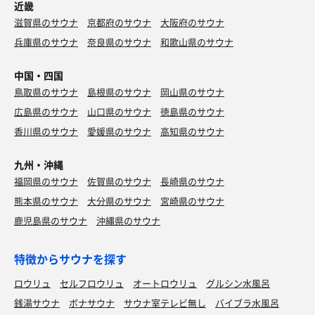
近畿
滋賀県のサウナ
京都府のサウナ
大阪府のサウナ
兵庫県のサウナ
奈良県のサウナ
和歌山県のサウナ
中国・四国
鳥取県のサウナ
島根県のサウナ
岡山県のサウナ
広島県のサウナ
山口県のサウナ
徳島県のサウナ
香川県のサウナ
愛媛県のサウナ
高知県のサウナ
九州・沖縄
福岡県のサウナ
佐賀県のサウナ
長崎県のサウナ
熊本県のサウナ
大分県のサウナ
宮崎県のサウナ
鹿児島県のサウナ
沖縄県のサウナ
特徴からサウナを探す
ロウリュ
セルフロウリュ
オートロウリュ
グルシン水風呂
銭湯サウナ
ボナサウナ
サウナ室テレビ無し
バイブラ水風呂