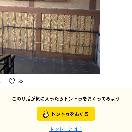
0
38
このサ活が気に入ったらトントゥをおくってみよう
トントゥをおくる
トントゥとは？