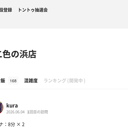
設登録
トントゥ抽選会
二色の浜店
β
ナ飯
混雑度
ランキング
(
開発中
)
168
kura
2026.06.04
1
回目の訪問
ナ：8分 × 2