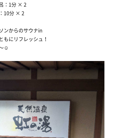
呂：1分 × 2
10分 × 2
ソンからのサウナin
ともにリフレッシュ！
〜☺️