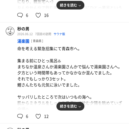
になり、親友宅へ💨
ワーアップ効果が凄い。凄十💪
続きを読む
なんやかんやで飲む事となり、飲む前にひとっ風呂という
ことで2日連続の湯楽園さんへ。
6
16
TVではギャル曽根が爆食しているが、目の前にも爆食王が
いる。つっちさんもイケるんじゃないかなコレ…と思いな
寝不足ということもあってか、1セット目の休憩でデッキ
がら観てました😁
秒の男
チェアで寝落ち…。
2026.06.12
7回目の訪問
サウナ飯
サバ背脂もりそば(山盛り)ザク玉tp
結果的に渾1🙄
3セットを終えて、リラックスアウフグース🌿を受ける準
湯楽園
[ 青森県 ]
左利きなので食べる時は左右を入れ替えて
備万端😤
命を考える緊急招集にて青森市へ。
その後、親友宅での2連投をキメてちゃんとお布団で就寝
サ室に入って3枠5番へゲートイン。
😴
ていうか、今日のお客さんみんなデカい(体格ですよ😅)。
集まる前にひとっ風呂♨️
私が飛び抜けて小さいだけとも言いますが、ベイダー、ビ
まちなか温泉さんか湯楽園さんかで悩んで湯楽園さんへ。
「明日の宝塚はタバル単勝でいいって」という親友の金言
ガロ、ノートンに囲まれた星野勘太郎のような感じ。
夕方という時間帯もあってかなかなか混んでました。
に反した罰が翌日に下ることをこの時はまだ知らなかった
こうなったら腹を括ってビッシビシ癒されてやる！
それでもしっかり3セット。
のであった…。
鯉さんたちも元気に泳いでました。
本日のラインナップはオーク→ローリエ→クロモジ。
工藤さん🧚‍♀️🌿の絶妙な換気による温度調節でそりゃあもう
サッパリしたところで次はいつもの海へ。
バチコリキマりました💫サイコー🙌
肌からミネラルをしっかり吸収して沈む夕陽を眺めていざ
冷やしぶっかけ(得)
続きを読む
会場へ。
息子からの誕プレギフト🎁ありがたい🥹
しっかりと休憩後は着替えて喫煙所へ🚬
6
12
旧国鉄の借金を肩代わりしている喫煙者にアサヒさんのよ
何年かぶりに高校時代の仲間が集結。
うに少しでも優しい世の中になりますように(←無理)。
思い出話は尽きなかったものの、主題はなかなか重い。