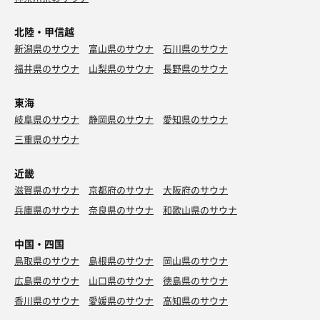
帳消し💨
体脂肪をエネルギーに変える、それがエネルゲン。
なので今日の晩飯分はチャラ。
北陸・甲信越
いつもの反省サウナより1時間遅くなったのもあって激混
みタイム💫
新潟県のサウナ
富山県のサウナ
石川県のサウナ
無料タイムになった空港道路を通って弘前へ。
いつもよりシャワーの温度が高くて少したじろぎながら洗
次の極楽湯さんはバチコリ当ててアカスリもしたい。
福井県のサウナ
山梨県のサウナ
長野県のサウナ
体。
果たして安田記念のルメールの取捨は…！
1セット目はサ室が満員になる。ここまで混んでる中での
アクエリアスゼロ
東海
サ活は久し振り👀
岐阜県のサウナ
静岡県のサウナ
愛知県のサウナ
そして、せっかく座面にマットが敷かれたのにその上にタ
オ絞ジョボジョボする爺さんの気持ちを聞いてみたいと思
三重県のサウナ
いながら渾2。
近畿
サウナのあとは食堂にてむむむさんの祝勝会。
滋賀県のサウナ
京都府のサウナ
大阪府のサウナ
ノンアルで乾杯していつものセットを堪能🍜🍙
兵庫県のサウナ
奈良県のサウナ
和歌山県のサウナ
食堂もなかなかの混みようで厨房フル回転だったので、こ
のタイミングで5人でソフト🍦はさすがにアレかなと思っ
ていたら、まさかのスタッフさんから「ソフトはメロンが
中国・四国
残り2個ですよ😊」のコール。
鳥取県のサウナ
島根県のサウナ
岡山県のサウナ
ダービーでの川田の捲りくらいグッときました(笑)。
広島県のサウナ
山口県のサウナ
徳島県のサウナ
香川県のサウナ
愛媛県のサウナ
高知県のサウナ
それに乗っかりソフトを買いに券売機に並ぶおじさん5
人。しかも5人全員おまかせ。何という迷惑行為😂