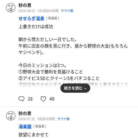
るように一同も懸命に普段通りにメッセージを送りあっ
秒の男
た。
空かない。
2026.08.02
181回目の訪問
サウナ飯
この時彼は既に病床から動けない状態で面会も出来ない。
せせらぎ温泉
[ 青森県 ]
気丈に振る舞う彼に我々が出来ることは何か。
上書きだけは成功
今は各地に散り散りになったメンツが急遽青森市に集まり
水風呂の隣の縁に移動して様子をうかがうも、お互いに顔
ビデオメッセージを撮った。いつも集まる時はそこにいる
を知っている地元民の方々が入れ替わり立ちかわり。
朝から慌ただしい一日でした。
はずの彼に向けて。
午前に旧友の顔を見に行き、昼から野球の大会(もちろん
彼からグループLINEに送られてきたのは病床から見える外
ヤジベンチ)。
の風景。
…。
今日のミッションは3つ。
見覚えのあり過ぎる景色。私が一番近くに住んでいること
①野球大会で勝利を見届けること
がその時にわかった。
のぼせてきた。
②アイビスSDとクイーンSをバチコること
今思えば、その写真一枚撮るのも、それを送るために指先
③試合後のせせらぎさんで1年前の記憶を上書きすること
を動かすことさえやっとだったはず。
続きを読む
6月14日。彼からの最後のLINEは写真を見た私の「俺のす
THEビジターな挙動で行き場所もなく逃げるように外へ。
まずは①。声出しに全力を尽くすも乱打戦で敗退…。
28
49
ぐ近くじゃねえかよw」への返信「即バレw」。
サウナ前なのでチェアはお預け。
選手はみんな頑張った。本塁打も2本出たし。
いつものベンチに腰掛けて空を見上げる。
でも相手打線の方が上回ってた。相次ぐ送球ミスで失った
あれから一ヶ月半。
秒の男
点数がなければ…というのは結果論。来年またパワーアッ
彼の戦いは終わった。
2026.07.31
9回目の訪問
サウナ飯
見上げた空には無数のトンボ。
プして勝ちに行こう！
負けも勝ちもない、彼は我々が生きる物質世界から旅立っ
湯楽園
結構とんでもない数のトンボ。
[ 青森県 ]
私は戦力にはなれませんが😅
た。
うじゃうじゃ飛んでるトンボ。
欲望にまかせて
49日の旅路の果てに辿り着いた先から我々に「やってんな