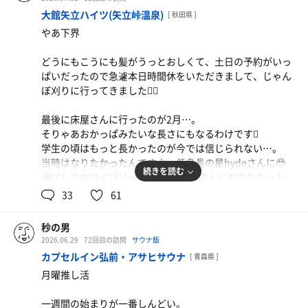
目が無いのは相変わらず。
大館矢立ハイツ(矢立峠温泉)
[ 秋田県 ]
(写真はなんとなくシンパシーを感じたので撮りました)
ということは、本日のリラックスアウフグースは七夕スペ
やあ下界
シャル(別名:アルタイル選手権2026)なのです✨
次はサ活の復帰戦。
↑
車をせせらぎさんへ走らせながら、今日が大相撲千秋楽で
どうにもこうにも髪がうっとおしくて、土日の予約がいっ
私が勝手に呼んでるだけです
ある事に気付く…。
ぱいだったので急遽本日時間休をいただきまして、じゃん
ぼ刈りに行ってきました💇‍♂️
それこそうぬうぬどしごおわで直行💨
これはテレビのないサウナを選ばねばと、ホームサ活＆推
7月のサ活の最後を締め括る(早すぎる…)渾身のリラックス
し活を泣く泣く断念🥲
最後に床屋さんに行ったのが2月…。
アウフグース🌿
会いたかったよぅ、推しちゃん🍦
そりゃあおかっぱみたいな長さにもなるわけです🫩
学生の頃はもっと長かったのが今では信じられない…。
それはもう前のめりに。まさにアスクイキゴミ🏇
向かうは板柳町。
当時はなりたかったんですよ…低身長の星hydeさんに🥹
メインまでに4セットをこなして20時のリラックスアウフ
テレビ無しがそこしか浮かばなかった。
続きを読む
もりカレー平打ち麺山盛ザク玉ねぎtp
伸ばしてホワイブリーチして、hydeさんになりたかった
グースに臨む。
お久し振りのふるセンさん！
冷やしの第二弾が何なのか気になってます
のに…ヅラを被ったよゐこ濱口にしかなりませんでした😭
33
61
復帰戦はここで。
髪型だけじゃどうにもならないのを知ったあの頃から30
①6枠11番
年…。
②1枠1番(19時のロウリュ)
秒の男
実は先週、職場の野球の練習をハーフパンツで見に行って
伸びた髪を分けたら小石田純一。
③3枠5番
2026.06.29
72回目の訪問
サウナ飯
腕と脚を蚊に刺されまくってしまうという失態を犯し、今
小柄な青年はちっさいオッサンとなりました。
④6枠11番
カプセルイン弘前・アサヒサウナ
日もまだめちゃくちゃ痒い状態でした。
[ 青森県 ]
人はこれを成長とは呼ばず劣化と呼ぶのです。
⑤3枠6番(リラックスアウフグース🌿🎋)
サウナで温まれば血行が良くなってさらに痒みを増すので
月曜推し活
はないかという一抹の不安を抱えながらの入館です。
やっとこさいつもの短さに整えてもらい、スッキリしたと
ホワイトセージのインセンスが焚かれたサ室内。
一週間の始まりが一番しんどい。
ころで本日のサウナ！