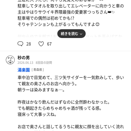
上がって競馬の結果を見る。
しそびれたので山菜そばすら食べられない…。
駐車してタオルを取り出してエレベーターに向かうと車の
主はやはりサウイキ界隈最強の愛妻家つっちさん👑✨
…！
駐車場での偶然は初めてかも!?
激 タ コ 負 け 🐙
そりゃテンションも上がるってもんですよ😊
息子に貰ったギフトその2があるじゃないか…！
ということで、半ば強引にココイチに変更🍛
続きを読む
何やらゆで太郎で1キロもりとうな丼セットを平らげてか
明日のアサヒさんが…🥹
らのご入場とのことで、相変わらずのキングっぷりです👑
28
67
前半飛ばして給料日前に事切れるのはもはや様式美😭
今日もいつもと変わらぬ楽しい時間をありがとう、サフレ
＆ごてぃえる氏🙌
やぽさんに月曜1枠1番の男と焚き付けられて来ちゃいまし
風呂上がりの推しちゃんお任せソフト🍦で癒されましたと
秒の男
たよっと💨受付には麻美さん。お邪魔します🙇
さ。
2026.06.13
8回目の訪問
湯楽園
[ 青森県 ]
ヤッと洗体してぬる湯で下茹で♨️
車中泊で目覚めて、三ツ矢サイダーを一気飲みして、歩い
時間配分的に今日は4セット✨
勝者の食べ物
て親友の奥さんのお店へ向かう。
朝ラーは染みますなぁ…。
これを味わったらいつもの名店に行きにくくなる…！
①1枠1番(19時のロウリュ)
行くけど😂
②6枠11番
昨夜はかなり飲んだはずなのに全然酔わなかった。
③1枠1番
でも朝起きたらめちゃめちゃ酒が残ってる感。
④3枠5番(リラックスアウフグース🌿)
寝床って大事ッスね。
19時のロウリュで爆汗。
お店で奥さんと話してるうちに親友に顔を出していく流れ
工藤さん🧚‍♀️の華麗なタオル捌きとメンテ後のストーブのパ