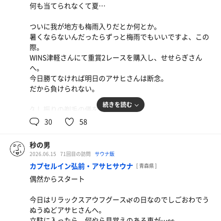
文字通りの大の字。
何も当てられなくて夏…
お小遣いゲットだぜ〜！とATMに並ぶもあと一人のところ
最高や…。このまま私もこの腐った物質世界から離れた
で18時のタイムアップ…。
い…。
ついに我が地方も梅雨入りだとか何とか。
まあ今日の入浴代だけはまだ手元にあるからいいか。
暑くならないんだったらずっと梅雨でもいいですよ、この
久し振りのおおびらき温泉さんに現地集合。
しかし、バチコリととのい状態からじんわりと帰ってきて
際。
入浴料が530円になっておりました。
しまった…。
WINS津軽さんにて重賞2レースを購入し、せせらぎさん
ご時世だから値上がりにとやかく言うつもりはないが、小
まだ修行は終わらないらしい。
へ。
遣いが20年据え置きなので値上がり＝厳しいにしかならな
今日勝てなければ明日のアサヒさんは断念。
いのが何とも…。
だから負けられない。
このまま生涯氷河期で終わるんだろうな…我が人生…。
続きを読む
久し振りの剃毛の儀をしていざサ室。
サ室が熱い…！良いことだ…！でも出る時床も熱くて足の
めちゃくちゃ混んでる…。サッカーやってたんですね。
30
58
裏がヤバかった…！
全く興味の無い私は非国民…？👀
目を閉じてじっくり下段で蒸されるも、テレビを観てない
りんご酢カッシュ
水風呂は相変わらず良き冷たさ。
秒の男
のが自分だけで、何だか勝手に罪悪感💧
トニックウォーターの爽やかな苦味とりんご酢の甘酸
休憩時もかなり良い感じ💫
2026.06.15
71回目の訪問
サウナ飯
モツ炒め定食(ご飯大盛)
っぱさがベストマッチ。マッチでーす！黒柳さーん！
カプセルイン弘前・アサヒサウナ
[ 青森県 ]
個人的最強コンボ。
充分熱くなったのといたたまれなくなったので水風呂へ…
病み上がりなので私は2セットで終了。
偶然からスタート
と思ったら水風呂まで満員😅
無理して倒れたら元も子もないですからね🙄
カランの掛け水で冷やして露天へ。
りんご酢カッシュ
今日はリラックスアウフグース🌿の日なのでしごおわでう
雨音を聴きながらの渾1💫
さて…サ飯をどうしよう😥
ぬうぬどアサヒさんへ。
予定では食堂で食べるはずだったんだが…何せATMで下ろ
立駐に入ったら、何やら見覚えのある車が…👀