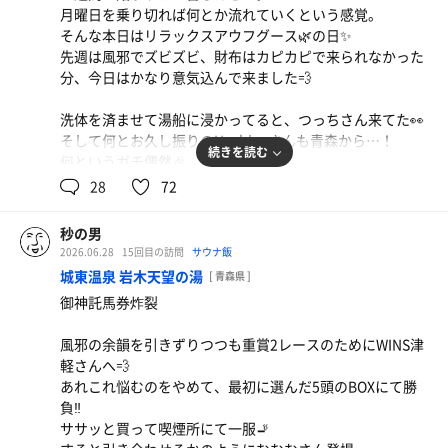
そして白のワンピースを纏った特別仕様のホワイトフェア
浴室はまあまあ混んでましたが、洗い場もサウナも待つこ
月曜日を乗り切れば何とか流れていくという感覚。
県境をちょびっとだけ超えての大館矢立ハイツさんへ。
リー🧚‍♀️から前口上✨
はちこう焼きそば(大盛り)
となくスムーズ。
そんな本日はリラックスアウフグース🌿の日✨
何故なら本日は天空だからです🪽
ローテ的に次は大文字確定✨
懸念していた痒みも杞憂に終わり、すっかり夏仕様でちょ
先週は風邪でズビズビ、財布はカピカピで来られなかった
アブの季節になる前に来られて良かった✨
我々は願いを込めて、星形をはじめとした小さなキューゲ
うどよくなった冷却の暴君も堪能し、快適な外気浴。
分、今日はかなり意気込んで来ました💨
ルをサウナストーブに投げ入れ、その蒸気を浴びるという
どうやらサ活の方は無事に復帰戦を終えられたようだ😇
秘伝水
まずはガッツリ洗体を済ませて、じっくり剃毛の儀。
プチアクティビティからスタート。
洗体を済ませて湯船に浸かってると、つっちさん来てた👀
私服ではハーフパンツが増えますからね、特に脚は念入り
上がってアクエリアスを飲みながら休憩しているとテレビ
そして何とお久し振りのHashigoさんも青森から…！
に😤
「健康第一」など極めて健全な願い事が飛び交う中、私だ
続きを読む
の前に先輩方が👀
何というガチ偶然🎉
ま、スネ毛があろうがなかろうがオジサンというだけでヘ
け「三連単」と口走ったのはここだけの秘密です㊙️
うん、やっぱりここを選んで正解だった気がする。
28
72
イト対象ですからどうでもいいっちゃあいいんですが
偶然ブーストでテンションが上がって1セット目からあま
(笑)。
夜空に輝く星々の如く舞い上がる爽やかな香りの蒸気を導
帰りしなに山岡家で塩分過補給🍜
みバチコリですわよ❤
頭も身体も軽くなったところで下茹でからの水通しでサ室
秒の男
くホワイトフェアリー🧚‍♀️
秒の男的せせらぎ最強セット
へGO💨
2026.06.28
15回目の訪問
サウナ飯
我々はベガに出会うアルタイルではなく、それを見上げる
来週は野球の大会⚾️
休憩時に近況などをお話しして、ちょっと月曜日であるこ
85℃👀もうちょい熱さか湿度が欲しいところですが、ここ
身体への沁み入り方がハンパないって
城東温泉 岩木天望の湯
人々なのだ…。
[ 青森県 ]
あの事件から1年か…。まだふくらはぎが不安な時がある
とを忘れることができました😁
は時間をかけて蒸されることにしよう🔥
己をアルタイルなどと、何という思い上がりだったのか。
御神託馬券炸裂
のは治りが遅すぎるのかトラウマか…。
かくしてアルタイル選手権という独自の呼び名はは虚構と
①1枠1番(19時のロウリュ🧚‍♀️)
12分の砂時計が終わりそうなタイミングでサ室を出てこぢ
なったのでした…🌌
風邪の余韻を引きずりつつも重賞2レースのためにWINS津
何事も慎重にいかねばなりませんな。何事も。
②6枠11番
んまり系水風呂へ。
軽さんへ💨
③6枠11番
クホーーーー(©かめさん)‼️オーバーフローも相まってキモ
ゆっくりと、ふんわりと、そしてやんわりと過ぎていく時
あれこれ悩むのをやめて、最初に選んだ5頭のBOXにて勝
④5枠10番(リラックスアウフグース🌿)
ヂイイーー🙌
間。
負‼️
シャキッと締めて向かいますは天空…。
完全なる副交感神経優位タイム…。
ササッと買って喫煙所にて一服🚬
本日のラインナップは、オーク→青森ヒバ→ヘーゼルナッ
あまみ全開全裸仁王立ちで下界を見下ろす。
スペシャルなリラックスアウフグース🌿を心ゆくまで堪能