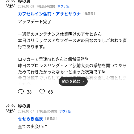
秒の男
「俺達もそんな歳になったか〜」にはちょっと早い気がす
2026.06.08
70回目の訪問
サウナ飯
カウンターにてつっちさんとりんご酢カッシュ🍎で乾杯し
る。
カプセルイン弘前・アサヒサウナ
て晩ご飯🍝
[ 青森県 ]
つっちさん、つい2時間前にゆで太郎で1キロもり食ってま
アップデート完了
でも時間というのは一方的に過ぎていきやがる。
したよね…？隣でもつ炒め定食食ってますけど👀
燃え尽きそうな友の命に向かって懸命に叫びムービーを撮
晩ご飯までお付き合いいただき感謝です🥹
一週間のメンテナンス休業明けのアサヒさん。
りました。
本日はリラックスアウフグース🌿の日なのでしごおわで直
ヘラクレスカッターを生んだ中西-ウルティモ組のような
行であります。
友よ、1秒でも長く俺達と時間を共有してくれ。
アラフィフ凸凹コンビを和やかにおもてなししてくださっ
カレーラーメン大盛＋小ライス
た工藤さんにも感謝✨
サッパリした後にまた汗だくになりながら食べたって
ロッカーで早速mとさんと偶然偶然✋
昨日のプロレスリング・ノア弘前大会の感想を聞いてあら
いいじゃない
また一週間頑張れそうです🥹
ためて行きたかったなぁ…と思った次第です💫
今日は親子でいらしてるので空間の共有を楽しむ事としま
続きを読む
それでは皆さんご唱和ください！
した😊
いくぞー！オー！3・2・1！
28
68
バチコリバチコリ✨
洗体後に19時のロウリュに合わせて水通ししようと水風呂
に近付いたら、透明感がハンパない✨
秒の男
水風呂のタイルを張り直したのではないでしょうかね、コ
2026.06.07
179回目の訪問
サウナ飯
ーキングも新しかったし👀
せせらぎ温泉
[ 青森県 ]
全ての出会いに
そして少し水温も低くなったように感じました。