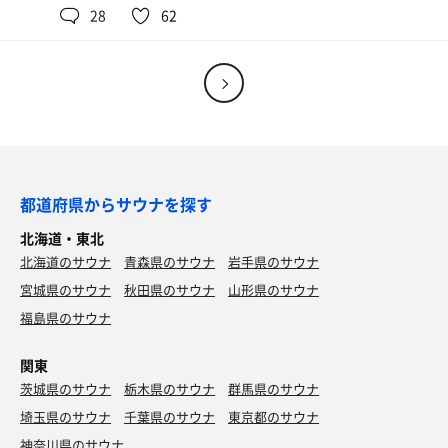
カレーめっちゃ美味しかったです😽
さて、感動のバチコリオークスから一週間、ダービーの日
28
62
仕事の鬼上司にも報告し喜んでいただけた。
新たな買い目のお告げもいただいたので宝塚までに徳を積
がやって来ました。
その後、帰りがてらにホーム・せせらぎさんへ。
んで臨みたいと思います✨
一夜明けても重めの身体を引きずって、WINS津軽さんで
これでサ活をキメたらミッション完了。
ロビーのテレビにはみんなのKEIBAが…！
仲間と合流。
本日は極楽湯さんへ。
これはもしかしたら初のサウナ内観戦になるかもと期待を
スタッフの皆さん、本日も極上の時間をありがとうござい
悩んで悩んで伝家の宝刀・ルメ切りをしてまたしても「切
駐車場に停めてから、胃下垂ポッコリのお腹が落ち着くま
膨らませてサ室を外からチラ見したらサ室のテレビもみん
ました🙏
ると来る」を達成。
で約30分車内で待機。
なのKEIBA…！
ダービーで散り散らかした分を取り返そうと最終レースの
週末夜の極楽湯さんは超が付くほど久し振り。
光速洗体をバチコリキメてサ室へ！
目黒記念に臨んで三連複バチコリ✨
私のお腹のように駐車場もパンパン。
安田記念、サクッと散る…。
都道府県からサウナを探す
浴室内もかなり混んでいる。
平均年齢が低い…！勇者パーティーだらけ…！
しかし、その前の阪神11Rで渾身の誕生日ワイド(6-7)が的
北海道・東北
配 当 7 8 0 円
洗体を済ませてプレヒート。
中して収支はトントンだったのでヨシ😐
北海道のサウナ
青森県のサウナ
岩手県のサウナ
サウナもひっきりなしに勇者たちが出入りする。
宮城県のサウナ
薄目でテレビのグーニーズを観ながら上段で10分。
秋田県のサウナ
山形県のサウナ
「誕生日ソフト」の無茶オーダーにも笑顔で応えてくれた
先週のオークスで覚醒したかと勘違いしていたようで、何
お腹は絶賛消化活動中。
推しちゃんたちに感謝✨
福島県のサウナ
だかいつもの自分への揺り戻しを強く感じてしまいました
水風呂クホーーーー(©かめさん)、外気浴キグゥ〜💫
とさ。
いい風吹いてます🤤
近くの仲間、遠くの仲間、先に向こうに行った仲間、全て
関東
の出会いに感謝✨
茨城県のサウナ
むむむさんがバチコリしたのでウイニングサウナに乗っか
栃木県のサウナ
群馬県のサウナ
バチコリ渾1をキメてサクッと退散。
りの反省サウナはホームせせらぎさんにて。
自販機にエネルゲンを見つけたので即買い。
埼玉県のサウナ
千葉県のサウナ
東京都のサウナ
ありが㌧✌
受付で推しちゃんにこんにちはを言えたので今日の負けは
見つけたら買ってしまう、それがエネルゲン。
神奈川県のサウナ