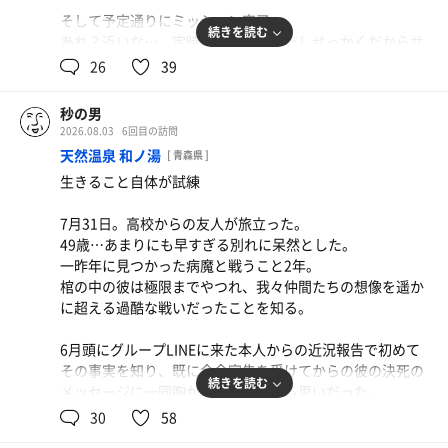
そして予定通りにミッション完了。
続きを読む
あれ？近いな…。定時も過ぎたことだしせっかくだからサ
ウナに入ろう。いや〜偶然偶然✨
26
39
ということで、図らずも久し振りの沼館さんへ💨
秒の男
いつものボトルを積んでいなかったので、飲みかけのお茶
2026.08.03
6回目の訪問
を一気飲みして秘伝水用ボトルを確保！
天然温泉 和ノ湯
[ 青森県 ]
生きること自体が試練
あら？なかなかの混み具合…。
相変わらずカランの場所取りがえげつない(笑)。
7月31日。高校からの友人が旅立った。
おお、沼会寄贈のチェアもありますなあ👀
49歳…あまりにも早すぎる別れに呆然とした。
ヨシヨシ、お初のチェアでバチコリいっちゃいますか！
一昨年に見つかった病魔と戦うこと2年。
棺の中の彼は極限までやつれ、我々仲間たちの想像を遥か
何とかカランを確保して光速洗体✨
に超える過酷な戦いだったことを知る。
そして素早くカゴを脱衣所へ。
サ室は満員御礼。
6月頭にグループLINEに来た本人からの近況報告で初めて
寝湯でプレヒートしながら空き状況をうかがう👀
その事実を知り、既に余命宣告を受けてからの彼の決死の
続きを読む
メッセージに一同胸が締め付けられる思いだった。
30
58
…。
いつもと変わらない彼の声が聞こえてきそうな文面に応え