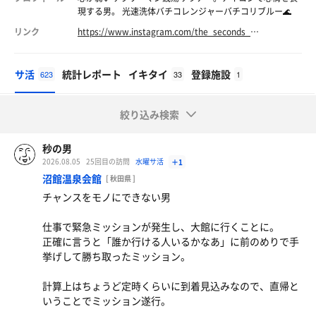
現する男。 光速洗体バチコレンジャーバチコリブルー🌊
リンク
https://www.instagram.com/the_seconds_man/
サ活
統計レポート
イキタイ
登録施設
623
33
1
絞り込み検索
秒の男
2026.08.05
25回目の訪問
水曜サ活
＋1
沼館温泉会館
[ 秋田県 ]
チャンスをモノにできない男
仕事で緊急ミッションが発生し、大館に行くことに。
正確に言うと「誰か行ける人いるかなあ」に前のめりで手
挙げして勝ち取ったミッション。
計算上はちょうど定時くらいに到着見込みなので、直帰と
いうことでミッション遂行。