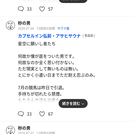
①②のミッション失敗は一瞬にして帳消し。
しますし、共感性羞恥もヤバイ。
麦茶の香りの時に目を閉じると…田舎のおばあちゃん家の
出来ることなら帰りたくない。
仕事中でも何となく良くない空気を感じると居心地悪いを
33
57
縁側で過ごす夏の暑い日のイメージが浮かぶ…。
雨だし、運転面倒くさい😇
秒の男は元気を取り戻した。
一瞬で通り越してめまいと吐き気が襲って来るのでトイレ
実際のおばあちゃん家は球場の裏でしたが😅
に駆け込むし(これは多分病気)、自分に対する他人の気持
でもそんな情景を作り上げる工藤さん🧚‍♀️🌿はやはりプロフ
秒の男
ま、空港道路も開放の時間になったし、ダラダラ帰ります
2セット目からむむむさん＆S本さんと合流し、計3セッ
ちを勝手に想像しすぎて具合が悪くなることもしばしば。
ェッショナルです✨
2026.07.06
73回目の訪問
サウナ飯
か💫
ト。最後は露天のチェアでしっかり休憩💫
そりゃファンも増える一方だとあらためて思いました。
カプセルイン弘前・アサヒサウナ
[ 青森県 ]
要は面倒くさい奴なんです。
星空に願いし者たち
コツコツJRAから引き出したむむむさんにノンアル＆推し
無事に完走し、水風呂の定位置にて冷却。
ちゃんおまかせソフト🍦をご馳走になり、推しちゃんとも
フェスとかそういうのは苦手。
虫刺され箇所が疼いて少し痒かったけどそんなものを軽く
何故か懐が底をついた男です。
長めのコミニケタイムもあって大満足💨
大人数でウェーイなんてもってのほか。
凌駕するほどキマりまくり💫
何故なのか全く思い付かない。
盛り上がるのは嫌いではないんです。
本日も最高の月曜日の締めとなりました🙌
ただ現実として無いものは無い。
次はバチコリ勝ってせせらぎグッズ集めるぞー！
集団心理に飲み込まれてる自分に気付いた時の嫌悪感が尋
とにかく小遣い日までただ耐え忍ぶのみ。
Tシャツ、トートバッグ、キーホルダー絶賛販売中です✨
常じゃないんです。
上がって一服タイム🚬で喫煙所へ。
その結果、お一人様行動が多いわけなんです。
玉座に腰掛けると何か風景が違う👀
7月の競馬は昨日で引退。
あっ！トルネックスが無い！
手持ちが切れたら禁煙。
さて、どうでもいいパーソナルな話はこれくらいにして、
老朽化したのかなぁ…まああれもメンテ代高いしなぁ…な
もちろんサ活も出来ない。
サ活も馬活も復帰戦な本日。
どと考えながら二服🚬
続きを読む
午後にミッションを控えていたので午前中にサクッと
しかし今日は、今日だけは何としても行かねばならぬの
33
67
WINS津軽さんへ行って関屋記念の馬券を購入。
帰り際に決め台詞「おかげさまでした〜」を工藤さんと麻
だ。
昼前に帰宅しておつかいミッションへ。
美さんにキメて(ｷﾘｯ)、鬼上司からのミッションを遂行する
みんな〜！明日は何の日〜？？
出先で関屋記念を観戦して華麗なるヒモ決着。
秒の男
ためにサ飯に向かいましたとさ。
そうだね、七夕だね🎋
軸が飛ぶのはいつものこと…休んでいたからといって見る
2026.07.02
12回目の訪問