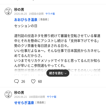
6月いっぱいで終わってしまうサバ背脂もりをもう一度食
テレビの皇室ご一家も一段と神々しい…。
よ〜し、三笠食堂で今年一発目の冷やしたぬきキメるぞ
べるべく雨の中、青森大勝軒本店へ。
秒の男
ぉ〜🚙💨
味噌つけ麺大盛(ほうれん草tp)
マイルドな水風呂からの強めの風がとても心地良く。
2026.06.25
19回目の訪問
サウナ飯
前回平打ち麺で食べたので、今回はノーマル麺にて。
小ライスも付けてました🍚
まるで勝者のような気分で2セット。
おおびらき温泉
[ 青森県 ]
やはり美味い…！美味いぞ〜っ！
セッションの日
本 日 の 営 業 終 了
ザク玉トッピングもめちゃめちゃ合う！
勝者のサ飯は函太郎にて回らない寿司🍣✨
アクエリアスゼロ
山盛りをしっかり完食して、鬼上司に写真を送ってミッシ
まさにタカりの極み✨美味かったぁ〜〜〜💫
週刊誌の捏造ネタを擦り続けて審議を空転させている輩連
ョンコンプリート✨
勝者むむむさん、ありがたき幸せにござる🙇🙇🙇
中とそれを懸命にアシストし続ける「支持率下げてやる」
時を忘れ過ぎたようだ😭
勢のクソ茶番を毎日読まされる日々。
次は絶対食べる‼️食べて沼館まで行く‼️
腹パン状態で向かいますはお久し振りの湯ったら温泉さん
この恩は自力バチコリで返したい！
いい仕事だよなぁ〜。そんな仕事で日本国民からカネせし
♨️
しかし夏競馬は相性が悪い…！
めてるんだからさ。
時間帯的にどうかなーって思ってましたが、そんなに混み
いつまでモリカケメソッドでイケると思ってるんだか知ら
…床屋代払ったら財布が軽くなっていた。
合っておらずノンストレス。
んが早いとこ参院選もやってくれ。
まだ7月2日よ⁉️おかしい。来週は懇親会が予定されてるの
帰宅の時間を考えて、渾1で臨む🔥
え？年中相性が悪いとか言わないで！
参議院が良識の府など日本国民を馬鹿にするのもいい加減
で、その分を差し引くとすでに貧乏モード😳
続きを読む
にして欲しい。あと比例無くせ。ゴミしかいねえじゃねえ
アチアチの上段で即滝汗。
か。
26
60
渾1なので己のギリギリまで蒸す！
その先のととのいステージを想像しながら…！
昨日はまさかの風邪でダウン。
秒の男
夏風邪はホニャララ…🙄
水風呂も相変わらずの冷たさ！善き！
2026.06.21
180回目の訪問
サウナ飯
しっかりと表面の熱を取って、露天のととのいステージで
せせらぎ温泉
[ 青森県 ]
さて、本日は月イチセッションの日。