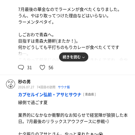
次に②。試合後にスマホでレース結果をチェック。
下界w」と軽口を叩いてくれることを待っている。
ま、上空から見たら人間も同じように見えてるのかもしれ
7月最後の華金なのでラーメンが食べたくなりました。
安定のタコ負け🐙今週もJRAの養分に。
ないな、と思ったら何となく見慣れてきた(笑)。
うん、やはり取ってつけた理由などはいらない。
相変わらずセンスがない自分に嫌気が差す。
今日彼は荼毘に付された。
ラーメンタベタイ。
友人という立場でありながら火葬炉の扉が閉まるその時ま
どれどれ、そろそろサ室も空くかしら？と思って浴室に戻
すでにミッション2つ失敗。
で見送らせてくれた奥様には感謝に堪えません。
るも満員御礼。
しごおわで青森へ。
残りは③。さすがにこれで同じ轍を踏んだらキングオブ不
奥様の彼への想いは奥様だけのものだけど、それを思うと
いやー時間帯しくったか…。
目指すは青森大勝軒(またか！)。
運の名を欲しいままにしてしまうので、球場から向かう途
今も胸が痛みます。
次の予定(サ飯)も考えたらタイムアップ。
何かどうしても平打ちのもりカレーが食べたくてです
中の車内で水分補給をしっかりと摂って気合を入れる。
まさかの沼館初のノーサウナノー水風呂でフィニッシュの
ね…。
道中、むむむさんから「せせらぐ？」の連絡があり、「今
さすがに収骨までは差し出がまし過ぎるので、静かに火葬
続きを読む
快挙🤗
こうやって前半に小遣いを激減させてきたんですね、今や
向かってます」と即返信。
場を後にしました。
っと気付きました💸
31
56
どうやら援軍に駆けつけてくれる模様✨
それでも秘伝水900mlはゲット。
通夜まで少し時間があるので、一人で和ノ湯さんで汗を流
このために来たと思えばいいか😁偶然も無かったし😇
到着してカウンター1番へ。
約1ヶ月ぶりのホーム・せせらぎさん。
秒の男
すことに…。
チェアは次回に持ち越し！
店員さんにいろんな指導をしながらもフロアも調理もこな
1年前に野球とは全く関係のない「浴槽で肉離れ」という
2026.07.27
74回目の訪問
サウナ飯
サ室で目を閉じるといろんな思い出が脳裏を巡る。
す店長の姿はとにかくカッコいい✨
離れ業をやってのけた私…。
カプセルイン弘前・アサヒサウナ
目を開けるとあっという間に時間が過ぎていた。
[ 青森県 ]
ノーノーをキメたのにコレ書いてサ活になるのか!?と我な
やはりマネジメントするためには、まずオペレーションが
あの時の記憶が鮮明に甦り、右のふくらはぎが少し疼いた
熱耐性が低いサウナーの私がこんなに長く入ったのは初め
縁側で過ごす夏
がら疑問に思いつつ、サ飯会場の飯友さんへ💨
一流であることは絶対条件ですね。説得力がある。
ような気がしました…🙄
てかもしれない。
キンキンの水風呂からの露天の床に座って休憩。
業界的になかなか衝撃的なお知らせで経営陣が狼狽した本
まるで常連かのように「こんばんは〜😊はちこう大盛で
四流サラリーマンのまま25年ぐらいになる己の情けなさと
洗体を済ませていざリベンジの刻。
まさに渾1。
日。7月最後のリラックスアウフグースに参戦💨
✋」と注文して久々のはちこう焼きそば✨
言ったらないなぁ…(´д｀;)ﾄﾎﾎ…
あの時のトラウマを今こそ払拭するのだ…！
いつもはサ前飯で食べるけど、やっぱりサ飯は後ですよ
その後、通夜に参列。
七夕振りのアサヒさん。やっと来れたぁ〜😭
ね〜💫