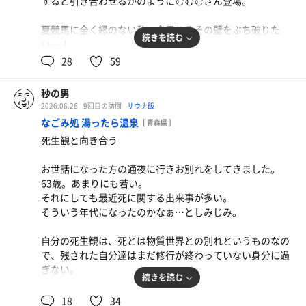
すると引き合わせるかのようにむむむさん登場。
ツ＆カカオ。換気のタイミングと香りのグラデーションが
外はまだ明るい。しかし下界からは見えない、と信じてい
できた私はもう今月思い残すことはないです、ハイ。
1キロもり
それはもう完璧でございまして🙌
る。
最後はつゆを蕎麦湯で割って完飲。これにて今週の贅
夏競馬に全く縁のない私…今日こそその壁をぶち破りた
偶然セッションも相まって月曜からバチコリ💫
続きを読む
しっかりと休憩を取って、一服タイム🚬
い…！
沢は終了！
おかげさまでした🙇🙇🙇
ひとしきり下界を眺めた後に椅子に腰掛けて休憩。
これも残り数本か…。
いざ！函館記念！
28
59
そういえば二人掛けベンチから木製椅子二脚に変わってる
サウナ後は3人でカウンターにてサ飯😊
水
👀
最後にカウンターでりんご酢カッシュ🍎を飲みながら工藤
なんと…！むむむさんが昨日酔った勢いで買っていた私の
お金と休みがあればこのまま飲んでしまいたくなる👀
秒の男
これはナイスな変更😇
さんにお礼。おかげさまでした🙇
推しの御神託馬券で三複バチコリ🎯✨
2026.06.26
9回目の訪問
サウナ飯
向きを変えて壁側の柱をオットマンにしてくつろげる。
自分が買っていなかったタイミングでキタ😂
楽しいひと時はあっという間😂
なごみ処 湯ったら温泉
[ 青森県 ]
これにてまさに秒で終わった7月のサ活を締めます。
カウンターも満席でスタッフの皆さんも大忙し💨
2セット目の休憩時、爽やかな風を浴びながら意識が身体
死生観と向き合う
皆さん8月(厳密には7月末あたり)までごきげんよう✋
審議が長くてヒリヒリしましたが、デカいのが確定✨
面倒くさそうな爺さんにも丁寧に対応してる姿を見て、自
から離れていくのを感じる…。
私はもちろん華麗に散りました。
分も頑張らないとなって思いました。
お世話になった方の通夜に行きお別れをしてきました。
「あぁ…これは飛ぶな…」
63歳。あまりにも若い。
続く福島11RのラジオNIKKEI賞ももちろん散り…無事に夏
つっちさん、Hashigoさん、ご一緒出来て楽しかったです
それにしても最近死に関する出来事が多い。
生き抜く😤
競馬連敗記録を更新しました🚶...
✨
飛んだ。
そういう年代になったのかなぁ…としみじみ。
そのうちまたみちこでやりましょう🎤🍻
反省サウナはせせらぎさんと思って家を出ましたが、むむ
窪塚洋介ばりにI can flyである。
自分の死生観は、死とは物質世界との別れというものなの
むさんの激勝を記念して、城東温泉さんにてウイニングサ
しばらく時を忘れてまどろむ。
で、残された自分達はまだ修行が終わっていない身分に過
ウナ乗っかり♨️
ぎない。
続きを読む
無事に帰ってこれたので上がってサ飯に気持ちを切り替え
時間帯なのか運なのかなかなかに空いておりまして、一瞬
てお着替え😊
そんな事を思いながら礼服のままいざ青森へ。
18
34
ながらも貸切になる一幕も。