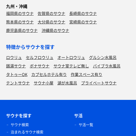
しかしそんな悪ノリにも笑顔で応えてくれるホスピタリテ
九州・沖縄
ィ✨
福岡県のサウナ
佐賀県のサウナ
長崎県のサウナ
かくしてそのスタッフさんはむむむさんの推しになりまし
熊本県のサウナ
大分県のサウナ
宮崎県のサウナ
た(笑)。
鹿児島県のサウナ
沖縄県のサウナ
競馬は負けたけどたくさん笑っていい1日でした😽
むむむさん、つっちさん、S本さん、mとさん、ありがと
特徴からサウナを探す
うございました〜🙌
ロウリュ
セルフロウリュ
オートロウリュ
グルシン水風呂
〈追伸〉
銭湯サウナ
ボナサウナ
サウナ室テレビ無し
バイブラ水風呂
載せるところもないので唯一名古屋らしいものを上げとき
タトゥーOK
カプセルホテル有り
作業スペース有り
ます。
テントサウナ
サウナ小屋
湖が水風呂
プライベートサウナ
サウナを探す
サ活
カルボナーラ
サウナ検索
サ活一覧
カルボナーラを思わずおかわりしそうになりましたが
泊まれるサウナ検索
まだ理性は働いていたようです