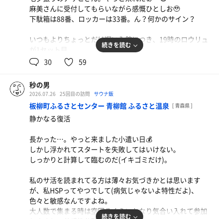
そんなこんなで平打ち麺のもりカレー山盛り着丼💨
次の世界までの旅の無事を祈った。
麻美さんに受付してもらいながら感慨ひとしお🥹
美味かったなぁ〜💕
ザク玉トッピングしたので0キロカロリー🧅
ソロ〜リ🦶ﾁｬﾌﾟﾝ💦
下駄箱は88番、ロッカーは33番。ん？何かのサイン？
途中でニンニグぶち込んでスタミナ仕様にして完食🧄
火葬炉に入る最後の最後に彼の肉体に声を掛けた。
「俺らもうちょっとだけこっちいるわ。そのうち行くから
いつもよりちょっとだけ遅い入館につき、19時のロウリュ
ん？
欲望は満たされた。
クリアーー‼️(イロモネアのクリア時の音楽♪)
続きを読む
その時にまた」
が1セット目。
これで上書き達成〜っ！
本日も麗しい工藤さん🧚‍♀️からいただく熱波の有難さといっ
30
59
サ前飯がバチコリキマったのでサ活。
あとはサウナを楽しむだけだ🙌
生きるのは試練。最期まで生き抜いた彼を手本にして明日
たら…😭
ノーサウナだったからコレってサ飯って言わなくね？
いくつも選択肢はあったが出来れば混んでなくて横になり
からまた試練に立ち向かう。
不肖・秒の男、恥ずかしながら帰って参りました！
たくて…となるとここは安定の湯楽園さん♨️
秒の男
サ室のテレビではバレーボール🏐
ちっちゃいことは気にするな、ソレ、ﾜｶﾁｺﾜｶﾁｺ〜♪
夏休みで週末で夜だもの、チョイスを間違えてあっちに行
2026.07.26
25回目の訪問
サウナ飯
全然詳しくないけど、バレーボールやバスケットボール、
1セット目にしてあまみバチコリ🔥
ったら多分地獄を見る。サ前飯の満足感を打ち消すわけに
板柳町ふるさとセンター 青柳館 ふるさと温泉
テニスやバドミントンはプレーのテンポと区切りがいいの
[ 青森県 ]
今日のリラックスアウフグース🌿でもキマる予感しかしま
はいきませんからね…。
で素人でも見やすいし、サウナとの相性もいいような気が
静かなる復活
せん💫
する。
ヨシ、混んでない😊
実際にタイムアウトやセット終わりで出入りがあるのであ
長かった…。やっと来ました小遣い日💰️
①5枠10番(19時のロウリュ)
洗体を済ませて下茹ではもちろんでんき風呂！
ながち間違ってないと思う。
しかし浮かれてスタートを失敗してはいけない。
②2枠3番
4パターンを2周して、水通しからの渾1😤
しっかりと計算して臨むのだ(イキゴミだけ)。
③5枠9番
上段で気合いの10分。滝汗。イイ感じ。
そんなこんなで1セット目の休憩へ…と思ったら露天なチ
④1枠2番(リラックスアウフグース🌿)
水風呂へ。丁度いい冷たさ👍️
ェアが埋まってる👀
私のサ活を読まれてる方は薄々お気づきかとは思います
大きな鯉がずっとこっちを見ている…👀
なので脱衣所の業務用サーキュレーター前で仁王立ち。
が、私HSPってやつでして(病気じゃないよ特性だよ)、
メインレースは14頭立て。
そこに推しちゃん登場✨
色々と敏感なんですよね。
本日の香りはオーク→麦茶→カモミールのラインナップ。
そして休憩。リクライニングに寝そべり放心。
「だいぶ久し振りじゃない？おかえり🤗」のお声がけで
大人数で集まる時は空回るくらいかなり気合い入れて参加
BGMは小川のせせらぎと風鈴の音🎐
ああ…いい日だ。
続きを読む