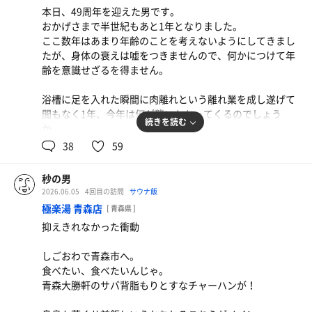
こんな時、つっちさんがいてくれたらガーくんで温度見ら
本日、49周年を迎えた男です。
れたんだけどなぁ〜(笑)。
おかげさまで半世紀もあと1年となりました。
ここ数年はあまり年齢のことを考えないようにしてきまし
サ室に入った時もアップデートを感じました。
たが、身体の衰えは嘘をつきませんので、何かにつけて年
座面や背もたれ(？)の木の一部が新しくなっていて、ヒバ
齢を意識せざるを得ません。
の香りがふんわり🌲めちゃめちゃいい香り✨
ikiストーブもメンテナンスでリフレッシュしパワーアッ
浴槽に足を入れた瞬間に肉離れという離れ業を成し遂げて
プ。熱さも増してました(ここで温度計を確認しないあた
間もなく1年、今年は何が襲いかかってくるのでしょう
りが感覚人間な私のズボラなところ)。
続きを読む
か。
38
59
19時のロウリュタイム。
また、これまでに経験してきた事を振り返るとやはり命と
ああ本日も麗しき青い森のヒーリングフェアリー工藤さん
いうものを年々強く意識するようになってきました。
🧚‍♀️による鮮やかなタオル捌き…。
秒の男
個人的な思想では、この世での命の終わりがゴールだとは
思えばロウリュを知ってから「焼け石に水」という慣用句
2026.06.05
4回目の訪問
サウナ飯
思っていなくて、あくまでこの世から一旦別れるに過ぎな
がポジティブな印象に変わったのは思考のアップデートと
極楽湯 青森店
[ 青森県 ]
いというか、区切りの一つでしかないような感覚でいま
言えるのかもしれない🙄
抑えきれなかった衝動
す。
本日は計3セット。
しごおわで青森市へ。
人々の記憶から消え去った時にはきっとまた別の営みをし
①1枠1番(19時のロウリュ)
食べたい、食べたいんじゃ。
ているような気がしています。
②1枠1番
青森大勝軒のサバ背脂もりとすなチャーハンが！
動物かもしれないし、虫かもしれないし、植物かもしれな
③3枠5番(リラックスアウフグース🌿)
い。今は人間の世界を生きているだけ。