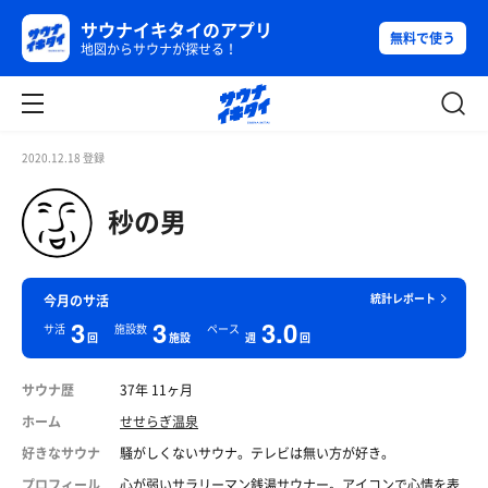
サウナイキタイのアプリ
無料で使う
地図からサウナが探せる！
2020.12.18 登録
秒の男
統計レポート
今月のサ活
3
3
3.0
サ活
施設数
ペース
回
施設
週
回
サウナ歴
37年 11ヶ月
ホーム
せせらぎ温泉
好きなサウナ
騒がしくないサウナ。テレビは無い方が好き。
プロフィール
心が弱いサラリーマン銭湯サウナー。アイコンで心情を表