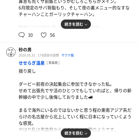
鼻息も荒くサ前飯というかむしろこちらがメイン。
今回のリラックスアウフグースは、ヒバ香るサ室内にヒバ
6月限定のサバ背脂もり、そして夜の裏メニュー的なすな
まあせっかく人間として意識があって生きているわけなの
のブースト→カモミール→オークと重厚感を増していくス
チャーハンことガーリックチャーハン。
で、金がない、仕事が出来ない、身長が20センチ足りな
タイル🌿
い、そんなないない尽くしなりにも精一杯楽しんで生きて
鳥のさえずりをBGMに妖精さんに誘われて森の中へ…。
続きを読む
晩飯に2,000円も使うなんてなんて贅沢な…！
イキタイと思っている次第です、ハイ。
そんな中、オークのヴィヒタからこぼれ落ちた小さな実
いつもの発走直後に飛び出して後半タレるパターン。
30
56
(どんぐり)がコロンと自分の足元に👀
そんなことは百も承知、食べたい時が食べ時！
そんな本日は安田記念。
何だか目の前に現れた子猫のような可愛さを感じてしま
久し振りに愛車リトルカブにてWINS津軽さんへ。
秒の男
い、連れて帰ることにしました。彼を今日から「どんぐり
カウンターでサバ背脂もり(平打ち麺大盛)とすなチャーハ
サクッと馬券購入して、むむむさんと数レース観戦してか
2026.05.31
178回目の訪問
サウナ飯
のオーくん」と勝手に呼ぶことにします。
ンを食す馬鹿。どう見ても2人前、ましてや誰よりも身体
ら、道の駅いなかだてにオープンしたCAFEカブハウスさ
せせらぎ温泉
[ 青森県 ]
の小さいオッサンが体格に似合わない量を食べている異様
んにてソロ昼食🍛
3セット終えてバチコリととのったところでmとさん親子
揺り戻し
な光景。笑え。指を指しても構わない。この衝動が抑えら
と別れて私は喫煙所へ🚬
れなかったのだ。
外には立派な中型大型のバイクばかりが停まっている中
そしたら喫煙所のリクライニングチェアがなんと4つにな
ダービー前夜の決起集会に参加できなかった私。
に、バイク界の最底辺の50ccが来ましたよっと。
っておりました。こちらもアップデート👏
せめて出張先でサ活のひとつでもしていればと、帰りの新
う、美味い…！これが伝説のサバ背脂かっ…！
幹線の中で少し後悔しておりました🚅
ミートパスタ
う、美味い…！これが噂のすなチャーハンかっ…！
到底ライダーと名乗るにはおこがましいわけですが、社長
感心しきりでカウンターへ。
月曜からご褒美
さんとカウンターでお話させてもらいました😊
今日はいつもと違ってオシャンにカルボナーラを。
まるで海外にいるのではないかと思う程の東南アジア系だ
カリッカリのガーリックと刻んだキクラゲの食感が堪らな
バイクに特段詳しいわけでもない私なんかにもとても気さ
りんご酢カッシュ🍎はマスト。
らけの名古屋から北上していく程に日本になっていくよう
い。なんてギルティな…！
くで温かかったです。
りんご酢カッシュ
な感覚。
今週末にグランドオープンですので、ライダーでなくても
そして前回リラックスアウフグースで必勝祈願したオーク
やはり私は青森県から出られない人間のようです。
さすがにラスト2口あたりは腹パンとの戦いになったもの
機会があったら是非お立ち寄りください✨
続きを読む
スでの勝利(的中)を工藤さんに報告出来ました🙌
の無事完食。