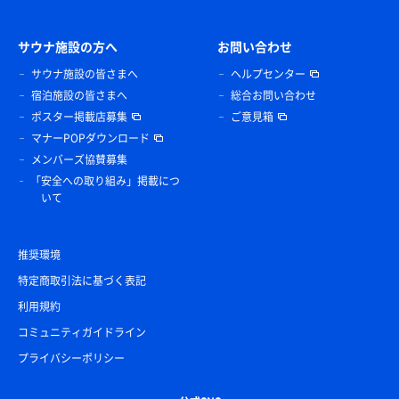
サウナ施設の方へ
お問い合わせ
サウナ施設の皆さまへ
ヘルプセンター
サバ背脂もり(平打ち麺大盛)、すなチャーハン
宿泊施設の皆さまへ
総合お問い合わせ
いつ来てもスタッフの皆さんが元気が良くて気持ちい
ポスター掲載店募集
ご意見箱
い✨
マナーPOPダウンロード
メンバーズ協賛募集
見つけたら買うしかないエネルゲン
「安全への取り組み」掲載につ
いて
推奨環境
特定商取引法に基づく表記
利用規約
コミュニティガイドライン
プライバシーポリシー