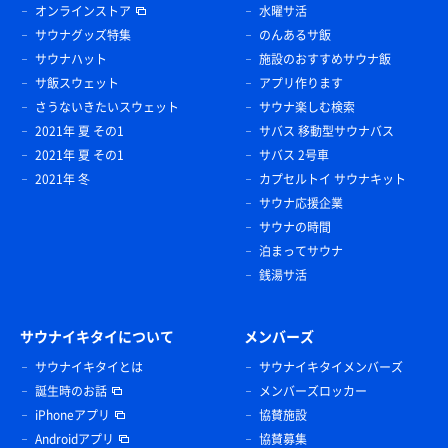
オンラインストア
水曜サ活
サウナグッズ特集
のんあるサ飯
サウナハット
施設のおすすめサウナ飯
サ飯スウェット
アプリ作ります
さうないきたいスウェット
サウナ楽しむ検索
2021年 夏 その1
サバス 移動型サウナバス
2021年 夏 その1
サバス 2号車
2021年 冬
カプセルトイ サウナキット
サウナ応援企業
サウナの時間
泊まってサウナ
銭湯サ活
サウナイキタイについて
メンバーズ
サウナイキタイとは
サウナイキタイメンバーズ
誕生時のお話
メンバーズロッカー
iPhoneアプリ
協賛施設
Androidアプリ
協賛募集