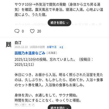
＊＊＊
サウナ10分→外気浴で闘気の発動（身体から立ち昇る湯
気）を確認。露天風呂で半身浴。寝湯に入湯。心地よい温
5分砂時計ガチャを見つけたのでチャレンジ。イエローが
度により、うたた寝。
当たりました。カプセル無し＝本体にラベルを巻く、ペッ
トボトルのスタイル。お見事です。
続きを読む
サウナ8分→浴場内の椅子で休憩。うたせ湯で首・肩・背
などをほぐす。水風呂に入ってから3回目のサウナへ。
0
20
いつもと同じ温泉で、いつもと違うことをする。
白汀
些細だけど、いつもと違う道を通って帰宅するような。
2025.12.10
18回目の訪問
水曜サ活
＋1
ちょっと楽しかったです。
函館乃木温泉なごみ
[ 北海道 ]
2025/12/10分の投稿、忘れていました。（投稿日：
山の手温泉、連休のおしらせ、再確認。
2025/12/11）
12/15～17まで、設備点検でお休みです。
休日につき、お昼から入浴。明るく照らされた浴室を見た
サウナ：10分 8分 8分
のは、久しぶりか、もしかしたら、初めてか。入浴＋食事
水風呂：1分 × 3
のセット券を購入。入浴後の食事もお楽しみ。
休憩：3分 × 3（外気浴1 浴室休憩2）
合計：3セット
身体を洗い、水通しをして、サウナ開始。
時間を気にすることなく、ゆっくりと堪能。
思い返したら
続きを読む