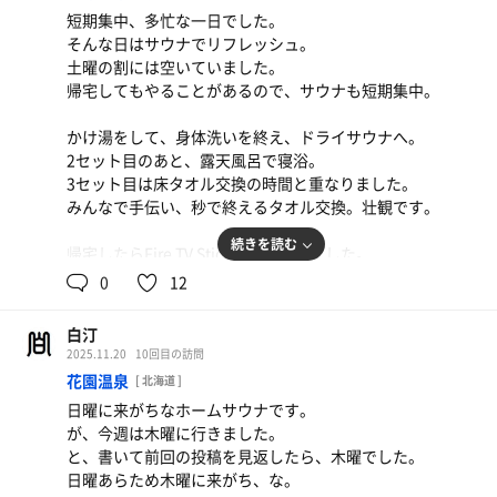
そして3回目のサウナに入ろうとしたら。
短期集中、多忙な一日でした。
サウナマットがない。大入！満員御礼！（一時的でしょう
そんな日はサウナでリフレッシュ。
けど）
土曜の割には空いていました。
今日も短期集中のつもりだったので、諦めて温泉へ。
帰宅してもやることがあるので、サウナも短期集中。
5分つかって水シャワーを浴び、締めとしました。
サウナに入りたいのに、入れなかったのは、初めて？久し
かけ湯をして、身体洗いを終え、ドライサウナへ。
ぶり？
2セット目のあと、露天風呂で寝浴。
ちょっと思い出せませんが、3連休の2日目、さすがです。
3セット目は床タオル交換の時間と重なりました。
みんなで手伝い、秒で終えるタオル交換。壮観です。
ドライサウナ 8分 10分
水風呂：1分 × 2
続きを読む
帰宅したらFire TV Stickが届いていました。
外気浴：3分 × 2
設定完了。今日から映画、見放題。
0
12
合計：2セット
ドライ10分（下から2段目） 休憩
締め
白汀
ドライ10分（下から2段目） 休憩
温泉：5分
2025.11.20
10回目の訪問
ドライ10分（下から2段目） 休憩
水シャワー：30秒
花園温泉
[ 北海道 ]
水風呂：60秒 × 3
日曜に来がちなホームサウナです。
外気浴：3分 × 3
が、今週は木曜に行きました。
合計：3セット
と、書いて前回の投稿を見返したら、木曜でした。
日曜あらため木曜に来がち、な。
締め