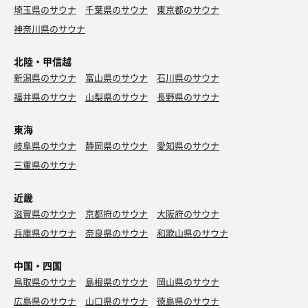
水風呂：1分 × 5
埼玉県のサウナ
千葉県のサウナ
東京都のサウナ
外気浴：3分 × 1 室内休憩 3分 × 2
神奈川県のサウナ
合計：3セット
北陸・甲信越
締め
寝湯 3分
新潟県のサウナ
富山県のサウナ
石川県のサウナ
水シャワー 30秒
福井県のサウナ
山梨県のサウナ
長野県のサウナ
東海
岐阜県のサウナ
静岡県のサウナ
愛知県のサウナ
三重県のサウナ
近畿
滋賀県のサウナ
京都府のサウナ
大阪府のサウナ
兵庫県のサウナ
奈良県のサウナ
和歌山県のサウナ
中国・四国
鳥取県のサウナ
島根県のサウナ
岡山県のサウナ
広島県のサウナ
山口県のサウナ
徳島県のサウナ