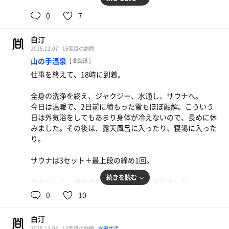
①ミストサウナ8分→水風呂1分→外気浴3分→露天風呂
0
7
（不感の湯）での浮遊5～6分
白汀
②ヒートサウナ10分→水風呂1分→外気浴3分→露天風呂
2025.12.07
16回目の訪問
（不感の湯）での浮遊5～6分
山の手温泉
[ 北海道 ]
仕事を終えて、18時に到着。
この①と②を、3回繰り返していました。
※合間に、水分補給やシャワー、寝湯なども挟みつつ。
全身の洗浄を終え、ジャクジー、水通し、サウナへ。
今日は温暖で、2日前に積もった雪もほぼ融解。こういう
過去最長の滞在時間。だったかもしれません。
日は外気浴をしてもあまり身体が冷えないので、長めに休
16時近くになると、にわかに混みはじめたので、締めて退
みました。その後は、露天風呂に入ったり、寝湯に入った
浴。
り。
リラックスできました。
サウナは3セット＋最上段の締め1回。
締め
ヒートサウナ：6分 水シャワー：30秒
続きを読む
めずらしく、連休のおしらせが貼ってありました。
12/15～17まで、お休みだそうです。メモ。
0
10
サウナ：10分 10分 10分
白汀
水風呂：1分 × 3
2025.12.03
15回目の訪問
水曜サ活