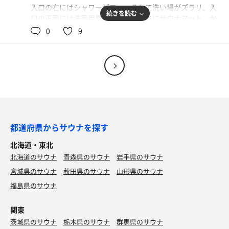
入口の右にはシャワーが二つ。そして洗い場がズラリ。入
続きを読む
口の正面には洗面用具を置く棚。そこにサウナマット。か
け湯の槽。洗い場から露天風呂に行くまでが遠い道のり
0
9
で。途中に幾つかととのい椅子があります。
最初は露天風呂で外気浴をしたんですが、結構歩くし、床
が滑るので、あとは途中の椅子で休みました。昨日～今日
にかけて函館は気温がグッと下がったので、無理せずに。
そして九州場所が佳境に入ったため、ちょっと無理してサ
ウナに繰り返し入り、結びまで観戦しました。今場所は気
になる力士が多く、気づいたら観続けてしまいます。
都道府県からサウナを探す
北海道・東北
水風呂を出た1秒後に、隣の寝湯に入る。じんわりと温ま
北海道のサウナ
青森県のサウナ
岩手県のサウナ
る指先。四肢。この体験は、稀有かもしれません。（浴槽
が隣にないとできない）
宮城県のサウナ
秋田県のサウナ
山形県のサウナ
福島県のサウナ
お休み処も広く、カウンター前にはおみやげも多々。
のんびりできました。
関東
茨城県のサウナ
ドライサウナ 7分 8分 9分 9分 7分
栃木県のサウナ
群馬県のサウナ