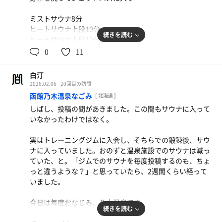
ミストサウナ8分
ヒートサウナ上段10分
続きを読む
ヒートサウナ上段10分
水風呂1分×3
0
11
2回目の休憩時、意識が飛びました。
白汀
さすがにしき温泉！
2026.02.06
20回目の訪問
函館乃木温泉なごみ
[ 北海道 ]
これからも、仕事の後の候補にあがりそうです。
しばし、投稿の間があきました。この間もサウナに入って
いなかったわけではなく。
実はトレーニングジムに入会し、そちらでの鍛錬後、サウ
ナに入っていました。おのずと温泉施設でのサウナは減っ
ていた、と。「ジムでのサウナを毎度投稿するのも、ちょ
っと違うような？」と思っていたら、2週間くらい経って
いました。
今日は毎度おなじみ、乃木温泉です。
続きを読む