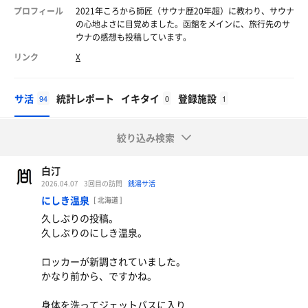
プロフィール
2021年ころから師匠（サウナ歴20年超）に教わり、サウナ
の心地よさに目覚めました。函館をメインに、旅行先のサ
ウナの感想も投稿しています。
リンク
X
サ活
統計レポート
イキタイ
登録施設
94
0
1
絞り込み検索
白汀
2026.04.07
3回目の訪問
銭湯サ活
にしき温泉
[ 北海道 ]
久しぶりの投稿。
久しぶりのにしき温泉。
ロッカーが新調されていました。
かなり前から、ですかね。
身体を洗ってジェットバスに入り