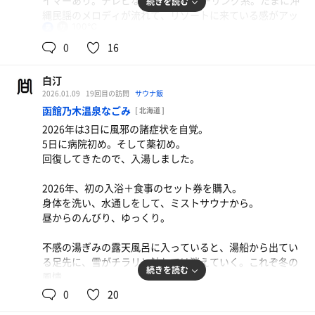
イマーあり。テレビなし。BGMはヒーリング系。たまに沖
続きを読む
縄民謡のメロディが流れて、リゾートに来ている感がアッ
100℃
男
プ。
上段はかなりの暑さ。下段をメインに熱を浴びました。サ
0
16
ウナを出て、前方右にある洗い場のシャワーを浴び、その
横のドアをくぐって20℃の水風呂へ直行。お隣には長方形
白汀
の内風呂。動線（導線）、バッチリです。
2026.01.09
19回目の訪問
サウナ飯
函館乃木温泉なごみ
[ 北海道 ]
内風呂は海に面していて、大きな窓がフルオープン。夕日
2026年は3日に風邪の諸症状を自覚。
を眺めながら、入浴、休憩、外気浴。日が沈んでからは、
5日に病院初め。そして薬初め。
定期的に巡ってくる残波岬灯台？の光を見ていました。外
回復してきたので、入湯しました。
気浴をしながら、海と空と灯台の光を眺められる。景勝地
ですね。
2026年、初の入浴＋食事のセット券を購入。
身体を洗い、水通しをして、ミストサウナから。
※施設案内によると、女性サウナはミストサウナのみ。浴
昼からのんびり、ゆっくり。
槽は露天風呂のみ。浴場の入れ替えは無さそうです。
不感の湯ぎみの露天風呂に入っていると、湯船から出てい
ヒートサウナ：6分 7分 8分
る足先に、雪がチラリと触れては消えていく。これぞ冬の
水風呂：1分半
続きを読む
風情。
外気浴：3分
病み上がりなので無理をせず、風に当たらない場所＆短時
0
20
合計：3セット
間の外気浴を心がけました。