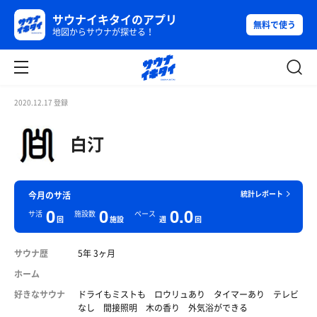
サウナイキタイのアプリ
無料で使う
地図からサウナが探せる！
2020.12.17 登録
白汀
統計レポート
今月のサ活
0
0
0.0
サ活
施設数
ペース
回
施設
週
回
サウナ歴
5年 3ヶ月
ホーム
好きなサウナ
ドライもミストも ロウリュあり タイマーあり テレビ
なし 間接照明 木の香り 外気浴ができる