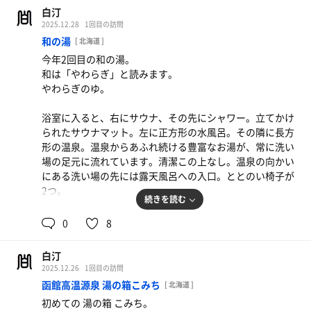
夜のサウナ飯はコース料理に舌鼓。
白汀
サウナ：ミスト10分 ヒート10分 ×3
リゾートホテルの夜、堪能しました。
2025.12.28
1回目の訪問
水風呂：1分 × 4
和の湯
[ 北海道 ]
外気浴：3分 × 4
今年2回目の和の湯。
合計：4セット
和は「やわらぎ」と読みます。
締め：ヒートサウナ6分 水シャワー30秒
やわらぎのゆ。
遅めの昼食は油淋鶏定食。
浴室に入ると、右にサウナ、その先にシャワー。立てかけ
られたサウナマット。左に正方形の水風呂。その隣に長方
形の温泉。温泉からあふれ続ける豊富なお湯が、常に洗い
場の足元に流れています。清潔この上なし。温泉の向かい
にある洗い場の先には露天風呂への入口。ととのい椅子が
2つ。
続きを読む
サウナはヒートが1つ。最大で7〜8人でしょうか。上下2
0
8
段。テレビなし。時計なし。5分の砂時計あり。
白汀
秋に来た時は、わずかに虫が飛んでいました。年末の今回
2025.12.26
1回目の訪問
は、適度に冷えた気温が外気浴にうってつけ。ぬるくなっ
函館高温源泉 湯の箱こみち
[ 北海道 ]
た露天風呂は不感の湯。最高の休憩環境でした。
初めての 湯の箱 こみち。