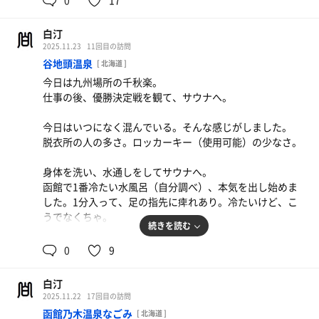
0
17
白汀
2025.11.23
11回目の訪問
谷地頭温泉
[ 北海道 ]
今日は九州場所の千秋楽。
仕事の後、優勝決定戦を観て、サウナへ。
今日はいつになく混んでいる。そんな感じがしました。
脱衣所の人の多さ。ロッカーキー（使用可能）の少なさ。
身体を洗い、水通しをしてサウナへ。
函館で1番冷たい水風呂（自分調べ）、本気を出し始めま
した。1分入って、足の指先に痺れあり。冷たいけど、こ
うでなくちゃ。
続きを読む
露天風呂での外気浴中、身体から立ち昇る“闘気”（※単な
0
9
る湯気）は出ませんでした。今日は暖かい日でしたね。そ
してサウナ2回目。なかなか汗が出ない。やっぱり気温は
白汀
下がっている＝身体は冷えている模様。
2025.11.22
17回目の訪問
函館乃木温泉なごみ
[ 北海道 ]