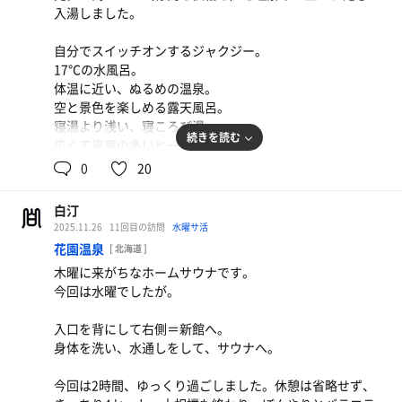
入湯しました。
写真は今朝の光景です。ジゴク！（ヘブン先生）
自分でスイッチオンするジャクジー。
17℃の水風呂。
体温に近い、ぬるめの温泉。
空と景色を楽しめる露天風呂。
寝湯より浅い、寝ころび湯。
続きを読む
広くて座席の多いヒートサウナ。
蒸しハーブ＋塩のあるミストサウナ。
0
20
（この日は刻みラベンダー）
2時間で退湯しましたが、お値段の価値はありました。
白汀
2025.11.26
11回目の訪問
水曜サ活
お休み処で見た「サウナハットタオル」が気になりまし
花園温泉
[ 北海道 ]
た。（タオルの縁にボタンがついているので、頭にかぶる
木曜に来がちなホームサウナです。
だけでなく、忍者みたいに顔に巻いて固定することもでき
今回は水曜でしたが。
る）
入口を背にして右側＝新館へ。
サウナハットの進化形？
身体を洗い、水通しをして、サウナへ。
サウナ：ミスト10分 ヒート10分 ミスト8分 ヒート10分 ヒ
今回は2時間、ゆっくり過ごしました。休憩は省略せず、
ート8分