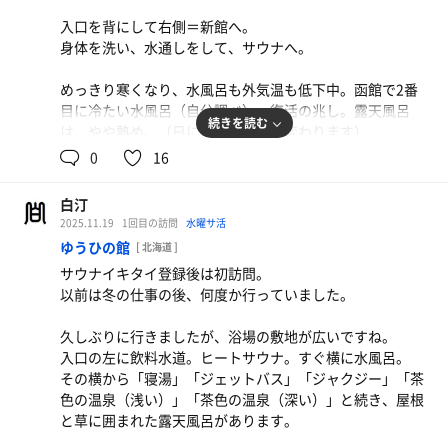
ドライ6分（最上段）
入口を背にして右側＝新館へ。
水シャワー：30秒
身体を洗い、水通しをして、サウナへ。
めっきり寒くなり、水風呂も外気温も低下中。函館で2番
目に冷たい水風呂（自分調べ）、復活の兆し。露天風呂
続きを読む
は、やや熱め。（日によって温度が変わります）
0
16
九州場所、盛り上がってきました。大の里、豊昇龍、安青
錦の三つ巴か。誰かが一波乱、起こすのか。目が離せませ
白汀
ん。休憩を挟まず、観戦メインのサウナ。無茶をしまし
2025.11.19
1回目の訪問
水曜サ活
た。※相撲中継終了後、ゆっくり休みました
ゆうひの館
[ 北海道 ]
サウナイキタイ登録後は初訪問。
ドライサウナ：9分 8分 7分 小休 8分 休 9分 休
以前は冬の仕事の後、何度か行っていました。
水風呂：1分 × 5
外気浴：3分 × 2 室内小休憩：1分 × 1
久しぶりに行きましたが、浴場の敷地が広いですね。
合計：3セット
入口の左に飲料水道。ヒートサウナ。すぐ横に水風呂。
その横から「寝湯」「ジェットバス」「ジャクジー」「茶
出入口付近では、看板猫がまったりしています。
色の温泉（浅い）」「茶色の温泉（深い）」と続き、屋根
と草に囲まれた露天風呂があります。