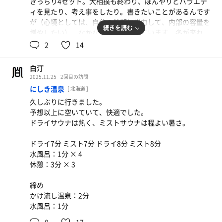
きっちり4セット。大相撲も終わり、ぼんやりとバラエテ
水風呂：1分 × 5
ィを見たり、考え事をしたり。書きたいことがあるんです
休憩：3〜5分 × 4
が（心境としては、自分の外部に出力して、内部の容量を
合計：4セット
続きを読む
増やしたい）、なかなか進められずにいます。冬が来れ
ば、時間が取れる。はず。
2
14
このサ活を書いている2025/11/27（木）から、旅行で地元
白汀
を離れます。未知のサウナに入れることを楽しみに。
2025.11.25
2回目の訪問
にしき温泉
[ 北海道 ]
では、いってきます。
久しぶりに行きました。
予想以上に空いていて、快適でした。
ドライサウナ：10分 8分 8分 8分
ドライサウナは熱く、ミストサウナは程よい暑さ。
水風呂：1分 × 4
外気浴：3分 × 2 室内休憩：3分 × 2
ドライ7分 ミスト7分 ドライ8分 ミスト8分
合計：4セット
水風呂：1分 × 4
休憩：3分 × 3
出入口付近には、今日も看板猫。
尻尾がアライグマのようです。
締め
かけ流し温泉：2分
水風呂：1分