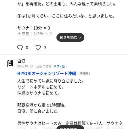
か」を再確認。どの土地も、みんな違って素晴らしい。
水風呂：1分半 × 4
休憩：3分 × 4
冬は1か月くらい、ここに住みたいな、と思いました。
合計：4セット
サウナ：10分 × 3
水風呂：1分半 × 3
続きを読む
休憩：3分 × 3
合計：3セット
0
3
白汀
2026.01.13
1回目の訪問
サウナ飯
HIYORIオーシャンリゾート沖縄
[ 沖縄県 ]
人生で初めて沖縄に降り立ちました。
リゾートホテルも初めて。
沖縄のサウナも初めて。
那覇空港から車で1時間強。
日没、間に合いました。
男性サウナはヒートのみ。定員は目算で6〜7人。サウナタ