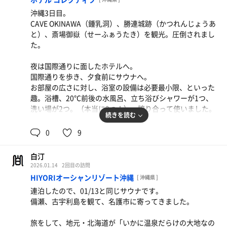
今はそんな感じです。（基本的に風に当たるのが好き）
沖縄3日目。
CAVE OKINAWA（鍾乳洞）、勝連城跡（かつれんじょうあ
そうそう、今なら男湯で「99.9℃の露天風呂」に入れま
と）、斎場御嶽（せーふぁうたき）を観光。圧倒されまし
す。
た。
写真は撮影できないので、気になった方は、ぜひ。
夜は国際通りに面したホテルへ。
※露天風呂のデジタル温度計が故障中
国際通りを歩き、夕食前にサウナへ。
お部屋の広さに対し、浴室の設備は必要最小限、といった
サウナ：10分 × 3
趣。浴槽、20℃前後の水風呂、立ち浴びシャワーが1つ、
水風呂：30秒 × 3
洗い場が2つ。（本当に2つ！） 譲り合って使いました。
外気浴：3分 × 3
続きを読む
合計：3セット
入口の横にベンチがあり、休憩はそちらで。ベンチを背に
0
9
して、奥の左にミスト、右にヒート。自室のシャワーを使
締め
う人が多いのかもしれませんね。サウナの利用者は少な
サウナ：6分（上段）
白汀
く、静かに楽しめました。
水シャワー：20秒
2026.01.14
2回目の訪問
HIYORIオーシャンリゾート沖縄
[ 沖縄県 ]
中心街のホテルに望むべくもない、とは思いつつ、外気浴
連泊したので、01/13と同じサウナです。
なしは物足りなかったです。そこだけは残念。次回は沖縄
備瀬、古宇利島を観て、名護市に寄ってきました。
サウナの下調べ、しておきます。
旅をして、地元・北海道が「いかに温泉だらけの大地なの
サウナ：8分 8分 9分 10分