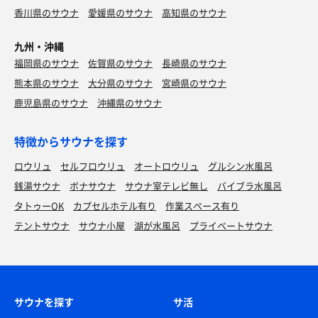
香川県のサウナ
愛媛県のサウナ
高知県のサウナ
九州・沖縄
福岡県のサウナ
佐賀県のサウナ
長崎県のサウナ
熊本県のサウナ
大分県のサウナ
宮崎県のサウナ
鹿児島県のサウナ
沖縄県のサウナ
特徴からサウナを探す
ロウリュ
セルフロウリュ
オートロウリュ
グルシン水風呂
銭湯サウナ
ボナサウナ
サウナ室テレビ無し
バイブラ水風呂
タトゥーOK
カプセルホテル有り
作業スペース有り
テントサウナ
サウナ小屋
湖が水風呂
プライベートサウナ
サウナを探す
サ活