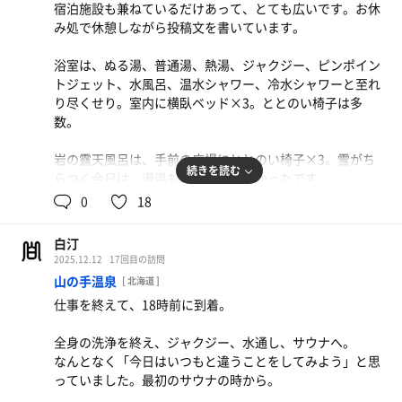
宿泊施設も兼ねているだけあって、とても広いです。お休
休憩場所には、野菜が売っていたりします。前回は冬瓜を
油淋鶏定食
み処で休憩しながら投稿文を書いています。
買って帰りました。八雲へのドライブ時、こちらへの入浴
いい味でした。
は必須になりつつあります。
浴室は、ぬる湯、普通湯、熱湯、ジャクジー、ピンポイン
トジェット、水風呂、温水シャワー、冷水シャワーと至れ
サウナ：8分 7分 8分
り尽くせり。室内に横臥ベッド×3。ととのい椅子は多
水風呂：1分 × 3
数。
外気浴：3分 × 3
合計：3セット
岩の露天風呂は、手前の広場にととのい椅子×3。雪がち
締め：温泉2分 水風呂30秒
コースメニューより
続きを読む
らつく今日は、湯温も気温も丁度よかったです。
県産きのことポルチーニ茸のクリームソース リガト
0
18
窓の外が不思議な光景だな、と思って見たら、タンクに映
ーニ きのこの風味が抜群でした
サウナはヒートが1つ。最大で14〜15人？テレビあり。上
る雪と木でした。
下2段。満席なら、床にも座れそうな広さでした。（座っ
白汀
て良いかは未確認） 上段は人気のためか、座席が凹んで
2025.12.12
17回目の訪問
（下方にたわんで）いました。折れませんように。
山の手温泉
[ 北海道 ]
仕事を終えて、18時前に到着。
サウナ：10分 × 2 8分 × 2
水風呂：1分 × 4
全身の洗浄を終え、ジャクジー、水通し、サウナへ。
休憩：3分 × 4（外気浴3、室内1）
なんとなく「今日はいつもと違うことをしてみよう」と思
合計：4セット
っていました。最初のサウナの時から。