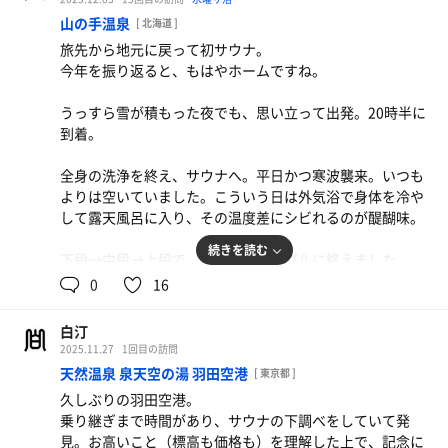
休憩：3分 × 3（外気浴）
山の手温泉
[ 北海道 ]
合計：3セット
旅先から地元に戻って初サウナ。
今年を振り返ると、もはやホームですね。
締め
サウナ：10分
うっすら雪が積もった夜でも、思い立って出発。20時半に
水風呂：30秒
到着。
全身の洗浄を終え、サウナへ。平日かつ寒波襲来。いつも
よりは空いていました。こういう日は外気浴で身体を冷や
盛岡冷麺
して露天風呂に入り、その温度差にシビれるのが醍醐味。
火照った身体に涼しい冷麺。銀河ですね。（賛辞）
続きを読む
下段→中段→上段で、サウナはシンプルに終えました。
0
16
帰ろうとしたら、お休み処のテレビで歴史探偵ばけばけコ
ラボ。全部観てしまいました。今後の展開、楽しみです。
白汀
2025.11.27
1回目の訪問
サウナ：10分 10分 10分
天然温泉 泉天空の湯 羽田空港
[ 東京都 ]
水風呂：1分 × 3
久しぶりの羽田空港。
休憩：3分 × 3（外気浴）
乗り継ぎまで時間があり、サウナの下調べをしていて発
合計：3セット
見。お高いこと（標高も価格も）を理解した上で、記念に