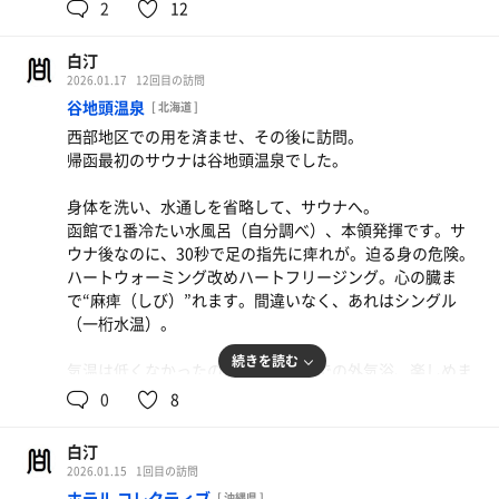
ジムの浴室には水風呂がなく、外気浴スペースもないた
2
12
め、やや物足りなさを感じていました。マイナス気温で
も、風雪を浴びようとも、サウナで熱のこもった身体を冷
白汀
やすのは、外気浴が一番。
2026.01.17
12回目の訪問
谷地頭温泉
[ 北海道 ]
今日は腰（厳密には臀-しり-の筋肉）が痛かったので、電
西部地区での用を済ませ、その後に訪問。
気風呂にも入ってきました。サウナもいいけど、露天風呂
帰函最初のサウナは谷地頭温泉でした。
もいいですね。湿布をして、安静にしておきます。
身体を洗い、水通しを省略して、サウナへ。
※ミストサウナの蒸気は、今日も故障中。「視界がクリア
函館で1番冷たい水風呂（自分調べ）、本領発揮です。サ
な足湯」状態。入室自体は可能です。
ウナ後なのに、30秒で足の指先に痺れが。迫る身の危険。
ハートウォーミング改めハートフリージング。心の臓ま
サウナ：ヒート8分 ×3
で“麻痺（しび）”れます。間違いなく、あれはシングル
水風呂：1分 × 3
（一桁水温）。
外気浴：3分 × 3
合計：3セット
続きを読む
気温は低くなかったので、露天風呂での外気浴、楽しめま
締め：ヒートサウナ6分 水シャワー30秒
した。
0
8
何か踏んだと思ったら、屋根から落ちた積雪。
ひんやりすると思って目を開けたら、降りはじめた雪。
白汀
どんなに寒かろうと、吹雪でタオルが凍ろうと、外気浴は
2026.01.15
1回目の訪問
欠かせない。
ホテル コレクティブ
[ 沖縄県 ]