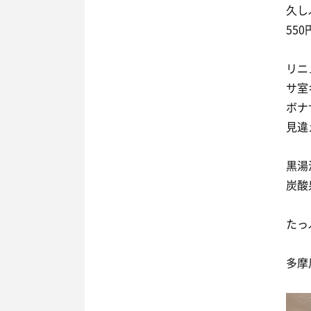
久し
55
リニ
サ室
ボナ
見違
黒湯
炭酸
たっ
多摩