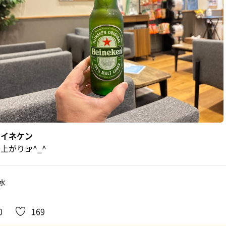
ハイネケン
上がり🍺^_^
水
0
169