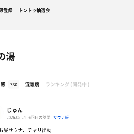
設登録
トントゥ抽選会
すの湯
β
ナ飯
混雑度
ランキング
(
開発中
)
730
じゅん
2026.05.24
6
回目の訪問
サウナ飯
お昼サウナ、チャリ出動